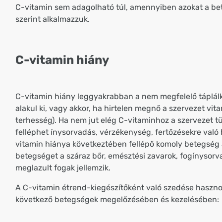
C-vitamin sem adagolható túl, amennyiben azokat a be
szerint alkalmazzuk.
C-vitamin hiány
C-vitamin hiány leggyakrabban a nem megfelelő táplál
alakul ki, vagy akkor, ha hirtelen megnő a szervezet vita
terhesség). Ha nem jut elég C-vitaminhoz a szervezet t
felléphet ínysorvadás, vérzékenység, fertőzésekre való
vitamin hiánya következtében fellépő komoly betegség a
betegséget a száraz bőr, emésztési zavarok, fogínysorv
meglazult fogak jellemzik.
A C-vitamin étrend-kiegészítőként való szedése haszno
következő betegségek megelőzésében és kezelésében: