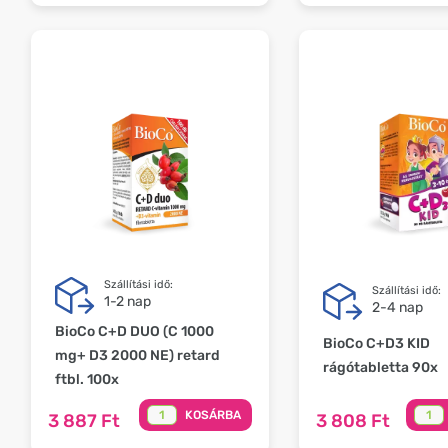
Szállítási idő:
Szállítási idő:
1-2 nap
2-4 nap
BioCo C+D DUO (C 1000
BioCo C+D3 KID
mg+ D3 2000 NE) retard
rágótabletta 90x
ftbl. 100x
KOSÁRBA
3 887 Ft
3 808 Ft