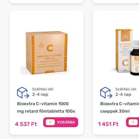
Szállítási idő:
Szállítási idő:
2-4 nap
2-4 nap
Bioextra C-vitamin 1000
Bioextra C-vitami
mg retard filmtabletta 100x
cseppek 30ml
KOSÁRBA
4 537 Ft
1 451 Ft