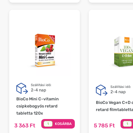
Szállítási idő:
Szállítási idő:
2-4 nap
2-4 nap
BioCo Mini C-vitamin
BioCo Vegan C+D 
csipkebogyós retard
retard filmtablett
tabletta 120x
KOSÁRBA
3 363 Ft
5 785 Ft