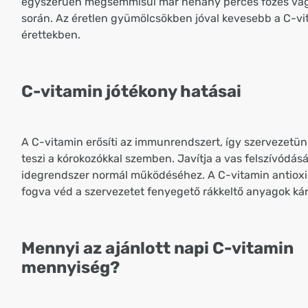
egyszerűen megsemmisül már néhány perces főzés vag
során. Az éretlen gyümölcsökben jóval kevesebb a C-vi
érettekben.
C-vitamin jótékony hatásai
A C-vitamin erősíti az immunrendszert, így szervezetün
teszi a kórokozókkal szemben. Javítja a vas felszívódásá
idegrendszer normál működéséhez. A C-vitamin antiox
fogva véd a szervezetet fenyegető rákkeltő anyagok kár
Mennyi az ajánlott napi C-vitamin
mennyiség?