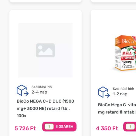
Szállítási idő:
Szállítási idő:
2-4 nap
1-2 nap
BioCo MEGA C+D DUO (1500
BioCo Mega C-vit
mg+ 3000 NE) retard ftbl.
mg retard filmtabl
100x
KOSÁRBA
5 726 Ft
4 350 Ft