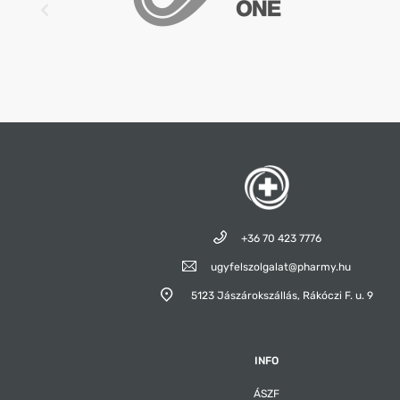
+36 70 423 7776
ugyfelszolgalat@pharmy.hu
5123 Jászárokszállás,
Rákóczi F. u. 9
INFO
ÁSZF