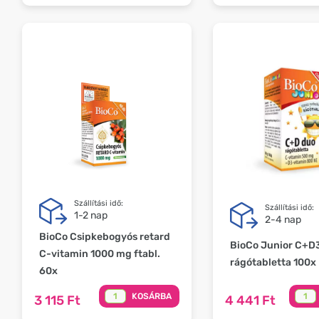
Szállítási idő:
Szállítási idő:
1-2 nap
2-4 nap
BioCo Csipkebogyós retard
BioCo Junior C+D
C-vitamin 1000 mg ftabl.
rágótabletta 100x
60x
KOSÁRBA
3 115 Ft
4 441 Ft