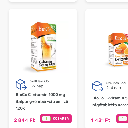
Szállítási idő:
Szállítási idő:
1-2 nap
2-4 nap
BioCo C-vitamin 1000 mg
BioCo C-vitamin 
italpor gyömbér-citrom ízű
rágótabletta nara
120x
KOSÁRBA
2 844 Ft
4 421 Ft