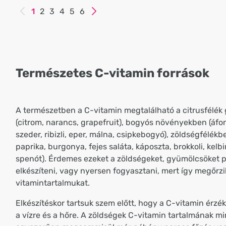
1
2
3
4
5
6
Természetes C-vitamin források
A természetben a C-vitamin megtalálható a citrusfélé
(citrom, narancs, grapefruit), bogyós növényekben (áfo
szeder, ribizli, eper, málna, csipkebogyó), zöldségfélék
paprika, burgonya, fejes saláta, káposzta, brokkoli, kelbi
spenót). Érdemes ezeket a zöldségeket, gyümölcsöket p
elkészíteni, vagy nyersen fogyasztani, mert így megőrzi
vitamintartalmukat.
Elkészítéskor tartsuk szem előtt, hogy a C-vitamin érzé
a vízre és a hőre. A zöldségek C-vitamin tartalmának 