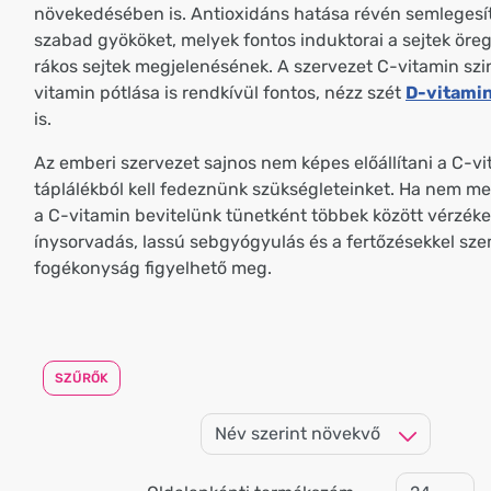
növekedésében is. Antioxidáns hatása révén semlegesít
szabad gyököket, melyek fontos induktorai a sejtek öre
rákos sejtek megjelenésének. A szervezet C-vitamin szin
vitamin pótlása is rendkívül fontos, nézz szét
D-vitamin
is.
Az emberi szervezet sajnos nem képes előállítani a C-vit
táplálékból kell fedeznünk szükségleteinket. Ha nem m
a C-vitamin bevitelünk tünetként többek között vérzék
ínysorvadás, lassú sebgyógyulás és a fertőzésekkel sz
fogékonyság figyelhető meg.
SZŰRŐK