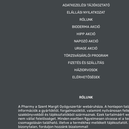
ADATKEZELÉSI TÁJÉKOZTATÓ
ELÁLLÁSI NYILATKOZAT
RÓLUNK
BIODERMA AKCIÓ
HIPP AKCIÓ
NAPOZÓ AKCIÓ
URIAGE AKCIÓ
TÖRZSVÁSÁRLÓI PROGRAM
FIZETÉS ÉS SZÁLLÍTÁS
HÁZIORVOSOK
ELÉRHETŐSÉGEK
RÓLUNK
A Pharmy a Szent Margit Gyógyszertár webáruháza. A honlapon tal
információk a gyártóktól, forgalmazóktól, valamint nyilvánosan fell
szakkönyvekből és tájékoztatókból származnak. Ezek tartalmáért 
nem vállal felelősséget. Minden esetben figyelmesen olvassa el a t
csomagolásán található, illetve a termékhez mellékelt tájékoztatót
bizonytalan, forduljon hozzánk bizalommal!