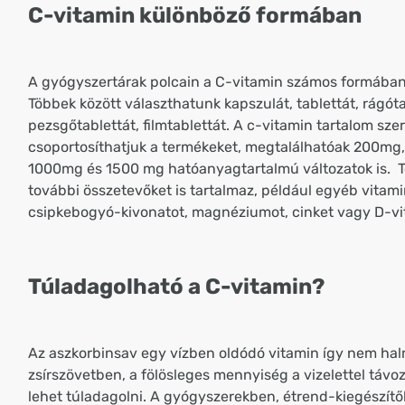
C-vitamin különböző formában
A gyógyszertárak polcain a C-vitamin számos formában
Többek között választhatunk kapszulát, tablettát, rágóta
pezsgőtablettát, filmtablettát. A c-vitamin tartalom szer
csoportosíthatjuk a termékeket, megtalálhatóak 200mg
1000mg és 1500 mg hatóanyagtartalmú változatok is. 
további összetevőket is tartalmaz, például egyéb vitami
csipkebogyó-kivonatot, magnéziumot, cinket vagy D-vi
Túladagolható a C-vitamin?
Az aszkorbinsav egy vízben oldódó vitamin így nem hal
zsírszövetben, a fölösleges mennyiség a vizelettel távoz
lehet túladagolni. A gyógyszerekben, étrend-kiegészítő