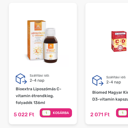
Szállítási idő:
Szállítási idő:
2-4 nap
2-4 nap
Bioextra Liposzómás C-
Biomed Magyar Ki
vitamin étrendkieg.
D3-vitamin kapsz
folyadék 136ml
KOSÁRBA
5 022 Ft
2 071 Ft