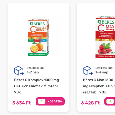
Szállítási idő:
Szállítási idő:
1-2 nap
1-4 nap
Béres C Komplex 1000 mg
Béres C Max 1500
C+D+Zn+bioflav. filmtabl.
mg+csipkeb.+D3 
90x
ret.ftabl. 90x
KOSÁRBA
5 634 Ft
6 428 Ft