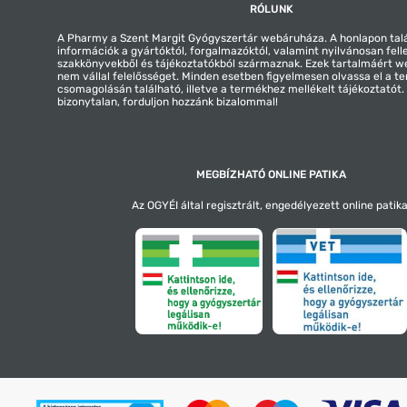
RÓLUNK
A Pharmy a Szent Margit Gyógyszertár webáruháza. A honlapon tal
információk a gyártóktól, forgalmazóktól, valamint nyilvánosan fell
szakkönyvekből és tájékoztatókból származnak. Ezek tartalmáért 
nem vállal felelősséget. Minden esetben figyelmesen olvassa el a t
csomagolásán található, illetve a termékhez mellékelt tájékoztatót
bizonytalan, forduljon hozzánk bizalommal!
MEGBÍZHATÓ ONLINE PATIKA
Az OGYÉI által regisztrált, engedélyezett online patika