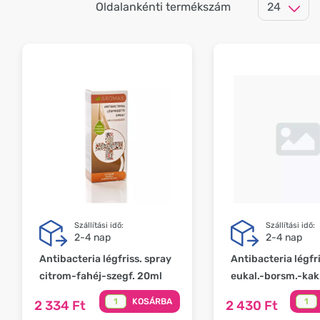
Oldalankénti termékszám
Szállítási idő:
Szállítási idő:
2-4 nap
2-4 nap
Antibacteria légfriss. spray
Antibacteria légfr
citrom-fahéj-szegf. 20ml
eukal.-borsm.-kak
KOSÁRBA
2 334 Ft
2 430 Ft