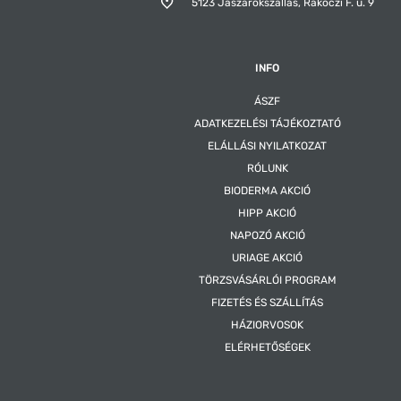
5123 Jászárokszállás,
Rákóczi F. u. 9
INFO
ÁSZF
ADATKEZELÉSI TÁJÉKOZTATÓ
ELÁLLÁSI NYILATKOZAT
RÓLUNK
BIODERMA AKCIÓ
HIPP AKCIÓ
NAPOZÓ AKCIÓ
URIAGE AKCIÓ
TÖRZSVÁSÁRLÓI PROGRAM
FIZETÉS ÉS SZÁLLÍTÁS
HÁZIORVOSOK
ELÉRHETŐSÉGEK