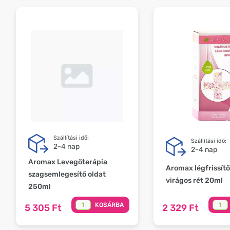
Szállítási idő:
Szállítási idő:
2-4 nap
2-4 nap
Aromax Levegőterápia
Aromax légfrissítő
szagsemlegesítő oldat
virágos rét 20ml
250ml
KOSÁRBA
5 305 Ft
2 329 Ft