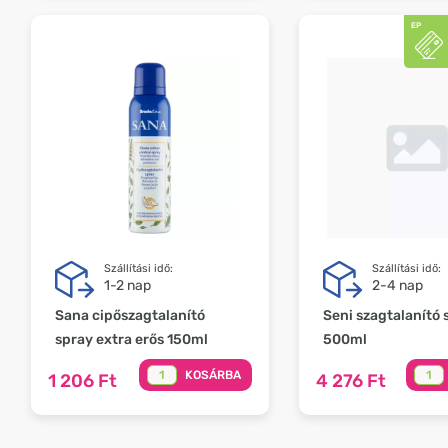
Szállítási idő:
Szállítási idő:
1-2 nap
2-4 nap
Sana cipőszagtalanító
Seni szagtalanító 
spray extra erős 150ml
500ml
KOSÁRBA
1 206 Ft
4 276 Ft