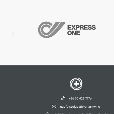
+36 70 423 7776
ugyfelszolgalat@pharmy.hu