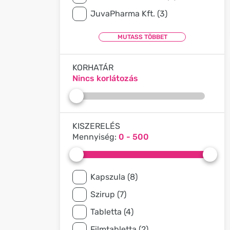
JuvaPharma Kft. (3)
KORHATÁR
Nincs korlátozás
KISZERELÉS
Mennyiség:
0 - 500
Kapszula (8)
Szirup (7)
Tabletta (4)
Filmtabletta (2)