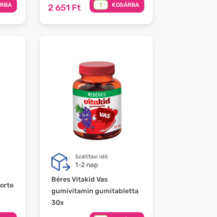
ÁRBA
KOSÁRBA
2 651 Ft
Szállítási idő:
1-2 nap
Béres Vitakid Vas
Forte
gumivitamin gumitabletta
30x