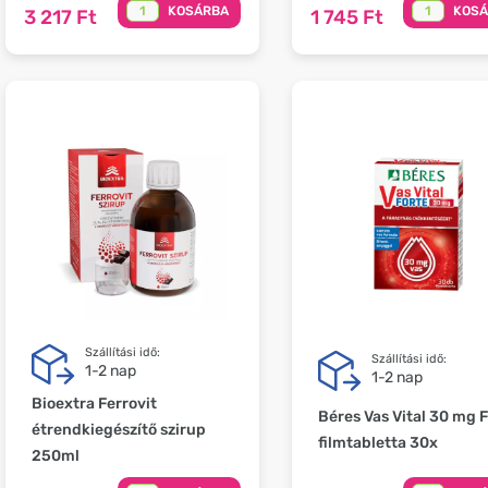
KOSÁRBA
KOS
3 217 Ft
1 745 Ft
Szállítási idő:
Szállítási idő:
1-2 nap
1-2 nap
Bioextra Ferrovit
Béres Vas Vital 30 mg 
étrendkiegészítő szirup
filmtabletta 30x
250ml