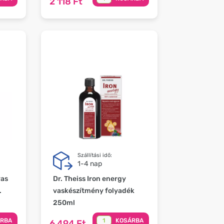
2 118 Ft
Szállítási idő:
1-4 nap
vas
Dr. Theiss Iron energy
.
vaskészítmény folyadék
250ml
ÁRBA
KOSÁRBA
6 494 Ft