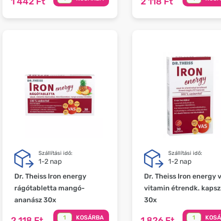
1 442 Ft
2 118 Ft
Szállítási idő:
Szállítási idő:
1-2 nap
1-2 nap
Dr. Theiss Iron energy
Dr. Theiss Iron energy 
rágótabletta mangó-
vitamin étrendk. kapsz
ananász 30x
30x
KOSÁRBA
KOS
2 118 Ft
1 826 Ft