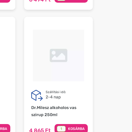
Szállítási idő:
2-4 nap
Dr.Milesz alkoholos vas
szirup 250ml
ÁRBA
KOSÁRBA
4 865 Ft