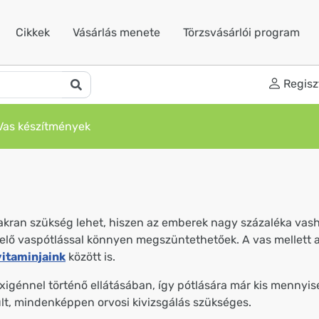
Cikkek
Vásárlás menete
Törzsvásárlói program
Regisz
Vas készítmények
akran szükség lehet, hiszen az emberek nagy százaléka vas
lő vaspótlással könnyen megszüntethetőek. A vas mellett a 
itaminjaink
között is.
 oxigénnel történő ellátásában, így pótlására már kis mennyi
lt, mindenképpen orvosi kivizsgálás szükséges.