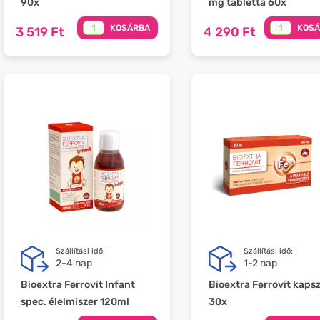
90x
mg tabletta 60x
KOSÁRBA
KOS
3 519 Ft
4 290 Ft
Szállítási idő:
Szállítási idő:
2-4 nap
1-2 nap
Bioextra Ferrovit Infant
Bioextra Ferrovit kaps
spec. élelmiszer 120ml
30x