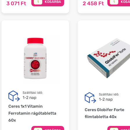
KOSÁRBA
KOS
3 071 Ft
2 458 Ft
Szállítási idő:
Szállítási idő:
1-2 nap
1-2 nap
Ceres 1x1 Vitamin
Ceres Globifer Forte
Ferrotamin rágótabletta
filmtabletta 40x
60x