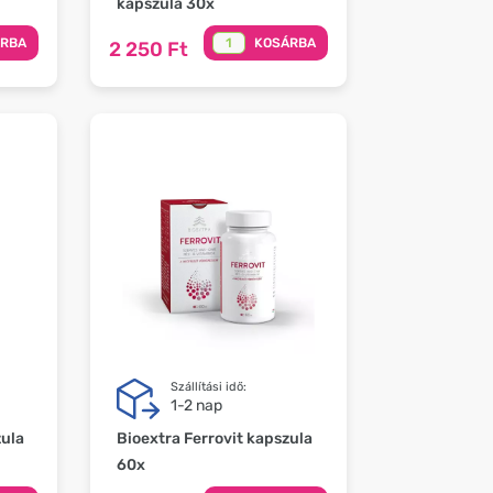
kapszula 30x
ÁRBA
KOSÁRBA
2 250 Ft
Szállítási idő:
1-2 nap
zula
Bioextra Ferrovit kapszula
60x