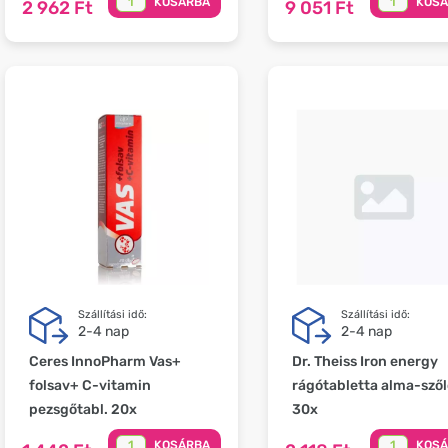
KOSÁRBA
KOS
2 962 Ft
9 051 Ft
Szállítási idő:
Szállítási idő:
2-4 nap
2-4 nap
Ceres InnoPharm Vas+
Dr. Theiss Iron energy
folsav+ C-vitamin
rágótabletta alma-szől
pezsgőtabl. 20x
30x
KOSÁRBA
KOS