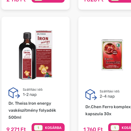
Szállítási idő:
Szállítási idő:
1-2 nap
2-4 nap
Dr. Theiss Iron energy
Dr.Chen Ferro komplex
vaskészítmény folyadék
kapszula 30x
500ml
KOSÁRBA
KOS
9 271 Ft
1 760 Ft