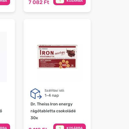
ÁRBA
KOSÁRBA
7 082 Ft
Szállítási idő:
1-4 nap
Dr. Theiss Iron energy
ő
rágótabletta csokoládé
30x
ÁRBA
KOSÁRBA