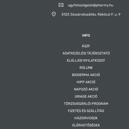
ugyfelszolgalat@pharmy.hu
5123 Jászárokszállás,
Rákóczi F. u. 9
INFO
ÁSZF
ADATKEZELÉSI TÁJÉKOZTATÓ
ELÁLLÁSI NYILATKOZAT
RÓLUNK
BIODERMA AKCIÓ
HIPP AKCIÓ
NAPOZÓ AKCIÓ
URIAGE AKCIÓ
TÖRZSVÁSÁRLÓI PROGRAM
FIZETÉS ÉS SZÁLLÍTÁS
HÁZIORVOSOK
ELÉRHETŐSÉGEK