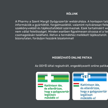
RÓLUNK
A Pharmy a Szent Margit Gyógyszertár webáruháza. A honlapon tal
információk a gyártóktól, forgalmazóktól, valamint nyilvánosan fell
szakkönyvekből és tájékoztatókból származnak. Ezek tartalmáért 
nem vállal felelősséget. Minden esetben figyelmesen olvassa el a t
csomagolásán található, illetve a termékhez mellékelt tájékoztatót
bizonytalan, forduljon hozzánk bizalommal!
MEGBÍZHATÓ ONLINE PATIKA
Az OGYÉI által regisztrált, engedélyezett online patika