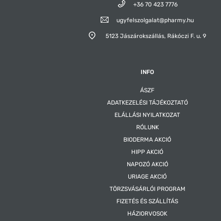
+36 70 423 7776
ugyfelszolgalat@pharmy.hu
5123 Jászárokszállás,
Rákóczi F. u. 9
INFO
ÁSZF
ADATKEZELÉSI TÁJÉKOZTATÓ
ELÁLLÁSI NYILATKOZAT
RÓLUNK
BIODERMA AKCIÓ
HIPP AKCIÓ
NAPOZÓ AKCIÓ
URIAGE AKCIÓ
TÖRZSVÁSÁRLÓI PROGRAM
FIZETÉS ÉS SZÁLLÍTÁS
HÁZIORVOSOK