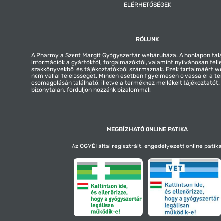
ELÉRHETŐSÉGEK
RÓLUNK
A Pharmy a Szent Margit Gyógyszertár webáruháza. A honlapon tal
információk a gyártóktól, forgalmazóktól, valamint nyilvánosan fell
szakkönyvekből és tájékoztatókból származnak. Ezek tartalmáért 
nem vállal felelősséget. Minden esetben figyelmesen olvassa el a t
csomagolásán található, illetve a termékhez mellékelt tájékoztatót
bizonytalan, forduljon hozzánk bizalommal!
MEGBÍZHATÓ ONLINE PATIKA
Az OGYÉI által regisztrált, engedélyezett online patika