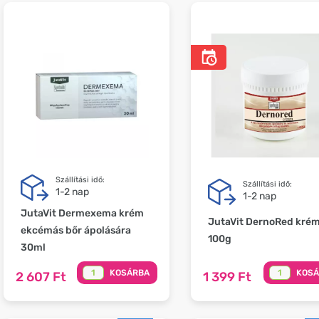
Szállítási idő:
Szállítási idő:
1-2 nap
1-2 nap
JutaVit Dermexema krém
JutaVit DernoRed kré
ekcémás bőr ápolására
100g
30ml
KOSÁRBA
KOS
2 607 Ft
1 399 Ft