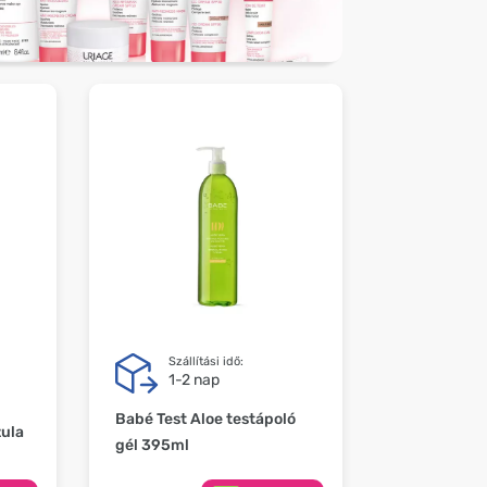
Szállítási idő:
1-2 nap
Babé Test Aloe testápoló
zula
gél 395ml