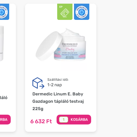
Szállítási idő:
1-2 nap
Dermedic Linum E. Baby
láló
Gazdagon tápláló testvaj
225g
ÁRBA
KOSÁRBA
6 632 Ft