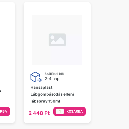
Szállítási idő:
2-4 nap
Hansaplast
s
Lábgombásodás elleni
lábspray 150ml
ÁRBA
KOSÁRBA
2 448 Ft