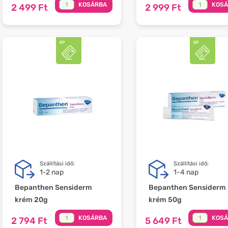
KOSÁRBA
KOS
2 499 Ft
2 999 Ft
Szállítási idő:
Szállítási idő:
1-2 nap
1-4 nap
Bepanthen Sensiderm
Bepanthen Sensiderm
krém 20g
krém 50g
KOSÁRBA
KOS
2 794 Ft
5 649 Ft