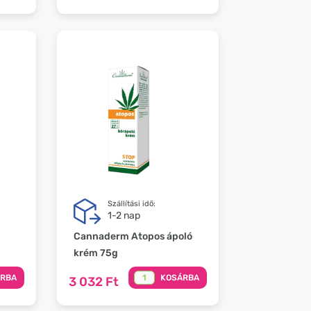
Szállítási idő:
1-2 nap
Cannaderm Atopos ápoló
krém 75g
ÁRBA
KOSÁRBA
3 032 Ft