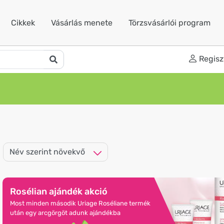
Cikkek
Vásárlás menete
Törzsvásárlói program
Regisz
Uriage 25% akció
Most minden akcióban szereplő Uriage termék
25% kedvezménnyel lehet a tied