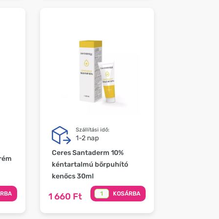
Szállítási idő:
1-2 nap
Ceres Santaderm 10%
rém
kéntartalmú bőrpuhító
kenőcs 30ml
ÁRBA
KOSÁRBA
1 660 Ft