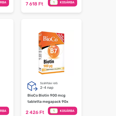
ÁRBA
KOSÁRBA
7 618 Ft
Szállítási idő:
2-4 nap
BioCo Biotin 900 mcg
tabletta megapack 90x
ÁRBA
KOSÁRBA
2 426 Ft