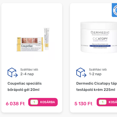
Szállítási idő:
Szállítási idő:
2-4 nap
1-2 nap
Coupeliac speciális
Dermedic Cicatopy táp
bőrápoló gél 20ml
testápoló krém 225ml
KOSÁRBA
KOS
6 038 Ft
5 130 Ft