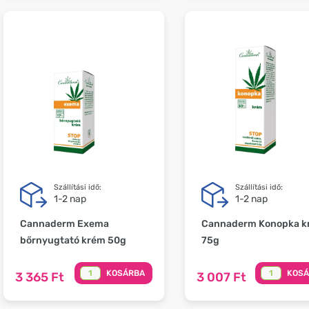
Szállítási idő:
Szállítási idő:
1-2 nap
1-2 nap
Cannaderm Exema
Cannaderm Konopka k
bőrnyugtató krém 50g
75g
KOSÁRBA
KOS
3 365 Ft
3 007 Ft