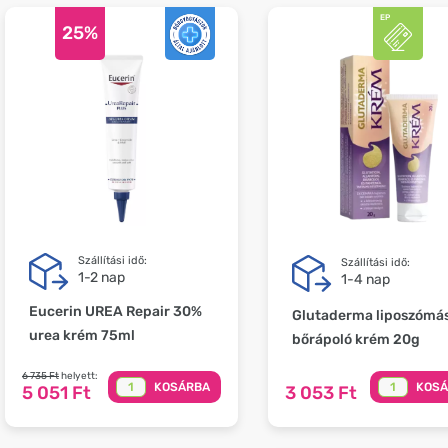
25%
Szállítási idő:
Szállítási idő:
1-2 nap
1-4 nap
Eucerin UREA Repair 30%
Glutaderma liposzómá
urea krém 75ml
bőrápoló krém 20g
6 735 Ft
helyett:
KOSÁRBA
KOS
5 051 Ft
3 053 Ft