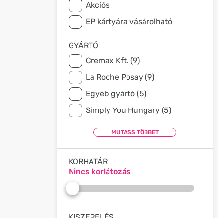
Akciós
EP kártyára vásárolható
GYÁRTÓ
Cremax Kft. (9)
La Roche Posay (9)
Egyéb gyártó (5)
Simply You Hungary (5)
KORHATÁR
Nincs korlátozás
KISZERELÉS