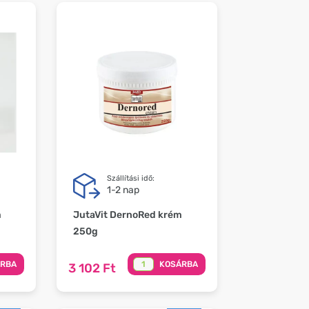
Szállítási idő:
1-2 nap
m
JutaVit DernoRed krém
250g
ÁRBA
KOSÁRBA
3 102 Ft