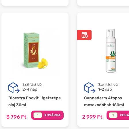
Szállítási idő:
Szállítási idő:
2-4 nap
1-2 nap
Bioextra Epovit Ligetszépe
Cannaderm Atopos
olaj 30ml
mosakodóhab 180ml
KOSÁRBA
KOS
3 796 Ft
2 999 Ft