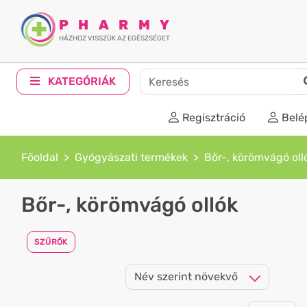
PHARMY
HÁZHOZ VISSZÜK AZ EGÉSZSÉGET
KATEGÓRIÁK
Regisztráció
Belé
Főoldal
Gyógyászati termékek
Bőr-, körömvágó oll
Bőr-, körömvágó ollók
SZŰRŐK