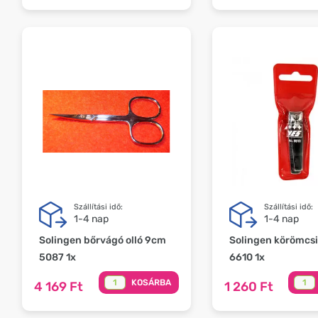
Szállítási idő:
Szállítási idő:
1-4 nap
1-4 nap
Solingen bőrvágó olló 9cm
Solingen körömcs
5087 1x
6610 1x
KOSÁRBA
4 169 Ft
1 260 Ft