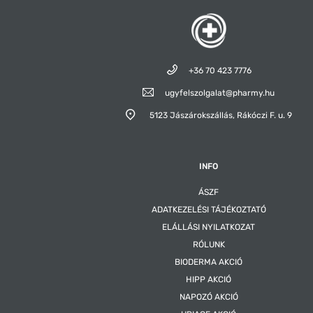
+36 70 423 7776
ugyfelszolgalat@pharmy.hu
5123 Jászárokszállás,
Rákóczi F. u. 9
INFO
ÁSZF
ADATKEZELÉSI TÁJÉKOZTATÓ
ELÁLLÁSI NYILATKOZAT
RÓLUNK
BIODERMA AKCIÓ
HIPP AKCIÓ
NAPOZÓ AKCIÓ