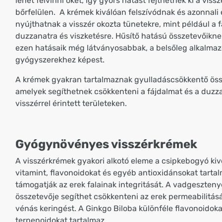
lehet felvinni őket, így gyors hatást fejthetnek ki a vissz
bőrfelülen. A krémek kiválóan felszívódnak és azonnali
nyújthatnak a visszér okozta tünetekre, mint például a 
duzzanatra és viszketésre. Hűsítő hatású összetevőikn
ezen hatásaik még látványosabbak, a belsőleg alkalmaz
gyógyszerekhez képest.
A krémek gyakran tartalmaznak gyulladáscsökkentő öss
amelyek segíthetnek csökkenteni a fájdalmat és a duzz
visszérrel érintett területeken.
Gyógynövényes visszérkrémek
A visszérkrémek gyakori alkotó eleme a csipkebogyó kiv
vitamint, flavonoidokat és egyéb antioxidánsokat tarta
támogatják az erek falainak integritását. A vadgeszten
összetevője segíthet csökkenteni az erek permeabilitását
vénás keringést. A Ginkgo Biloba különféle flavonoidoka
terpenoidokat tartalmaz.