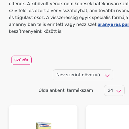
öltenek. A kibővült vénák nem képesek hatékonyan szállí
szív felé, és ezért a vér visszafolyhat, ami további nyom
és tágulást okoz. A visszeresség egyik speciális formája
amennyiben te is érintett vagy nézz szét
aranyeres pa
készítményeink között is.
SZŰRŐK
Oldalankénti termékszám