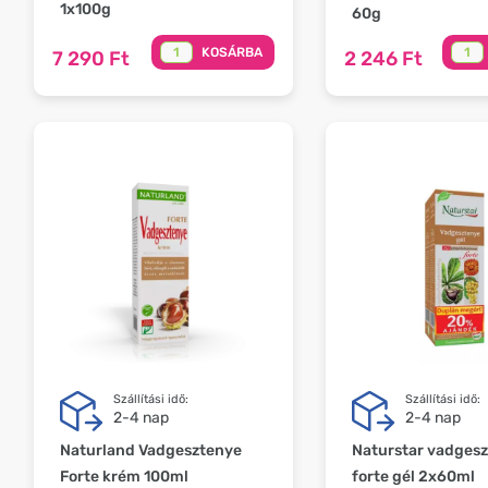
1x100g
60g
KOSÁRBA
7 290 Ft
2 246 Ft
Szállítási idő:
Szállítási idő:
2-4 nap
2-4 nap
Naturland Vadgesztenye
Naturstar vadges
Forte krém 100ml
forte gél 2x60ml