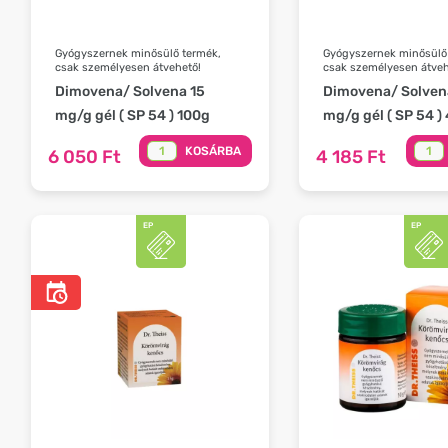
Gyógyszernek minősülő termék,
Gyógyszernek minősülő
csak személyesen átvehető!
csak személyesen átveh
Dimovena/ Solvena 15
Dimovena/ Solven
mg/g gél ( SP 54 ) 100g
mg/g gél ( SP 54 )
KOSÁRBA
6 050 Ft
4 185 Ft