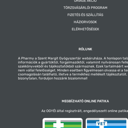
URIAGE AKCIÓ
TÖRZSVÁSÁRLÓI PROGRAM
FIZETÉS ÉS SZÁLLÍTÁS
HÁZIORVOSOK
ELÉRHETŐSÉGEK
RÓLUNK
A Pharmy a Szent Margit Gyógyszertár webáruháza. A honlapon tal
információk a gyártóktól, forgalmazóktól, valamint nyilvánosan fell
szakkönyvekből és tájékoztatókból származnak. Ezek tartalmáért 
nem vállal felelősséget. Minden esetben figyelmesen olvassa el a t
csomagolásán található, illetve a termékhez mellékelt tájékoztatót
bizonytalan, forduljon hozzánk bizalommal!
MEGBÍZHATÓ ONLINE PATIKA
Az OGYÉI által regisztrált, engedélyezett online patika