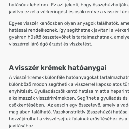
hatásúak lehetnek. Ez azt jelenti, hogy összehúzhatják a
javítva ezzel a vérkeringést és csökkentve a visszér tüne
Egyes visszér kenőcsben olyan anyagok találhatók, amel
hatással rendelkeznek, így segíthetnek javítani a vérker
gyakran hűsítő összetevőket is tartalmazhatnak, amelye
visszérrel járó égő érzést és viszketést.
A visszér krémek hatóanygai
A visszérkrémek különféle hatóanyagokat tartalmazhat
különböző módon segíthetik a visszérrel kapcsolatos tü
enyhítését. Gyulladáscsökkentő hatása miatt a heparin
alkalmazzák visszérkrémekben. Segíthet a gyulladás és
csökkentésében. Az aescin egy összetevő, amely a va
magjában található. Vazokonstriktív (összehúzó) hatása
hozzájárulhat a visszérsejtek falainak erősítéséhez és a
javításához.