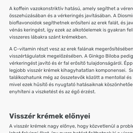
A koffein vazokonstriktív hatású, amely segíthet a vérer
összehúzásában és a vérkeringés javításában. A Diosmi
bioflavonoidok segíthetnek erősíteni az erek falát, és jav
vénás keringést, így ezek az alkotóelemek is gyakran fel
visszeres lábakra szánt krémekben.
A C-vitamin részt vesz az erek falának megerősítésében
visszértágulatok megelőzésében. A Ginkgo Biloba pedig
vérkeringést javító és ér fal erősítő tulajdonságáról. Ép
legjobb visszér krémek kihagyhatatlan komponensei. S
találkozhatunk még az összetevők között a mentollal és 
mivel ezek hűsítő és nyugtató hatásaiknak köszönhetőe
enyhíteni a viszketést és az égő érzést.
Visszér krémek előnyei
A visszér krémek nagy előnye, hogy közvetlenül a probl