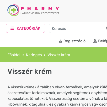
PHARMY
HÁZHOZ VISSZÜK AZ EGÉSZSÉGET
KATEGÓRIÁK
Regisztráció
Belé
Főoldal
Keringés
Visszér krém
Visszér krém
A visszérkrémek általában olyan termékek, amelyek kül
összetevőket tartalmaznak, amelyek segítenek enyhíteni
kapcsolatos tüneteket. Visszeresség esetén a vénák a 
kibővülnek, kitágulnak, és gyakran kanyargós vagy cso