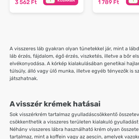
KOSÁRBA
3 562 Ft
1 789 Ft
A visszeres láb gyakran olyan tünetekkel jár, mint a lá
láb érzés, fájdalom, égő érzés, viszketés, illetve a bőr e
elvékonyodása. A kórkép kialakulásában genetikai hajla
túlsúly, álló vagy ülő munka, illetve egyéb tényezők is s
játszhatnak.
A visszér krémek hatásai
Sok visszérkrém tartalmaz gyulladáscsökkentő összete
csökkenthetik a visszeres területen kialakuló gyulladás
Néhány visszeres lábra használható krém olyan összet
tartalmaz, mint a koffein vagy az aescin, amelyek vazoko