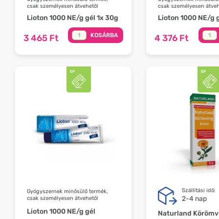
csak személyesen átvehető!
csak személyesen átveh
Lioton 1000 NE/g gél 1x 30g
Lioton 1000 NE/g g
KOSÁRBA
3 465 Ft
4 376 Ft
Szállítási idő:
Gyógyszernek minősülő termék,
2-4 nap
csak személyesen átvehető!
Lioton 1000 NE/g gél
Naturland Körömv