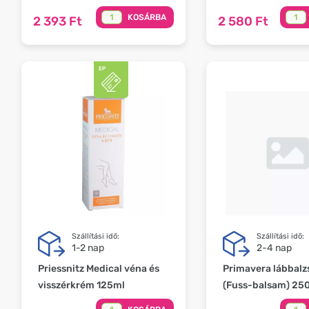
KOSÁRBA
2 393 Ft
2 580 Ft
Szállítási idő:
Szállítási idő:
1-2 nap
2-4 nap
Priessnitz Medical véna és
Primavera lábbal
visszérkrém 125ml
(Fuss-balsam) 25