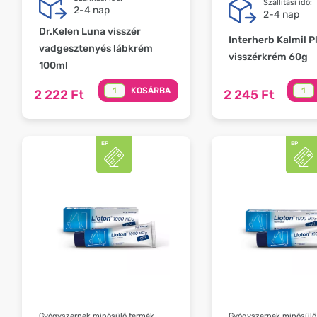
Szállítási idő:
2-4 nap
2-4 nap
Dr.Kelen Luna visszér
Interherb Kalmil P
vadgesztenyés lábkrém
visszérkrém 60g
100ml
KOSÁRBA
2 222 Ft
2 245 Ft
Gyógyszernek minősülő termék,
Gyógyszernek minősülő