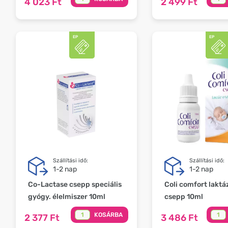
4 023 Ft
2 499 Ft
Szállítási idő:
Szállítási idő:
1-2 nap
1-2 nap
Co-Lactase csepp speciális
Coli comfort laktá
gyógy. élelmiszer 10ml
csepp 10ml
KOSÁRBA
2 377 Ft
3 486 Ft