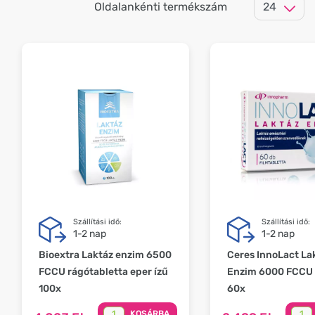
Oldalankénti termékszám
Szállítási idő:
Szállítási idő:
1-2 nap
1-2 nap
Bioextra Laktáz enzim 6500
Ceres InnoLact La
FCCU rágótabletta eper ízű
Enzim 6000 FCCU f
100x
60x
KOSÁRBA