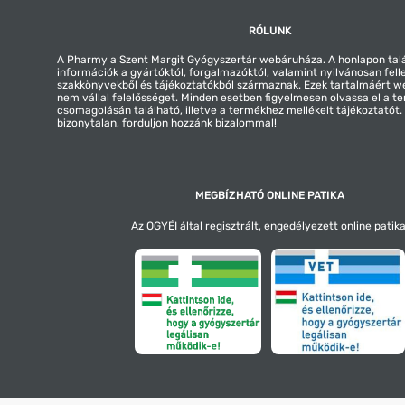
RÓLUNK
A Pharmy a Szent Margit Gyógyszertár webáruháza. A honlapon tal
információk a gyártóktól, forgalmazóktól, valamint nyilvánosan fell
szakkönyvekből és tájékoztatókból származnak. Ezek tartalmáért 
nem vállal felelősséget. Minden esetben figyelmesen olvassa el a t
csomagolásán található, illetve a termékhez mellékelt tájékoztatót
bizonytalan, forduljon hozzánk bizalommal!
MEGBÍZHATÓ ONLINE PATIKA
Az OGYÉI által regisztrált, engedélyezett online patika