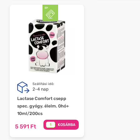
Szállítási idő:
2-4 nap
Lactase Comfort csepp
spec. gyógy. élelm. 0hó+
10ml/200cs
KOSÁRBA
5 591 Ft