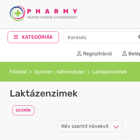
PHARMY
HÁZHOZ VISSZÜK AZ EGÉSZSÉGET
KATEGÓRIÁK
Regisztráció
Belé
Főoldal
Gyomor-, bélrendszer
Laktázenzimek
Laktázenzimek
SZŰRŐK