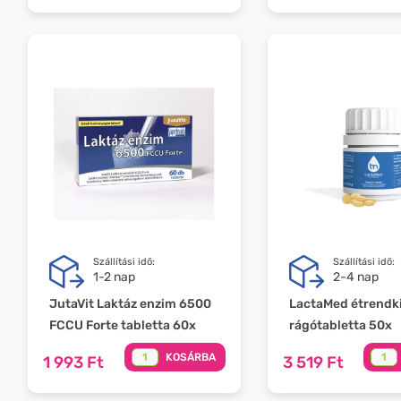
Szállítási idő:
Szállítási idő:
1-2 nap
2-4 nap
JutaVit Laktáz enzim 6500
LactaMed étrendki
FCCU Forte tabletta 60x
rágótabletta 50x
KOSÁRBA
1 993 Ft
3 519 Ft