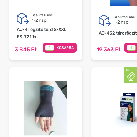
Szállítási idő:
Szállítási idő:
1-2 nap
1-2 nap
AJ-4 rögzítő térd S-XXL
AJ-452 térdrögzít
ES-721 1x
KOSÁRBA
3 845 Ft
19 363 Ft