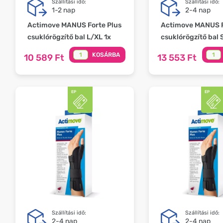
Szállítási idő:
Szállítási idő:
1-2 nap
2-4 nap
Actimove MANUS Forte Plus
Actimove MANUS F
csuklórögzítő bal L/XL 1x
csuklórögzítő bal 
KOSÁRBA
10 589 Ft
13 553 Ft
Szállítási idő:
Szállítási idő:
2-4 nap
2-4 nap