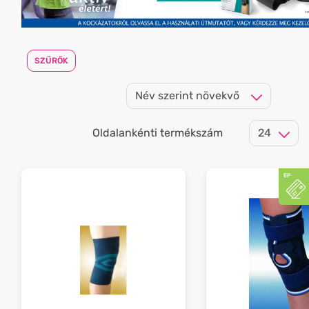
SZŰRŐK
Oldalankénti termékszám