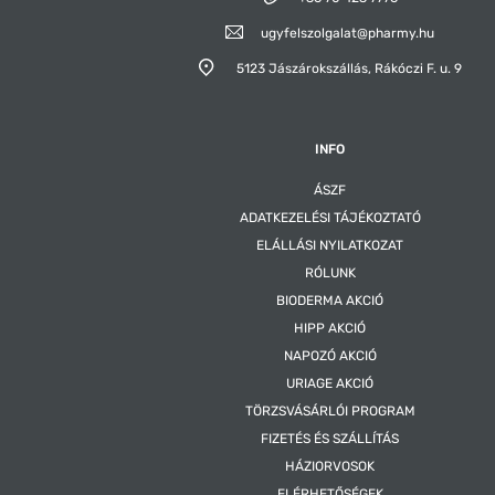
ugyfelszolgalat@pharmy.hu
5123 Jászárokszállás,
Rákóczi F. u. 9
INFO
ÁSZF
ADATKEZELÉSI TÁJÉKOZTATÓ
ELÁLLÁSI NYILATKOZAT
RÓLUNK
BIODERMA AKCIÓ
HIPP AKCIÓ
NAPOZÓ AKCIÓ
URIAGE AKCIÓ
TÖRZSVÁSÁRLÓI PROGRAM
FIZETÉS ÉS SZÁLLÍTÁS
HÁZIORVOSOK
ELÉRHETŐSÉGEK