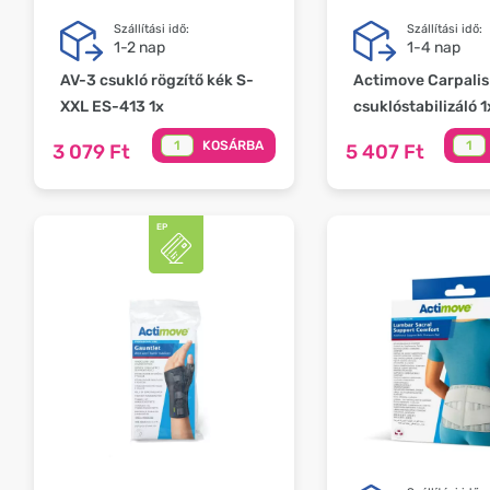
Szállítási idő:
Szállítási idő:
1-2 nap
1-4 nap
AV-3 csukló rögzítő kék S-
Actimove Carpalis
XXL ES-413 1x
csuklóstabilizáló 1
KOSÁRBA
3 079 Ft
5 407 Ft