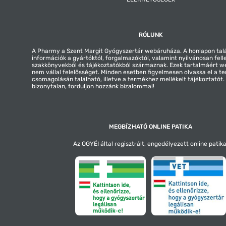
RÓLUNK
A Pharmy a Szent Margit Gyógyszertár webáruháza. A honlapon tal
információk a gyártóktól, forgalmazóktól, valamint nyilvánosan fell
szakkönyvekből és tájékoztatókból származnak. Ezek tartalmáért 
nem vállal felelősséget. Minden esetben figyelmesen olvassa el a t
csomagolásán található, illetve a termékhez mellékelt tájékoztatót
bizonytalan, forduljon hozzánk bizalommal!
MEGBÍZHATÓ ONLINE PATIKA
Az OGYÉI által regisztrált, engedélyezett online patika