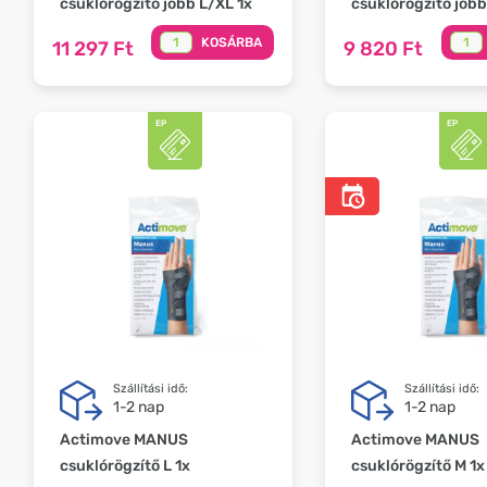
csuklórögzítő jobb L/XL 1x
csuklórögzítő jobb
KOSÁRBA
11 297 Ft
9 820 Ft
Szállítási idő:
Szállítási idő:
1-2 nap
1-2 nap
Actimove MANUS
Actimove MANUS
csuklórögzítő L 1x
csuklórögzítő M 1x