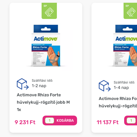
Szállítási idő:
Szállítási idő:
1-2 nap
1-4 nap
Actimove Rhizo Forte
Actimove Rhizo Fo
hüvelykujj-rögzítő jobb M
hüvelykujj-rögzítő
1x
KOSÁRBA
9 231 Ft
11 137 Ft