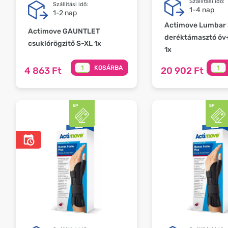
Szállítási idő:
Szállítási idő:
1-4 nap
1-2 nap
Actimove Lumbar 
Actimove GAUNTLET
deréktámasztó ö
csuklórögzitő S-XL 1x
1x
KOSÁRBA
4 863 Ft
20 902 Ft