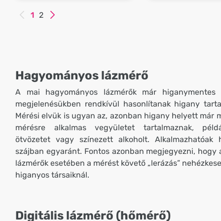
1
2
Hagyományos lázmérő
A mai hagyományos lázmérők már higanymentes v
megjelenésükben rendkívül hasonlítanak higany tarta
Mérési elvük is ugyan az, azonban higany helyett már 
mérésre alkalmas vegyületet tartalmaznak, péld
ötvözetet vagy színezett alkoholt. Alkalmazhatóak
szájban egyaránt. Fontos azonban megjegyezni, hogy
lázmérők esetében a mérést követő „lerázás” nehézkese
higanyos társaiknál.
Digitális lázmérő (hőmérő)