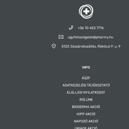
+36 70 423 7776
ugyfelszolgalat@pharmy.hu
5123 Jászárokszállás,
Rákóczi F. u. 9
INFO
ÁSZF
ADATKEZELÉSI TÁJÉKOZTATÓ
ELÁLLÁSI NYILATKOZAT
RÓLUNK
BIODERMA AKCIÓ
HIPP AKCIÓ
NAPOZÓ AKCIÓ
URIAGE AKCIÓ