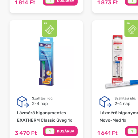
KOSÁRBA
1 814 Ft
1 873 Ft
Szállítási idő:
Szállítási idő:
2-4 nap
2-4 nap
Lázmérő higanymentes
Lázmérő higanym
EXATHERM Classic üveg 1x
Movo-Med 1x
KOSÁRBA
3 470 Ft
1 641 Ft