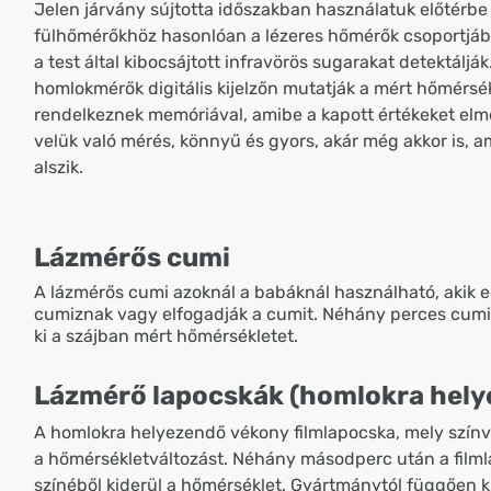
Jelen járvány sújtotta időszakban használatuk előtérbe 
fülhőmérőkhöz hasonlóan a lézeres hőmérők csoportjába
a test által kibocsájtott infravörös sugarakat detektálják
homlokmérők digitális kijelzőn mutatják a mért hőmérsék
rendelkeznek memóriával, amibe a kapott értékeket elm
velük való mérés, könnyű és gyors, akár még akkor is, 
alszik.
Lázmérős cumi
A lázmérős cumi azoknál a babáknál használható, akik 
cumiznak vagy elfogadják a cumit. Néhány perces cumiz
ki a szájban mért hőmérsékletet.
Lázmérő lapocskák (homlokra hely
A homlokra helyezendő vékony filmlapocska, mely színvá
a hőmérsékletváltozást. Néhány másodperc után a film
színéből kiderül a hőmérséklet. Gyártmánytól függően k