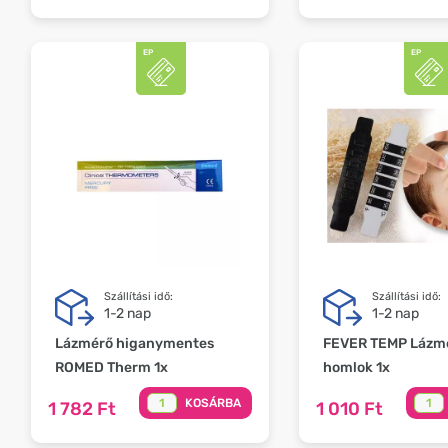
Szállítási idő:
Szállítási idő:
1-2 nap
1-2 nap
Lázmérő higanymentes
FEVER TEMP Lázm
ROMED Therm 1x
homlok 1x
KOSÁRBA
1 782 Ft
1 010 Ft