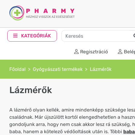
PHARMY
HÁZHOZ VISSZÜK AZ EGÉSZSÉGET
KATEGÓRIÁK
Regisztráció
Belé
Főoldal
Gyógyászati termékek
Lázmérők
Lázmérők
A lázmérő olyan kellék, amire mindenképp szüksége les
családnak. Már újszülött kortól elengedhetetlen a haszn
gondoljunk arra, hogy nem csak akkor lesz rá szükség, h
baba, hanem a kötelező védőoltások után is. Többi
baba