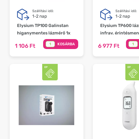
Szállítási idő:
Szállítási idő:
1-2 nap
1-2 nap
Elysium TP100 Galinstan
Elysium TP600 lá
higanymentes lázmérő 1x
infrav. érintésmen
KOSÁRBA
1 106 Ft
6 977 Ft