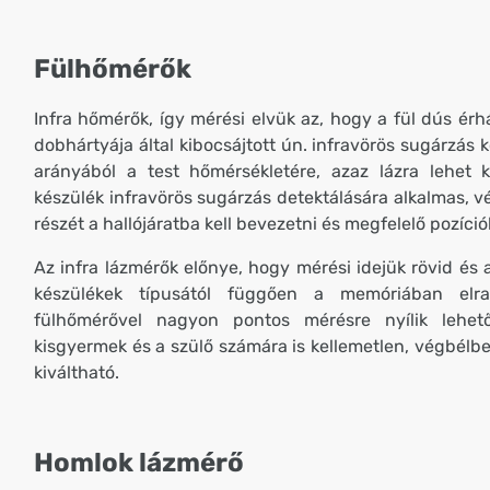
Fülhőmérők
Infra hőmérők, így mérési elvük az, hogy a fül dús érhál
dobhártyája által kibocsájtott ún. infravörös sugárzá
arányából a test hőmérsékletére, azaz lázra lehet k
készülék infravörös sugárzás detektálására alkalmas, 
részét a hallójáratba kell bevezetni és megfelelő pozíció
Az infra lázmérők előnye, hogy mérési idejük rövid és 
készülékek típusától függően a memóriában elra
fülhőmérővel nagyon pontos mérésre nyílik lehet
kisgyermek és a szülő számára is kellemetlen, végbélb
kiváltható.
Homlok lázmérő