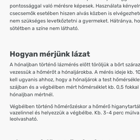
pontossággal való mérésre képesek. Használata kényel
csecsemők esetében hiszen alvás közben is elvégezhet
nem szükséges levetkőztetni a gyermeket. Hátránya, ho
sötétben a színe nem látható.
Hogyan mérjünk lázat
A hónaljban történő lázmérés előtt töröljük a bőrt szára
vezessük a hőmérőt a hónaljárokba. A mérés ideje kb. 10
kell ugyanis ahhoz, hogy a hónaljárok a test hőmérsékle
szájban és a végbélben mért hőmérséklet kb. 0,5 fokka
hónaljban mértnél.
Végbélben történő hőmérőzéskor a hőmérő higanytartál
vazelinnel és helyezzük a végbélbe. Kb. 3-4 perc múlv
leolvasható.