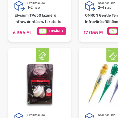
Szállítási idő:
Szállítási idő:
1-2 nap
2-4 nap
Elysium TP650 lázmérő
OMRON Gentle Te
infrav. érintésm. fekete 1x
infravörös fülhőm
KOSÁRBA
6 356 Ft
17 055 Ft
Szállítási idő:
Szállítási idő: