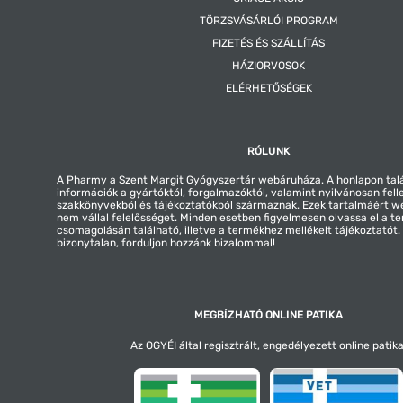
TÖRZSVÁSÁRLÓI PROGRAM
FIZETÉS ÉS SZÁLLÍTÁS
HÁZIORVOSOK
ELÉRHETŐSÉGEK
RÓLUNK
A Pharmy a Szent Margit Gyógyszertár webáruháza. A honlapon tal
információk a gyártóktól, forgalmazóktól, valamint nyilvánosan fell
szakkönyvekből és tájékoztatókból származnak. Ezek tartalmáért 
nem vállal felelősséget. Minden esetben figyelmesen olvassa el a t
csomagolásán található, illetve a termékhez mellékelt tájékoztatót
bizonytalan, forduljon hozzánk bizalommal!
MEGBÍZHATÓ ONLINE PATIKA
Az OGYÉI által regisztrált, engedélyezett online patika