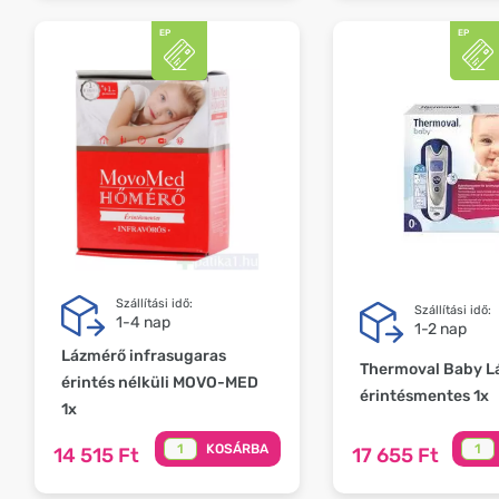
Szállítási idő:
Szállítási idő:
1-4 nap
1-2 nap
Lázmérő infrasugaras
Thermoval Baby L
érintés nélküli MOVO-MED
érintésmentes 1x
1x
KOSÁRBA
14 515 Ft
17 655 Ft