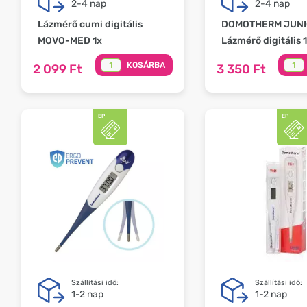
2-4 nap
2-4 nap
Lázmérő cumi digitális
DOMOTHERM JUNI
MOVO-MED 1x
Lázmérő digitális 
KOSÁRBA
2 099 Ft
3 350 Ft
Szállítási idő:
Szállítási idő:
1-2 nap
1-2 nap