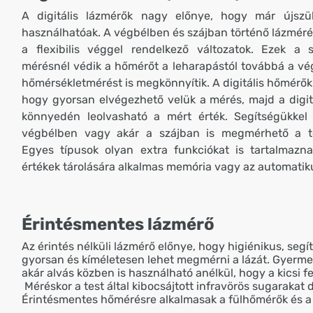
A digitális lázmérők nagy előnye, hogy már újszül
használhatóak. A végbélben és szájban történő lázméré
a flexibilis véggel rendelkező változatok. Ezek a 
mérésnél védik a hőmérőt a leharapástól továbbá a vé
hőmérsékletmérést is megkönnyítik. A digitális hőmérők
hogy gyorsan elvégezhető velük a mérés, majd a digitá
könnyedén leolvasható a mért érték. Segítségükkel
végbélben vagy akár a szájban is megmérhető a te
Egyes típusok olyan extra funkciókat is tartalmazn
értékek tárolására alkalmas memória vagy az automatiku
Érintésmentes lázmérő
Az érintés nélküli lázmérő előnye, hogy higiénikus, segí
gyorsan és kíméletesen lehet megmérni a lázát. Gyerm
akár alvás közben is használható anélkül, hogy a kicsi f
Méréskor a test által kibocsájtott infravörös sugarakat d
Érintésmentes hőmérésre alkalmasak a fülhőmérők és 