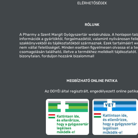
ELÉRHETŐSÉGEK
RÓLUNK
A Pharmy a Szent Margit Gyógyszertár webáruháza. A honlapon tal
információk a gyártóktól, forgalmazóktól, valamint nyilvánosan fell
szakkönyvekből és tájékoztatókból származnak. Ezek tartalmáért 
nem vállal felelősséget. Minden esetben figyelmesen olvassa el a t
csomagolásán található, illetve a termékhez mellékelt tájékoztatót
bizonytalan, forduljon hozzánk bizalommal!
MEGBÍZHATÓ ONLINE PATIKA
Az OGYÉI által regisztrált, engedélyezett online patika