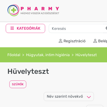
PHARMY
HÁZHOZ VISSZÜK AZ EGÉSZSÉGET
KATEGÓRIÁK
Regisztráció
Belé
Főoldal
Húgyutak, intim higiénia
Hüvelyteszt
Hüvelyteszt
SZŰRŐK