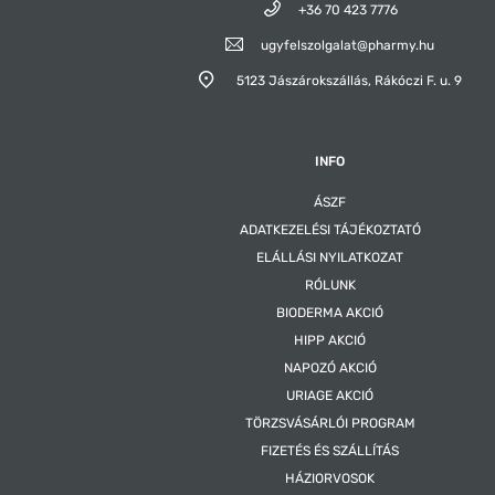
+36 70 423 7776
ugyfelszolgalat@pharmy.hu
5123 Jászárokszállás,
Rákóczi F. u. 9
INFO
ÁSZF
ADATKEZELÉSI TÁJÉKOZTATÓ
ELÁLLÁSI NYILATKOZAT
RÓLUNK
BIODERMA AKCIÓ
HIPP AKCIÓ
NAPOZÓ AKCIÓ
URIAGE AKCIÓ
TÖRZSVÁSÁRLÓI PROGRAM
FIZETÉS ÉS SZÁLLÍTÁS
HÁZIORVOSOK