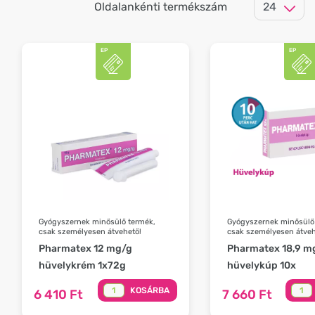
Oldalankénti termékszám
Gyógyszernek minősülő termék,
Gyógyszernek minősülő
csak személyesen átvehető!
csak személyesen átveh
Pharmatex 12 mg/g
Pharmatex 18,9 m
hüvelykrém 1x72g
hüvelykúp 10x
KOSÁRBA
6 410 Ft
7 660 Ft