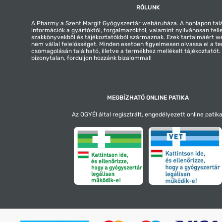
RÓLUNK
A Pharmy a Szent Margit Gyógyszertár webáruháza. A honlapon tal
információk a gyártóktól, forgalmazóktól, valamint nyilvánosan fell
szakkönyvekből és tájékoztatókból származnak. Ezek tartalmáért 
nem vállal felelősséget. Minden esetben figyelmesen olvassa el a t
csomagolásán található, illetve a termékhez mellékelt tájékoztatót
bizonytalan, forduljon hozzánk bizalommal!
MEGBÍZHATÓ ONLINE PATIKA
Az OGYÉI által regisztrált, engedélyezett online patika