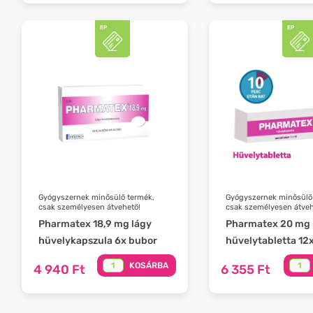
Gyógyszernek minősülő termék,
Gyógyszernek minősülő
csak személyesen átvehető!
csak személyesen átveh
Pharmatex 18,9 mg lágy
Pharmatex 20 mg
hüvelykapszula 6x bubor
hüvelytabletta 12
KOSÁRBA
4 940 Ft
6 355 Ft