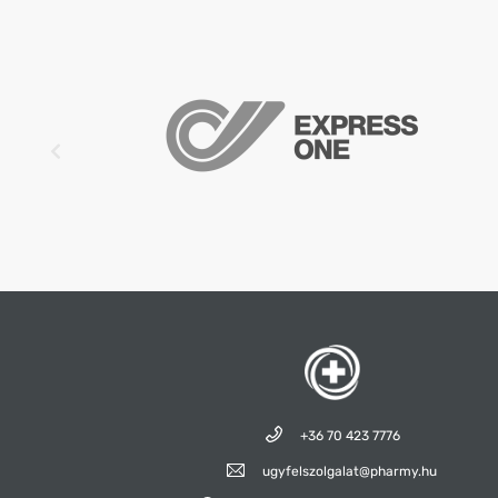
+36 70 423 7776
ugyfelszolgalat@pharmy.hu