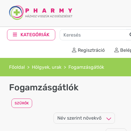
PHARMY
HÁZHOZ VISSZÜK AZ EGÉSZSÉGET
KATEGÓRIÁK
Regisztráció
Belé
Főoldal
Hölgyek, urak
Fogamzásgátlók
Fogamzásgátlók
SZŰRŐK