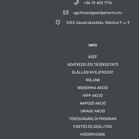
+36 70 423 7776
ugyfelszolgalat@pharmy.hu
5123 Jászárokszállás,
Rákóczi F. u. 9
INFO
ÁSZF
ADATKEZELÉSI TÁJÉKOZTATÓ
ELÁLLÁSI NYILATKOZAT
RÓLUNK
BIODERMA AKCIÓ
HIPP AKCIÓ
NAPOZÓ AKCIÓ
URIAGE AKCIÓ
TÖRZSVÁSÁRLÓI PROGRAM
FIZETÉS ÉS SZÁLLÍTÁS
HÁZIORVOSOK