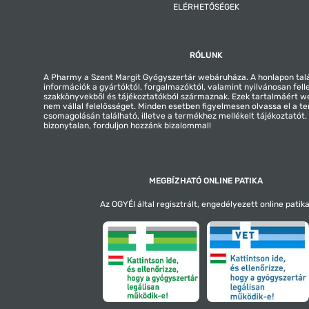
ELÉRHETŐSÉGEK
RÓLUNK
A Pharmy a Szent Margit Gyógyszertár webáruháza. A honlapon tal
információk a gyártóktól, forgalmazóktól, valamint nyilvánosan fell
szakkönyvekből és tájékoztatókból származnak. Ezek tartalmáért 
nem vállal felelősséget. Minden esetben figyelmesen olvassa el a t
csomagolásán található, illetve a termékhez mellékelt tájékoztatót
bizonytalan, forduljon hozzánk bizalommal!
MEGBÍZHATÓ ONLINE PATIKA
Az OGYÉI által regisztrált, engedélyezett online patika