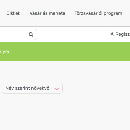
Cikkek
Vásárlás menete
Törzsvásárlói program
Regisz
nyér