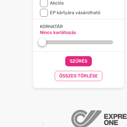
Akciós
EP kártyára vásárolható
KORHATÁR
Nincs korlátozás
SZŰRÉS
ÖSSZES TÖRLÉSE