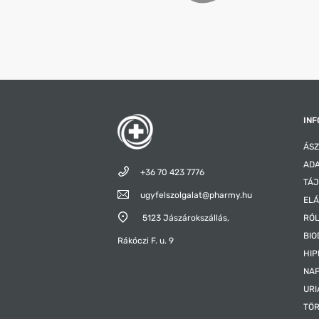
INF
ÁSZ
ADA
+36 70 423 7776
TÁJ
ugyfelszolgalat@pharmy.hu
ELÁ
5123 Jászárokszállás,
RÓ
BIO
Rákóczi F. u. 9
HIP
NAP
URI
TÖR