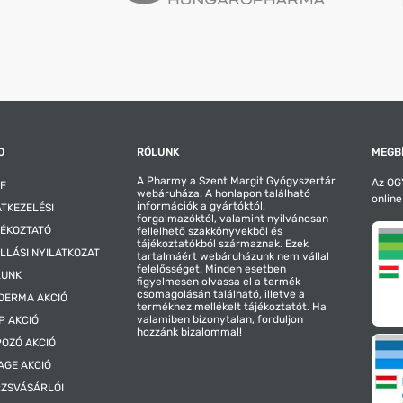
O
RÓLUNK
MEGBÍ
A Pharmy a Szent Margit Gyógyszertár
Az OGY
F
webáruháza. A honlapon található
online
információk a gyártóktól,
TKEZELÉSI
forgalmazóktól, valamint nyilvánosan
ÉKOZTATÓ
fellelhető szakkönyvekből és
tájékoztatókból származnak. Ezek
LLÁSI NYILATKOZAT
tartalmáért webáruházunk nem vállal
felelősséget. Minden esetben
LUNK
figyelmesen olvassa el a termék
csomagolásán található, illetve a
DERMA AKCIÓ
termékhez mellékelt tájékoztatót. Ha
valamiben bizonytalan, forduljon
P AKCIÓ
hozzánk bizalommal!
OZÓ AKCIÓ
AGE AKCIÓ
ZSVÁSÁRLÓI