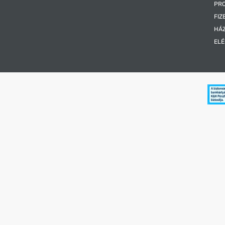
PR
FIZ
HÁ
EL