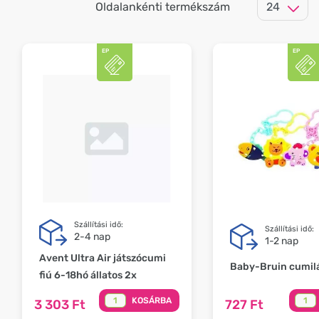
Oldalankénti termékszám
Szállítási idő:
Szállítási idő:
2-4 nap
1-2 nap
Avent Ultra Air játszócumi
Baby-Bruin cumil
fiú 6-18hó állatos 2x
KOSÁRBA
3 303 Ft
727 Ft