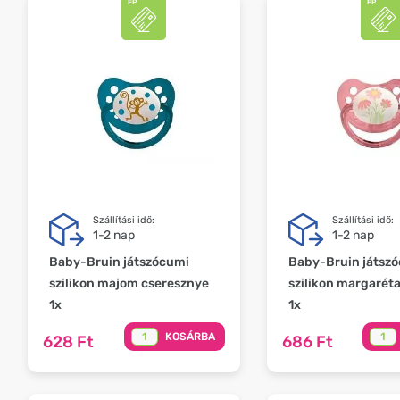
Szállítási idő:
Szállítási idő:
1-2 nap
1-2 nap
Baby-Bruin játszócumi
Baby-Bruin játsz
szilikon majom cseresznye
szilikon margaréta
1x
1x
KOSÁRBA
628 Ft
686 Ft