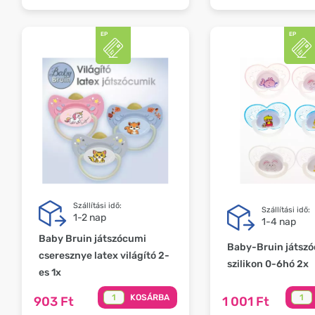
Szállítási idő:
Szállítási idő:
1-2 nap
1-4 nap
Baby Bruin játszócumi
Baby-Bruin játsz
cseresznye latex világító 2-
szilikon 0-6hó 2x
es 1x
KOSÁRBA
903 Ft
1 001 Ft