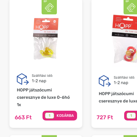
Szállítási idő:
Szállítási idő:
1-2 nap
1-2 nap
HOPP játszócumi
HOPP játszócumi
cseresznye de luxe 0-6hó
cseresznye de luxe
1x
KOSÁRBA
663 Ft
727 Ft