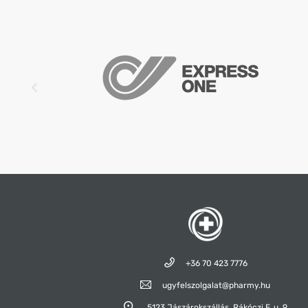
+36 70 423 7776
ugyfelszolgalat@pharmy.hu
5123 Jászárokszállás,
Rákóczi F. u. 9