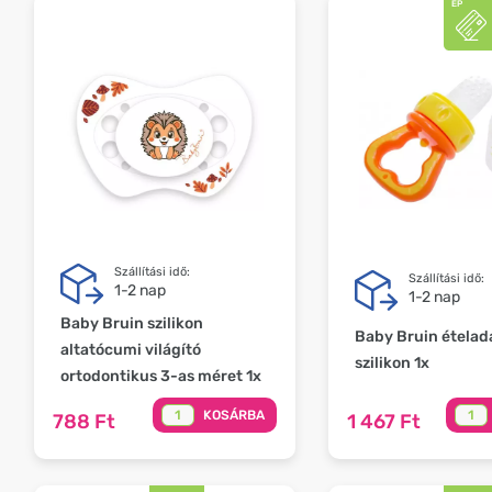
Szállítási idő:
Szállítási idő:
1-2 nap
1-2 nap
Baby Bruin szilikon
Baby Bruin ételad
altatócumi világító
szilikon 1x
ortodontikus 3-as méret 1x
KOSÁRBA
788 Ft
1 467 Ft