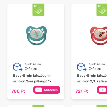
Szállítási idő:
Szállítási idő:
2-4 nap
2-4 nap
Baby-Bruin játszócumi
Baby-Bruin játsz
szilikon 2-es pillangó 1x
szilikon 2/L katica
KOSÁRBA
780 Ft
721 Ft