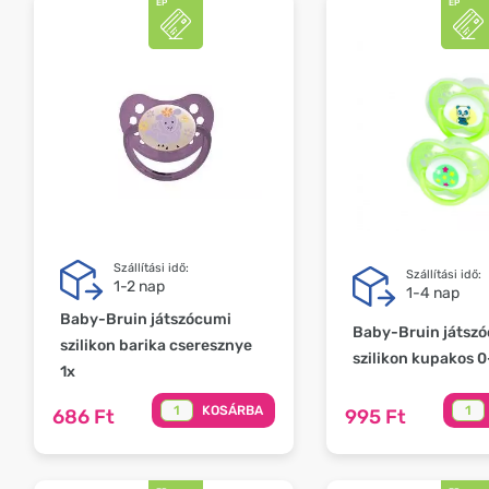
Szállítási idő:
Szállítási idő:
1-2 nap
1-4 nap
Baby-Bruin játszócumi
Baby-Bruin játsz
szilikon barika cseresznye
szilikon kupakos 
1x
KOSÁRBA
686 Ft
995 Ft