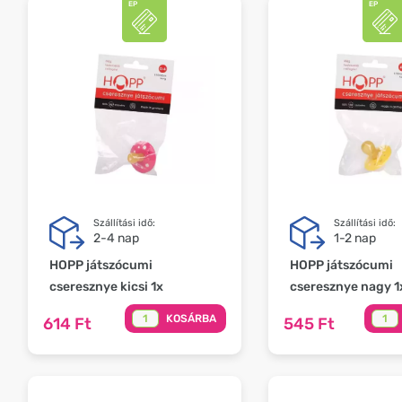
Szállítási idő:
Szállítási idő:
2-4 nap
1-2 nap
HOPP játszócumi
HOPP játszócumi
cseresznye kicsi 1x
cseresznye nagy 1
KOSÁRBA
614 Ft
545 Ft