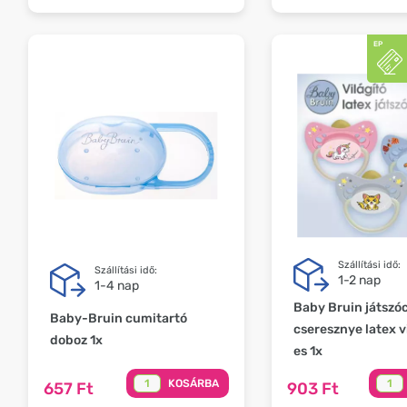
Szállítási idő:
Szállítási idő:
1-2 nap
1-4 nap
Baby Bruin játszó
Baby-Bruin cumitartó
cseresznye latex vi
doboz 1x
es 1x
KOSÁRBA
657 Ft
903 Ft