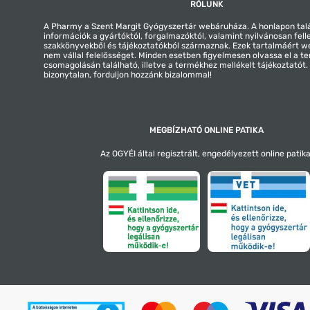
RÓLUNK
A Pharmy a Szent Margit Gyógyszertár webáruháza. A honlapon tal
információk a gyártóktól, forgalmazóktól, valamint nyilvánosan fell
szakkönyvekből és tájékoztatókból származnak. Ezek tartalmáért 
nem vállal felelősséget. Minden esetben figyelmesen olvassa el a t
csomagolásán található, illetve a termékhez mellékelt tájékoztatót
bizonytalan, forduljon hozzánk bizalommal!
MEGBÍZHATÓ ONLINE PATIKA
Az OGYÉI által regisztrált, engedélyezett online patika