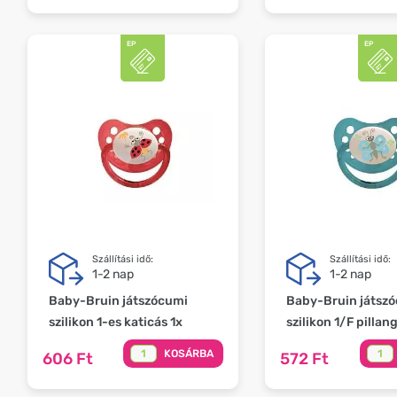
Szállítási idő:
Szállítási idő:
1-2 nap
1-2 nap
Baby-Bruin játszócumi
Baby-Bruin játsz
szilikon 1-es katicás 1x
szilikon 1/F pillan
KOSÁRBA
606 Ft
572 Ft