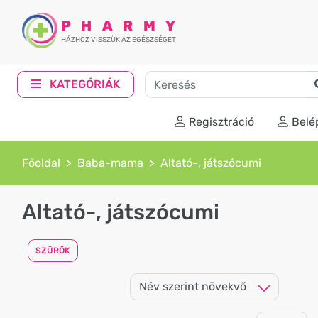
PHARMY
HÁZHOZ VISSZÜK AZ EGÉSZSÉGET
KATEGÓRIÁK
Regisztráció
Belé
Főoldal
Baba-mama
Altató-, játszócumi
Altató-, játszócumi
SZŰRŐK