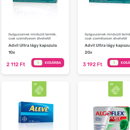
Gyógyszernek minősülő termék,
Gyógyszernek minősülő termé
csak személyesen átvehető!
csak személyesen átvehető!
Advil Ultra lágy kapszula
Advil Ultra lágy kapszu
10x
20x
KOSÁRBA
KOS
2 112 Ft
3 192 Ft