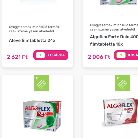
Gyógyszernek minősülő termé
Gyógyszernek minősülő termék,
csak személyesen átvehető!
csak személyesen átvehető!
Algoflex Forte Dolo 40
Aleve filmtabletta 24x
filmtabletta 10x
KOSÁRBA
KOS
2 621 Ft
2 006 Ft