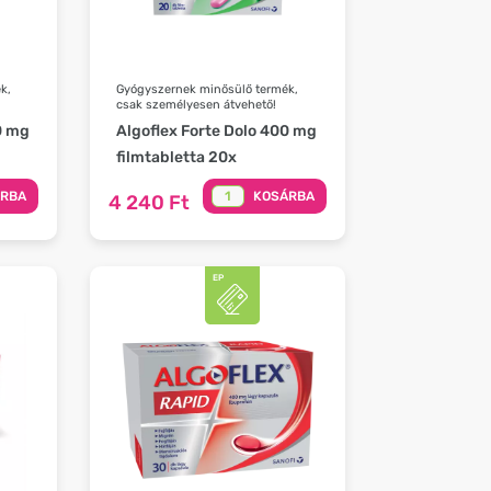
k,
Gyógyszernek minősülő termék,
csak személyesen átvehető!
0 mg
Algoflex Forte Dolo 400 mg
filmtabletta 20x
ÁRBA
KOSÁRBA
4 240 Ft