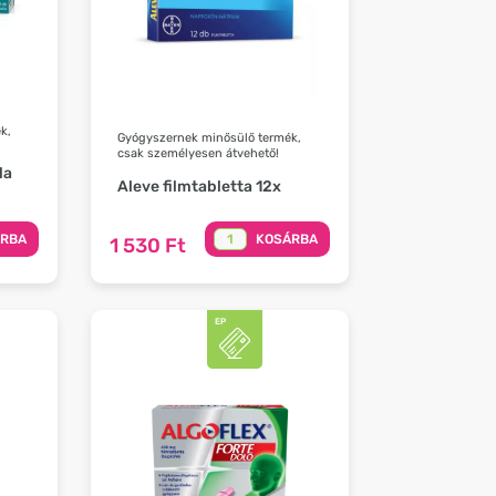
k,
Gyógyszernek minősülő termék,
csak személyesen átvehető!
la
Aleve filmtabletta 12x
ÁRBA
KOSÁRBA
1 530 Ft