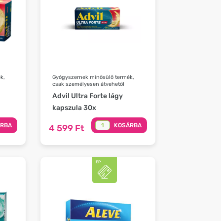
k,
Gyógyszernek minősülő termék,
csak személyesen átvehető!
Advil Ultra Forte lágy
kapszula 30x
ÁRBA
KOSÁRBA
4 599 Ft