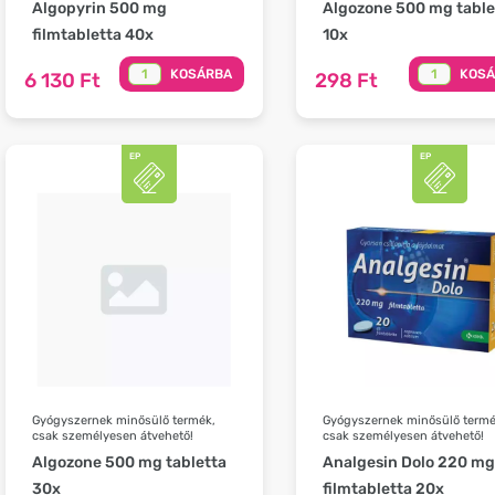
Algopyrin 500 mg
Algozone 500 mg table
filmtabletta 40x
10x
KOSÁRBA
KOS
6 130 Ft
298 Ft
Gyógyszernek minősülő termék,
Gyógyszernek minősülő termé
csak személyesen átvehető!
csak személyesen átvehető!
Algozone 500 mg tabletta
Analgesin Dolo 220 mg
30x
filmtabletta 20x