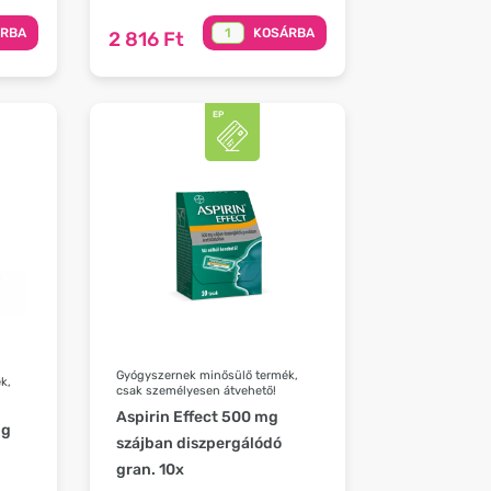
ÁRBA
KOSÁRBA
2 816 Ft
Gyógyszernek minősülő termék,
k,
csak személyesen átvehető!
Aspirin Effect 500 mg
mg
szájban diszpergálódó
gran. 10x