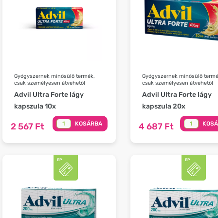
Gyógyszernek minősülő termék,
Gyógyszernek minősülő termé
csak személyesen átvehető!
csak személyesen átvehető!
Advil Ultra Forte lágy
Advil Ultra Forte lágy
kapszula 10x
kapszula 20x
KOSÁRBA
KOS
2 567 Ft
4 687 Ft