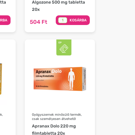
tta
Algozone 500 mg tabletta
20x
ÁRBA
KOSÁRBA
504 Ft
k,
Gyógyszernek minősülő termék,
csak személyesen átvehető!
Apranax Dolo 220 mg
filmtabletta 20x