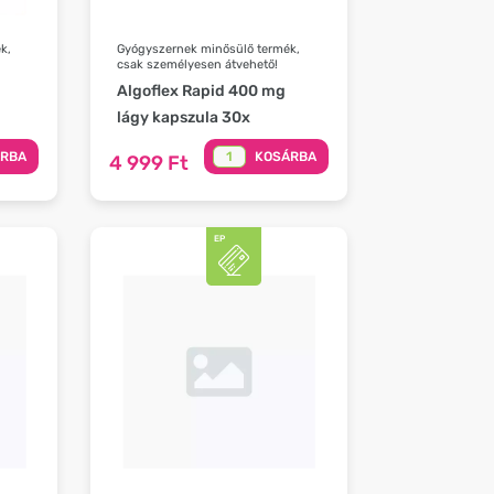
k,
Gyógyszernek minősülő termék,
csak személyesen átvehető!
Algoflex Rapid 400 mg
lágy kapszula 30x
ÁRBA
KOSÁRBA
4 999 Ft