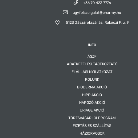
+36 70 423 7776
ugyfelszolgalat@pharmy.hu
5123 Jászárokszállás,
Rákóczi F. u. 9
INFO
ÁSZF
ADATKEZELÉSI TÁJÉKOZTATÓ
ELÁLLÁSI NYILATKOZAT
RÓLUNK
BIODERMA AKCIÓ
HIPP AKCIÓ
NAPOZÓ AKCIÓ
URIAGE AKCIÓ
TÖRZSVÁSÁRLÓI PROGRAM
FIZETÉS ÉS SZÁLLÍTÁS
HÁZIORVOSOK