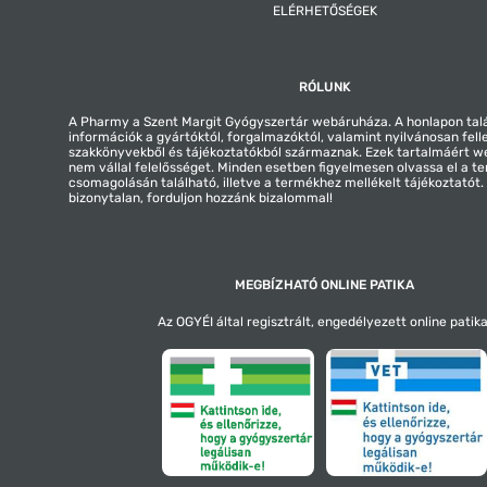
ELÉRHETŐSÉGEK
RÓLUNK
A Pharmy a Szent Margit Gyógyszertár webáruháza. A honlapon tal
információk a gyártóktól, forgalmazóktól, valamint nyilvánosan fell
szakkönyvekből és tájékoztatókból származnak. Ezek tartalmáért 
nem vállal felelősséget. Minden esetben figyelmesen olvassa el a t
csomagolásán található, illetve a termékhez mellékelt tájékoztatót
bizonytalan, forduljon hozzánk bizalommal!
MEGBÍZHATÓ ONLINE PATIKA
Az OGYÉI által regisztrált, engedélyezett online patika