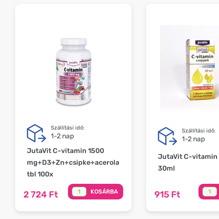
Szállítási idő:
Szállítási idő:
1-2 nap
1-2 nap
JutaVit C-vitamin 1500
JutaVit C-vitamin
mg+D3+Zn+csipke+acerola
30ml
tbl 100x
KOSÁRBA
2 724 Ft
915 Ft