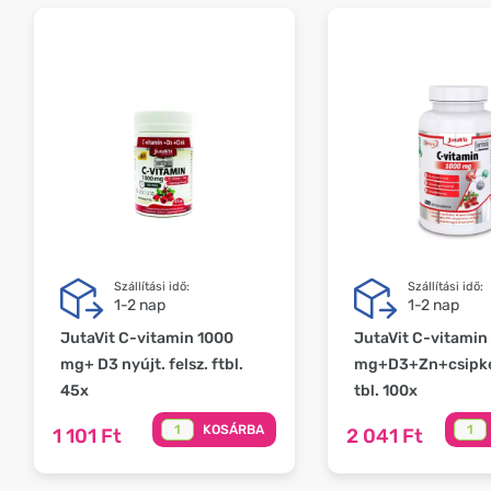
Szállítási idő:
Szállítási idő:
1-2 nap
1-2 nap
JutaVit C-vitamin 1000
JutaVit C-vitamin
mg+ D3 nyújt. felsz. ftbl.
mg+D3+Zn+csipke
45x
tbl. 100x
KOSÁRBA
1 101 Ft
2 041 Ft