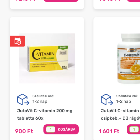
Szállítási idő:
Szállítási idő:
1-2 nap
1-2 nap
JutaVit C-vitamin 200 mg
JutaVit C-vitami
tabletta 60x
csipkeb.+ D3 rágót
KOSÁRBA
900 Ft
1 601 Ft