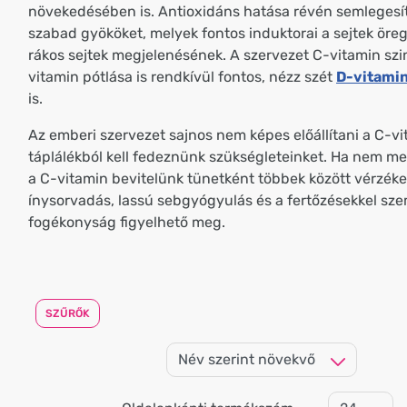
növekedésében is. Antioxidáns hatása révén semlegesít
szabad gyököket, melyek fontos induktorai a sejtek öre
rákos sejtek megjelenésének. A szervezet C-vitamin szin
vitamin pótlása is rendkívül fontos, nézz szét
D-vitamin
is.
Az emberi szervezet sajnos nem képes előállítani a C-vit
táplálékból kell fedeznünk szükségleteinket. Ha nem m
a C-vitamin bevitelünk tünetként többek között vérzék
ínysorvadás, lassú sebgyógyulás és a fertőzésekkel sz
fogékonyság figyelhető meg.
SZŰRŐK