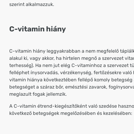
szerint alkalmazzuk.
C-vitamin hiány
C-vitamin hiány leggyakrabban a nem megfelelő táplál
alakul ki, vagy akkor, ha hirtelen megnő a szervezet vita
terhesség). Ha nem jut elég C-vitaminhoz a szervezet t
felléphet ínysorvadás, vérzékenység, fertőzésekre való
vitamin hiánya következtében fellépő komoly betegség a
betegséget a száraz bőr, emésztési zavarok, fogínysorv
meglazult fogak jellemzik.
A C-vitamin étrend-kiegészítőként való szedése haszno
következő betegségek megelőzésében és kezelésében: