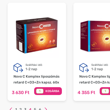
Szállítási idő:
Szállítási idő:
1-2 nap
1-2 nap
Novo C Komplex liposzómás
Novo C Komplex l
retard C+D3+Zn kapsz. 60x
retard C+D3+Zn k
KOSÁRBA
3 630 Ft
4 355 Ft
1
2
3
4
5
6