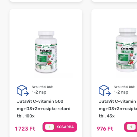
Szállítási idő:
Szállítási idő:
1-2 nap
1-2 nap
JutaVit C-vitamin 500
JutaVit C-vitamin
mg+D3+Zn+csipke retard
mg+D3+Zn+csipke
tbl. 100x
tbl. 45x
KOSÁRBA
1 723 Ft
976 Ft