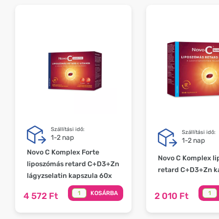
Szállítási idő:
Szállítási idő:
1-2 nap
1-2 nap
Novo C Komplex Forte
Novo C Komplex l
liposzómás retard C+D3+Zn
retard C+D3+Zn k
lágyzselatin kapszula 60x
KOSÁRBA
4 572 Ft
2 010 Ft