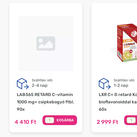
Szállítási idő:
Szállítási idő:
2-4 nap
1-2 nap
LAB365 RETARD C-vitamin
LXR C+ D retard K
1000 mg+ csipkebogyó ftbl.
bioflavonoiddal k
90x
60x
KOSÁRBA
4 410 Ft
2 999 Ft