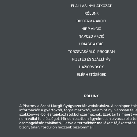
ELÁLLÁSI NYILATKOZAT
RÓLUNK
BIODERMA AKCIÓ
HIPP AKCIÓ
NAPOZÓ AKCIÓ
URIAGE AKCIÓ
TÖRZSVÁSÁRLÓI PROGRAM
FIZETÉS ÉS SZÁLLÍTÁS
HÁZIORVOSOK
ELÉRHETŐSÉGEK
RÓLUNK
A Pharmy a Szent Margit Gyógyszertár webáruháza. A honlapon tal
információk a gyártóktól, forgalmazóktól, valamint nyilvánosan fell
szakkönyvekből és tájékoztatókból származnak. Ezek tartalmáért 
nem vállal felelősséget. Minden esetben figyelmesen olvassa el a t
csomagolásán található, illetve a termékhez mellékelt tájékoztatót
bizonytalan, forduljon hozzánk bizalommal!