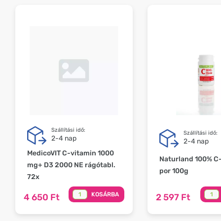
Szállítási idő:
Szállítási idő:
2-4 nap
2-4 nap
MedicoVIT C-vitamin 1000
Naturland 100% C
mg+ D3 2000 NE rágótabl.
por 100g
72x
KOSÁRBA
4 650 Ft
2 597 Ft