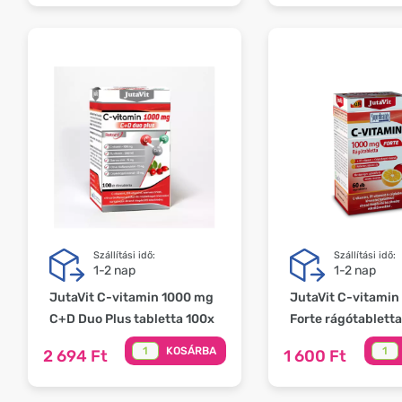
Szállítási idő:
Szállítási idő:
1-2 nap
1-2 nap
JutaVit C-vitamin 1000 mg
JutaVit C-vitamin
C+D Duo Plus tabletta 100x
Forte rágótablett
KOSÁRBA
2 694 Ft
1 600 Ft