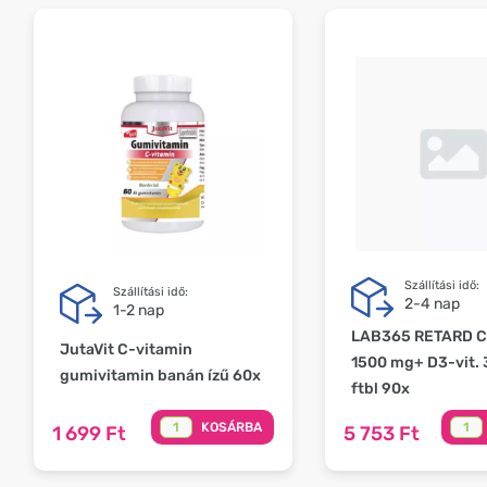
Szállítási idő:
Szállítási idő:
2-4 nap
1-2 nap
LAB365 RETARD C-
JutaVit C-vitamin
1500 mg+ D3-vit.
gumivitamin banán ízű 60x
ftbl 90x
KOSÁRBA
1 699 Ft
5 753 Ft