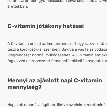
során. Az éretlen gyümölcsökben jóval kevesebb a C-vi
érettekben.
C-vitamin jótékony hatásai
A C-vitamin erősíti az immunrendszert, így szervezetün
teszi a kórokozókkal szemben. Javítja a vas felszívódásá
idegrendszer normál működéséhez. A C-vitamin antiox
fogva véd a szervezetet fenyegető rákkeltő anyagok kár
Mennyi az ajánlott napi C-vitamin
mennyiség?
Napjaink rohanó világában, illetve az élelmiszerek min