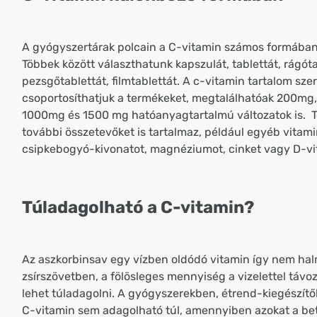
A gyógyszertárak polcain a C-vitamin számos formában
Többek között választhatunk kapszulát, tablettát, rágóta
pezsgőtablettát, filmtablettát. A c-vitamin tartalom szer
csoportosíthatjuk a termékeket, megtalálhatóak 200mg
1000mg és 1500 mg hatóanyagtartalmú változatok is. 
további összetevőket is tartalmaz, például egyéb vitami
csipkebogyó-kivonatot, magnéziumot, cinket vagy D-vi
Túladagolható a C-vitamin?
Az aszkorbinsav egy vízben oldódó vitamin így nem hal
zsírszövetben, a fölösleges mennyiség a vizelettel távoz
lehet túladagolni. A gyógyszerekben, étrend-kiegészítő
C-vitamin sem adagolható túl, amennyiben azokat a be