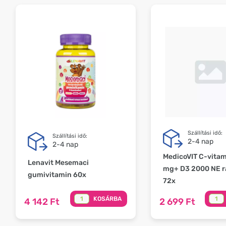
Szállítási idő:
Szállítási idő:
2-4 nap
2-4 nap
MedicoVIT C-vita
Lenavit Mesemaci
mg+ D3 2000 NE r
gumivitamin 60x
72x
KOSÁRBA
4 142 Ft
2 699 Ft