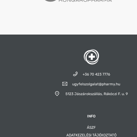
+36 70 423 7776
ugyfelszolgalat@pharmy.hu
5123 Jászárokszállás,
Rákóczi F. u. 9
INFO
ÁSZF
ADATKEZELÉSI TÁJÉKOZTATÓ