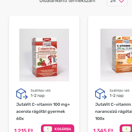
Oldalankénti termékszám
Szállítási idő:
Szállítási idő:
1-2 nap
1-2 nap
JutaVit C-vitamin 100 mg+
JutaVit C-vitamin
acerola rágótbl gyermek
narancsízű rágóta
60x
100x
KOSÁRBA
1 215 Ft
1 345 Ft