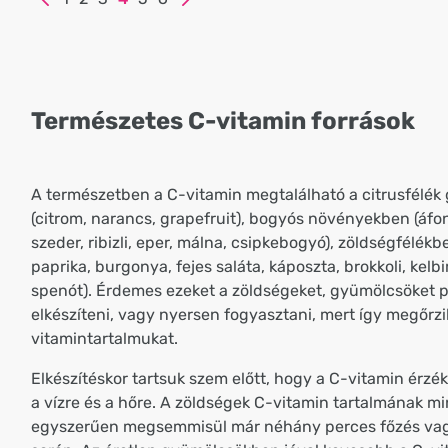
Természetes C-vitamin források
A természetben a C-vitamin megtalálható a citrusfélé
(citrom, narancs, grapefruit), bogyós növényekben (áfo
szeder, ribizli, eper, málna, csipkebogyó), zöldségfélék
paprika, burgonya, fejes saláta, káposzta, brokkoli, kelbi
spenót). Érdemes ezeket a zöldségeket, gyümölcsöket p
elkészíteni, vagy nyersen fogyasztani, mert így megőrzi
vitamintartalmukat.
Elkészítéskor tartsuk szem előtt, hogy a C-vitamin érzé
a vízre és a hőre. A zöldségek C-vitamin tartalmának 
egyszerűen megsemmisül már néhány perces főzés vag