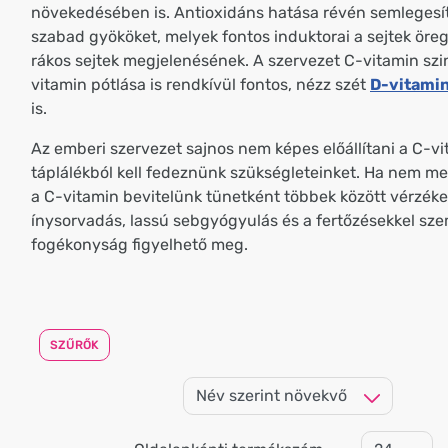
növekedésében is. Antioxidáns hatása révén semlegesít
szabad gyököket, melyek fontos induktorai a sejtek öre
rákos sejtek megjelenésének. A szervezet C-vitamin szin
vitamin pótlása is rendkívül fontos, nézz szét
D-vitamin
is.
Az emberi szervezet sajnos nem képes előállítani a C-vit
táplálékból kell fedeznünk szükségleteinket. Ha nem m
a C-vitamin bevitelünk tünetként többek között vérzék
ínysorvadás, lassú sebgyógyulás és a fertőzésekkel sz
fogékonyság figyelhető meg.
SZŰRŐK