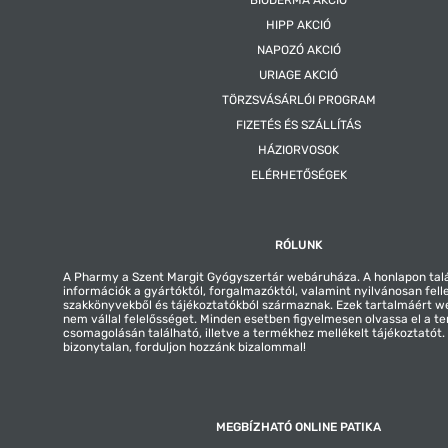
BIODERMA AKCIÓ
HIPP AKCIÓ
NAPOZÓ AKCIÓ
URIAGE AKCIÓ
TÖRZSVÁSÁRLÓI PROGRAM
FIZETÉS ÉS SZÁLLÍTÁS
HÁZIORVOSOK
ELÉRHETŐSÉGEK
RÓLUNK
A Pharmy a Szent Margit Gyógyszertár webáruháza. A honlapon tal
információk a gyártóktól, forgalmazóktól, valamint nyilvánosan fell
szakkönyvekből és tájékoztatókból származnak. Ezek tartalmáért 
nem vállal felelősséget. Minden esetben figyelmesen olvassa el a t
csomagolásán található, illetve a termékhez mellékelt tájékoztatót
bizonytalan, forduljon hozzánk bizalommal!
MEGBÍZHATÓ ONLINE PATIKA