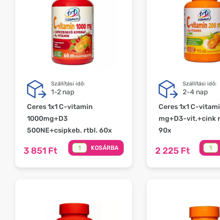
Szállítási idő:
Szállítási idő:
1-2 nap
2-4 nap
Ceres 1x1 C-vitamin
Ceres 1x1 C-vitam
1000mg+D3
mg+D3-vit.+cink r
500NE+csipkeb. rtbl. 60x
90x
KOSÁRBA
3 851 Ft
2 225 Ft