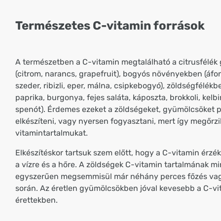
Természetes C-vitamin források
A természetben a C-vitamin megtalálható a citrusfélé
(citrom, narancs, grapefruit), bogyós növényekben (áfo
szeder, ribizli, eper, málna, csipkebogyó), zöldségfélék
paprika, burgonya, fejes saláta, káposzta, brokkoli, kelbi
spenót). Érdemes ezeket a zöldségeket, gyümölcsöket p
elkészíteni, vagy nyersen fogyasztani, mert így megőrzi
vitamintartalmukat.
Elkészítéskor tartsuk szem előtt, hogy a C-vitamin érzé
a vízre és a hőre. A zöldségek C-vitamin tartalmának 
egyszerűen megsemmisül már néhány perces főzés vag
során. Az éretlen gyümölcsökben jóval kevesebb a C-vi
érettekben.