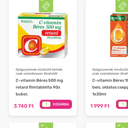
Gyógyszernek minősülő termék,
Gyógyszernek minősülő
csak személyesen átvehető!
csak személyesen átveh
C-vitamin Béres 500 mg
C-vitamin Béres 
retard filmtabletta 90x
bels. oldatos csep
bubor.
1x30ml
KOSÁRBA
3 740 Ft
1 999 Ft