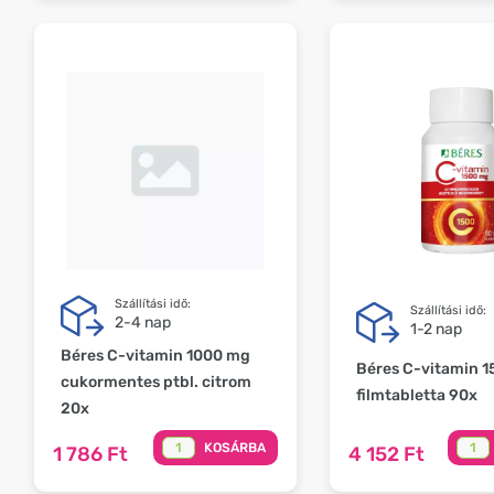
Szállítási idő:
Szállítási idő:
2-4 nap
1-2 nap
Béres C-vitamin 1000 mg
Béres C-vitamin 
cukormentes ptbl. citrom
filmtabletta 90x
20x
KOSÁRBA
1 786 Ft
4 152 Ft