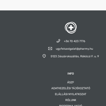
+36 70 423 7776
ugyfelszolgalat@pharmy.hu
5123 Jászárokszállás,
Rákóczi F. u. 9
INFO
ÁSZF
ADATKEZELÉSI TÁJÉKOZTATÓ
ELÁLLÁSI NYILATKOZAT
RÓLUNK