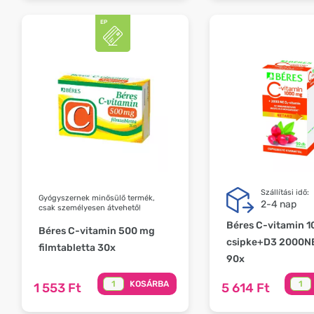
Szállítási idő:
Gyógyszernek minősülő termék,
2-4 nap
csak személyesen átvehető!
Béres C-vitamin 
Béres C-vitamin 500 mg
csipke+D3 2000NE 
filmtabletta 30x
90x
KOSÁRBA
1 553 Ft
5 614 Ft