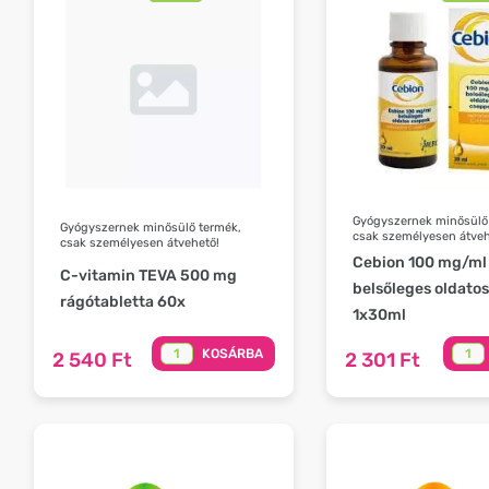
Gyógyszernek minősülő
Gyógyszernek minősülő termék,
csak személyesen átveh
csak személyesen átvehető!
Cebion 100 mg/ml
C-vitamin TEVA 500 mg
belsőleges oldato
rágótabletta 60x
1x30ml
KOSÁRBA
2 540 Ft
2 301 Ft