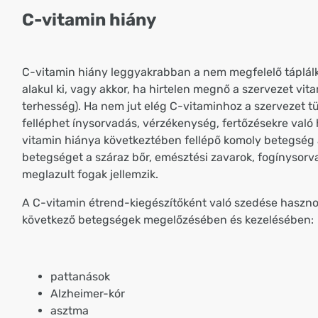
C-vitamin hiány
C-vitamin hiány leggyakrabban a nem megfelelő táplál
alakul ki, vagy akkor, ha hirtelen megnő a szervezet vita
terhesség). Ha nem jut elég C-vitaminhoz a szervezet t
felléphet ínysorvadás, vérzékenység, fertőzésekre való
vitamin hiánya következtében fellépő komoly betegség a
betegséget a száraz bőr, emésztési zavarok, fogínysorv
meglazult fogak jellemzik.
A C-vitamin étrend-kiegészítőként való szedése haszno
következő betegségek megelőzésében és kezelésében:
pattanások
Alzheimer-kór
asztma