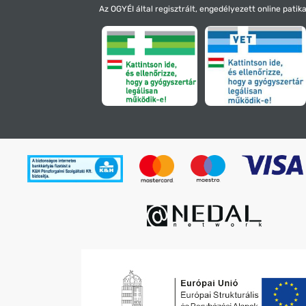
Az OGYÉI által regisztrált, engedélyezett online patika