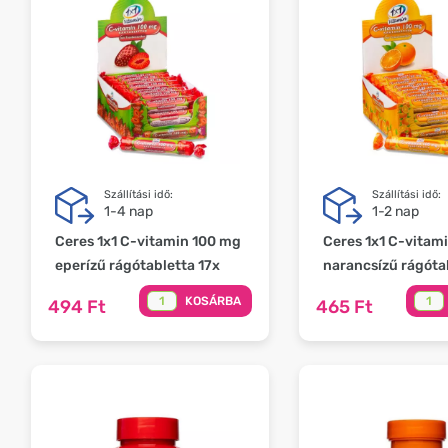
Szállítási idő:
Szállítási idő:
1-4 nap
1-2 nap
Ceres 1x1 C-vitamin 100 mg
Ceres 1x1 C-vitam
eperízű rágótabletta 17x
narancsízű rágóta
KOSÁRBA
494 Ft
465 Ft