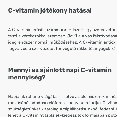
C-vitamin jótékony hatásai
A C-vitamin erősíti az immunrendszert, így szervezetün
teszi a kórokozókkal szemben. Javítja a vas felszívódásá
idegrendszer normál működéséhez. A C-vitamin antiox
fogva véd a szervezetet fenyegető rákkeltő anyagok kár
Mennyi az ajánlott napi C-vitamin
mennyiség?
Napjaink rohanó világában, illetve az élelmiszerek min
romlásából adódóan előfordul, hogy nem tudjuk C-vita
szükségletünket kizárólag a táplálkozásunkból fedezni.
lehet a C-vitamint táplálék-kiegészítők formájában pótol