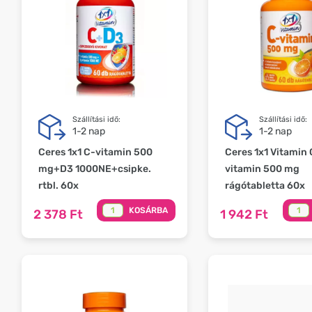
Szállítási idő:
Szállítási idő:
1-2 nap
1-2 nap
Ceres 1x1 C-vitamin 500
Ceres 1x1 Vitamin 
mg+D3 1000NE+csipke.
vitamin 500 mg
rtbl. 60x
rágótabletta 60x
KOSÁRBA
2 378 Ft
1 942 Ft