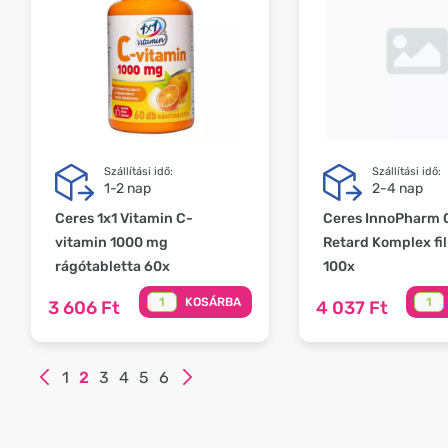
Szállítási idő:
Szállítási idő:
1-2 nap
2-4 nap
Ceres 1x1 Vitamin C-
Ceres InnoPharm 
vitamin 1000 mg
Retard Komplex fi
rágótabletta 60x
100x
KOSÁRBA
3 606 Ft
4 037 Ft
1
2
3
4
5
6