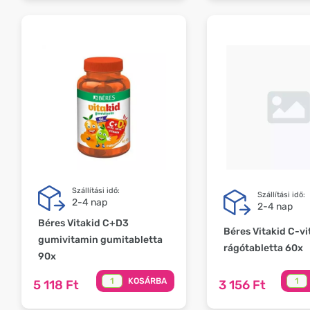
Szállítási idő:
Szállítási idő:
2-4 nap
2-4 nap
Béres Vitakid C+D3
Béres Vitakid C-v
gumivitamin gumitabletta
rágótabletta 60x
90x
KOSÁRBA
5 118 Ft
3 156 Ft