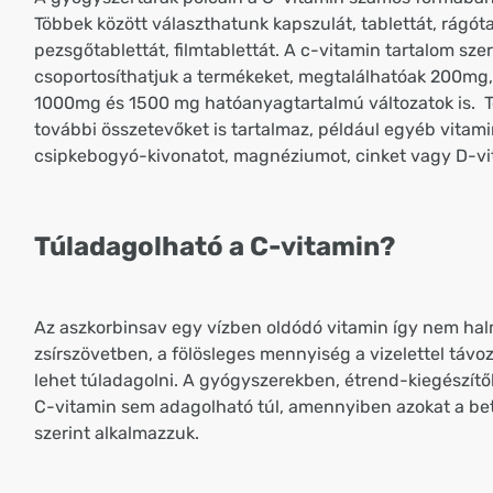
Többek között választhatunk kapszulát, tablettát, rágóta
pezsgőtablettát, filmtablettát. A c-vitamin tartalom szer
csoportosíthatjuk a termékeket, megtalálhatóak 200mg
1000mg és 1500 mg hatóanyagtartalmú változatok is. 
további összetevőket is tartalmaz, például egyéb vitami
csipkebogyó-kivonatot, magnéziumot, cinket vagy D-vi
Túladagolható a C-vitamin?
Az aszkorbinsav egy vízben oldódó vitamin így nem hal
zsírszövetben, a fölösleges mennyiség a vizelettel távoz
lehet túladagolni. A gyógyszerekben, étrend-kiegészítő
C-vitamin sem adagolható túl, amennyiben azokat a be
szerint alkalmazzuk.