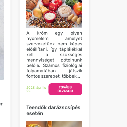
A króm egy olyan
nyomelem, amelyet
szervezetünk nem képes
előállítani, így táplálékkal
kell a szükséges
mennyiséget pótolnunk
belőle. Számos fiziológiai
folyamatában játszik
fontos szerepet, többek...
TOVÁBB
2023. április
22.
OLVASOM
er
Teendők darázscsípés
esetén