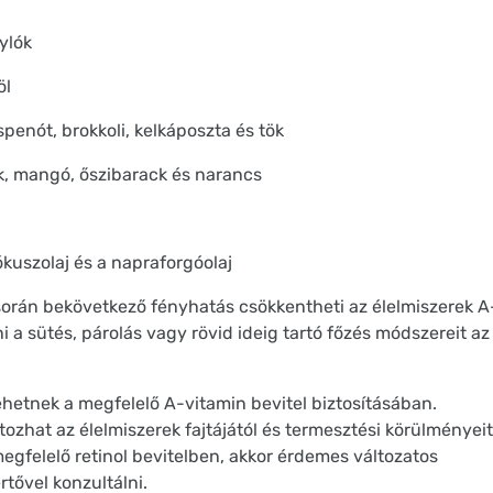
gylók
föl
enót, brokkoli, kelkáposzta és tök
, mangó, őszibarack és narancs
kuszolaj és a napraforgóolaj
 során bekövetkező fényhatás csökkentheti az élelmiszerek A
 a sütés, párolás vagy rövid ideig tartó főzés módszereit az
lehetnek a megfelelő A-vitamin bevitel biztosításában.
zhat az élelmiszerek fajtájától és termesztési körülményeit
egfelelő retinol bevitelben, akkor érdemes változatos
rtővel konzultálni.