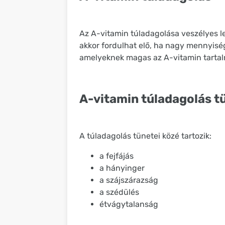
Az A-vitamin túladagolása veszélyes l
akkor fordulhat elő, ha nagy mennyisé
amelyeknek magas az A-vitamin tartal
A-vitamin túladagolás t
A túladagolás tünetei közé tartozik:
a fejfájás
a hányinger
a szájszárazság
a szédülés
étvágytalanság