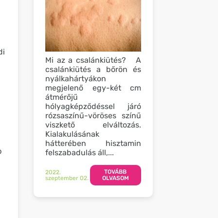
di
Mi az a csalánkiütés? A
csalánkiütés a bőrön és
nyálkahártyákon
megjelenő egy-két cm
átmérőjű
hólyagképződéssel járó
rózsaszínű-vöröses színű
viszkető elváltozás.
Kialakulásának
hátterében hisztamin
b
felszabadulás áll,...
TOVÁBB
2022.
szeptember 02.
OLVASOM