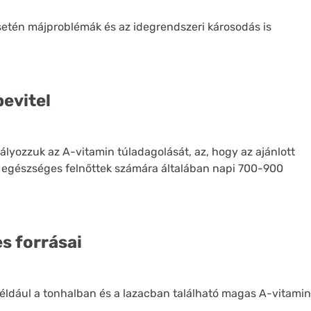
etén májproblémák és az idegrendszeri károsodás is
bevitel
yozzuk az A-vitamin túladagolását, az, hogy az ajánlott
z egészséges felnőttek számára általában napi 700-900
s forrásai
ldául a tonhalban és a lazacban található magas A-vitamin