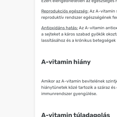
Ezért elengedhetetlen az egészséges 
Reprodukciós egészség:
Az A-vitamin 
reproduktív rendszer egészségének fe
Antioxidáns hatás:
Az A-vitamin antiox
a sejteket a káros szabad gyökök okozt
lassításához és a krónikus betegsége
A-vitamin hiány
Amikor az A-vitamin bevitelének szintj
hiánytünetek közé tartozik a száraz és
immunrendszer gyengülése.
A-vitamin túladagolás