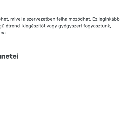
ehet, mivel a szervezetben felhalmozódhat. Ez leginkább
gű étrend-kiegészítőt vagy gyógyszert fogyasztunk,
ma.
ünetei