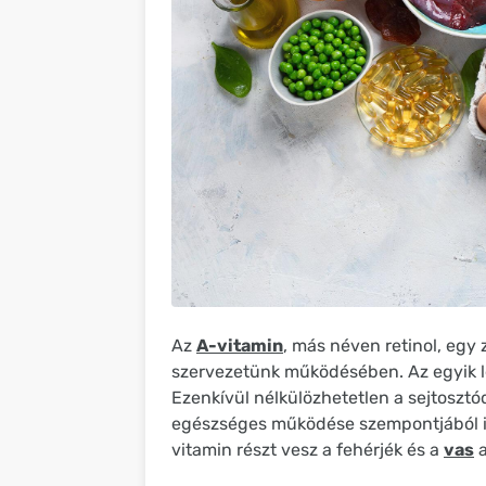
Az
A-vitamin
, más néven retinol, egy 
szervezetünk működésében. Az egyik le
Ezenkívül nélkülözhetetlen a sejtosztó
egészséges működése szempontjából is.
vitamin részt vesz a fehérjék és a
vas
a