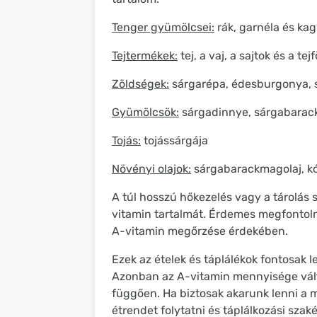
Tenger gyümölcsei:
rák, garnéla és ka
Tejtermékek:
tej, a vaj, a sajtok és a tej
Zöldségek:
sárgarépa, édesburgonya, sp
Gyümölcsök:
sárgadinnye, sárgabarack
Tojás:
tojássárgája
Növényi olajok:
sárgabarackmagolaj, kó
A túl hosszú hőkezelés vagy a tárolás
vitamin tartalmát. Érdemes megfontolni
A-vitamin megőrzése érdekében.
Ezek az ételek és táplálékok fontosak 
Azonban az A-vitamin mennyisége válto
függően. Ha biztosak akarunk lenni a m
étrendet folytatni és táplálkozási szaké