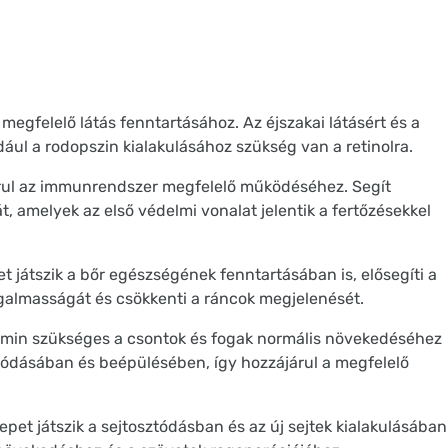
egfelelő látás fenntartásához. Az éjszakai látásért és a
dául a rodopszin kialakulásához szükség van a retinolra.
rul az immunrendszer megfelelő működéséhez. Segít
t, amelyek az első védelmi vonalat jelentik a fertőzésekkel
et játszik a bőr egészségének fenntartásában is, elősegíti a
rugalmasságát és csökkenti a ráncok megjelenését.
min szükséges a csontok és fogak normális növekedéséhez
ívódásában és beépülésében, így hozzájárul a megfelelő
pet játszik a sejtosztódásban és az új sejtek kialakulásában