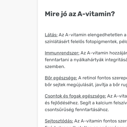
Mire jó az A-vitamin?
Látás:
Az A-vitamin elengedhetetlen a m
színlátásért felelős fotopigmentek, pél
Immunrendszer:
Az A-vitamin hozzájá
fenntartani a nyálkahártyák integritásá
szemben.
Bőr egészsége:
A retinol fontos szerep
bőr sejtek megújulását, javítja a bőr 
Csontok és fogak egészsége:
Az A-vita
és fejlődéséhez. Segít a kalcium felsz
csontsűrűség fenntartásához.
Sejtosztódás:
Az A-vitamin fontos szere