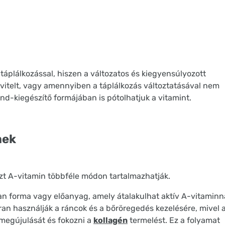
táplálkozással, hiszen a változatos és kiegyensúlyozott
bevitelt, vagy amennyiben a táplálkozás változtatásával nem
end-kiegészítő formájában is pótolhatjuk a vitamint.
mek
zt A-vitamin többféle módon tartalmazhatják.
yan forma vagy előanyag, amely átalakulhat aktív A-vitaminn
ran használják a ráncok és a bőröregedés kezelésére, mivel 
k megújulását és fokozni a
kollagén
termelést. Ez a folyamat