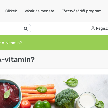
Cikkek
Vásárlás menete
Törzsvásárlói program
Regisz
z A-vitamin?
A-vitamin?