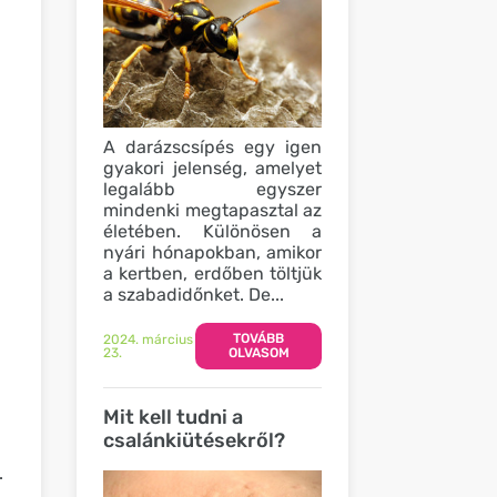
A darázscsípés egy igen
gyakori jelenség, amelyet
legalább egyszer
mindenki megtapasztal az
életében. Különösen a
nyári hónapokban, amikor
a kertben, erdőben töltjük
a szabadidőnket. De...
TOVÁBB
2024. március
23.
OLVASOM
Mit kell tudni a
csalánkiütésekről?
.