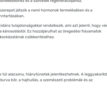
növekedéshez és a szövetek regenerációjához.
szerepet játszik a nemi hormonok termelésében és a
nntartásában.
idáns tulajdonságokkal rendelkezik, ami azt jelenti, hogy vé
a károsodástól. Ez hozzájárulhat az öregedési folyamatok
k kockázatának csökkentéséhez.
e túl alacsony, hiánytünetek jelentkezhetnek. A leggyakorib
 durva bőr, a hajhullás, a szemészeti problémák és az