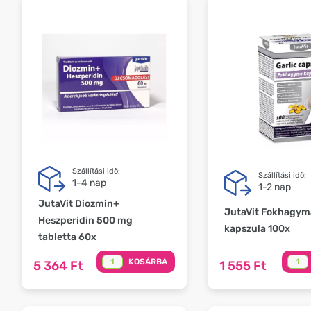
Szállítási idő:
Szállítási idő:
1-4 nap
1-2 nap
JutaVit Diozmin+
JutaVit Fokhagym
Heszperidin 500 mg
kapszula 100x
tabletta 60x
KOSÁRBA
5 364 Ft
1 555 Ft