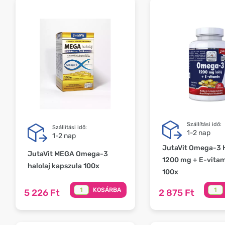
Szállítási idő:
Szállítási idő:
1-2 nap
1-2 nap
JutaVit Omega-3 H
JutaVit MEGA Omega-3
1200 mg + E-vitam
halolaj kapszula 100x
100x
KOSÁRBA
5 226 Ft
2 875 Ft