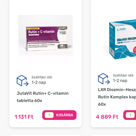
Szállítási idő:
Szállítási idő:
1-2 nap
1-2 nap
LXR Diozmin-Hesz
JutaVit Rutin+ C-vitamin
Rutin Komplex kap
tabletta 60x
60x
KOSÁRBA
1 131 Ft
4 889 Ft