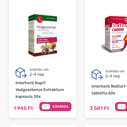
Szállítási idő:
Szállítási idő:
2-4 nap
2-4 nap
Interherb Napi1
Interherb ReStart
Vadgesztenye Extraktum
tabletta 60x
kapszula 30x
KOSÁRBA
1 945 Ft
3 581 Ft