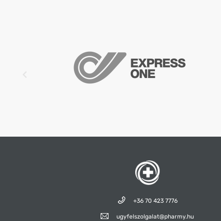
+36 70 423 7776
ugyfelszolgalat@pharmy.hu