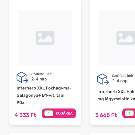
Szállítási idő:
Szállítási idő:
2-4 nap
2-4 nap
Interherb XXL Fokhagyma-
Interherb XXL Halo
Galagonya+ B1-vit. tabl.
mg lágyzselatin k
90x
KOSÁRBA
4 333 Ft
3 668 Ft