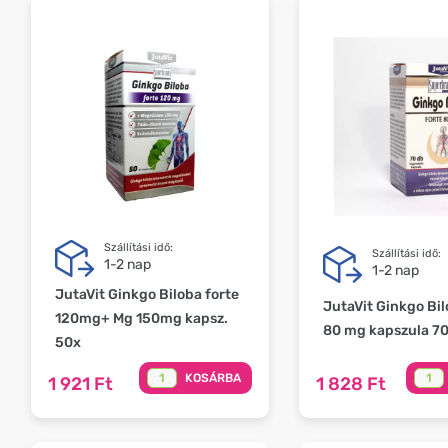
Szállítási idő:
Szállítási idő:
1-2 nap
1-2 nap
JutaVit Ginkgo Biloba forte
JutaVit Ginkgo Bil
120mg+ Mg 150mg kapsz.
80 mg kapszula 7
50x
KOSÁRBA
1 921 Ft
1 828 Ft