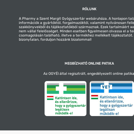
RÓLUNK
A Pharmy a Szent Margit Gyógyszertár webáruháza. A honlapon tal
információk a gyártóktól, forgalmazóktól, valamint nyilvánosan fell
szakkönyvekből és tájékoztatókból származnak. Ezek tartalmáért 
nem vállal felelősséget. Minden esetben figyelmesen olvassa el a t
csomagolásán található, illetve a termékhez mellékelt tájékoztatót
bizonytalan, forduljon hozzánk bizalommal!
MEGBÍZHATÓ ONLINE PATIKA
Az OGYÉI által regisztrált, engedélyezett online patika