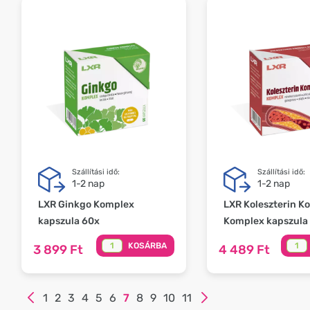
Szállítási idő:
Szállítási idő:
1-2 nap
1-2 nap
LXR Ginkgo Komplex
LXR Koleszterin Ko
kapszula 60x
Komplex kapszula
KOSÁRBA
3 899 Ft
4 489 Ft
1
2
3
4
5
6
7
8
9
10
11