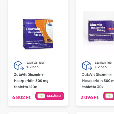
Szállítási idő:
Szállítási idő:
1-2 nap
1-2 nap
JutaVit Diozmin+
JutaVit Diozmin+
Heszperidin 500 mg
Heszperidin 500 
tabletta 120x
tabletta 30x
KOSÁRBA
6 802 Ft
2 096 Ft