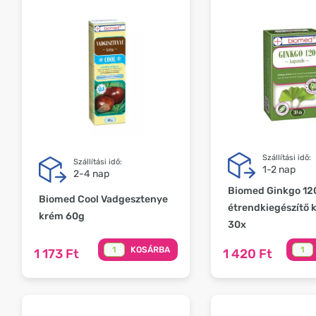
Szállítási idő:
Szállítási idő:
1-2 nap
2-4 nap
Biomed Ginkgo 12
Biomed Cool Vadgesztenye
étrendkiegészítő 
krém 60g
30x
KOSÁRBA
1 173 Ft
1 420 Ft