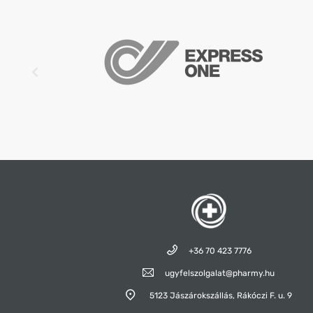
+36 70 423 7776
ugyfelszolgalat@pharmy.hu
5123 Jászárokszállás,
Rákóczi F. u. 9