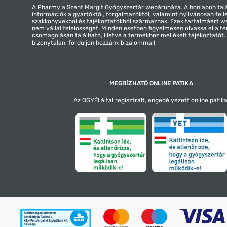
A Pharmy a Szent Margit Gyógyszertár webáruháza. A honlapon tal
információk a gyártóktól, forgalmazóktól, valamint nyilvánosan fell
szakkönyvekből és tájékoztatókból származnak. Ezek tartalmáért 
nem vállal felelősséget. Minden esetben figyelmesen olvassa el a t
csomagolásán található, illetve a termékhez mellékelt tájékoztatót
bizonytalan, forduljon hozzánk bizalommal!
MEGBÍZHATÓ ONLINE PATIKA
Az OGYÉI által regisztrált, engedélyezett online patika