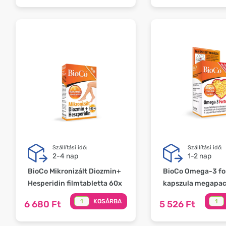
Szállítási idő:
Szállítási idő:
2-4 nap
1-2 nap
BioCo Mikronizált Diozmin+
BioCo Omega-3 fo
Hesperidin filmtabletta 60x
kapszula megapac
KOSÁRBA
6 680 Ft
5 526 Ft