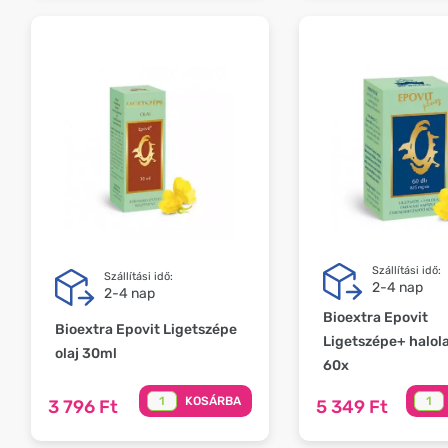
Szállítási idő:
Szállítási idő:
2-4 nap
2-4 nap
Bioextra Epovit
Bioextra Epovit Ligetszépe
Ligetszépe+ halola
olaj 30ml
60x
KOSÁRBA
3 796 Ft
5 349 Ft