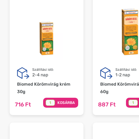
Szállítási idő:
Szállítási idő:
2-4 nap
1-2 nap
Biomed Körömvirág krém
Biomed Körömvirá
30g
60g
KOSÁRBA
716 Ft
887 Ft