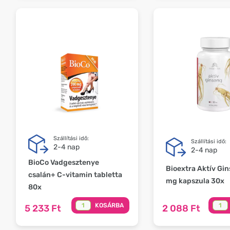
Szállítási idő:
Szállítási idő:
2-4 nap
2-4 nap
BioCo Vadgesztenye
Bioextra Aktív Gi
csalán+ C-vitamin tabletta
mg kapszula 30x
80x
KOSÁRBA
5 233 Ft
2 088 Ft