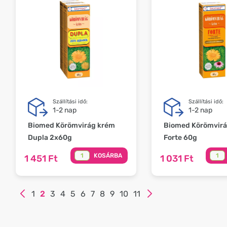
Szállítási idő:
Szállítási idő:
1-2 nap
1-2 nap
Biomed Körömvirág krém
Biomed Körömvirá
Dupla 2x60g
Forte 60g
KOSÁRBA
1 451 Ft
1 031 Ft
1
2
3
4
5
6
7
8
9
10
11