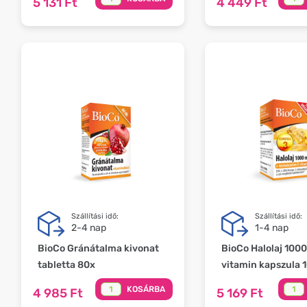
5 131 Ft
4 449 Ft
Szállítási idő:
Szállítási idő:
2-4 nap
1-4 nap
BioCo Gránátalma kivonat
BioCo Halolaj 100
tabletta 80x
vitamin kapszula 
KOSÁRBA
4 985 Ft
5 169 Ft