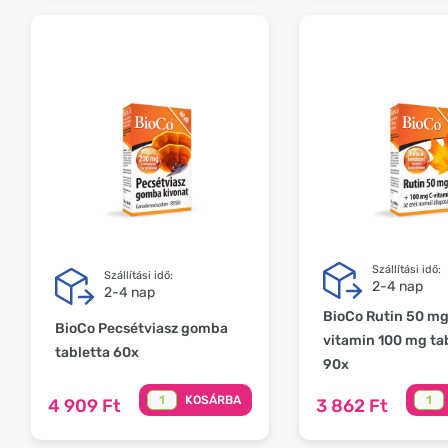
Szállítási idő:
Szállítási idő:
2-4 nap
2-4 nap
BioCo Rutin 50 mg
BioCo Pecsétviasz gomba
vitamin 100 mg ta
tabletta 60x
90x
KOSÁRBA
4 909 Ft
3 862 Ft