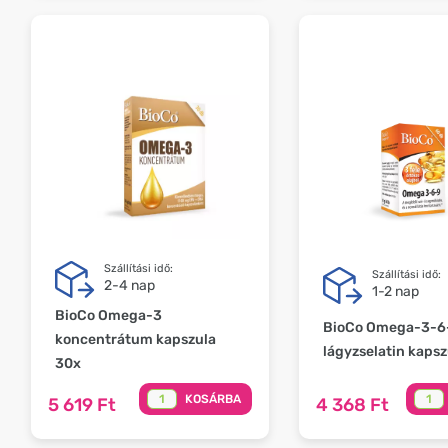
Szállítási idő:
Szállítási idő:
2-4 nap
1-2 nap
BioCo Omega-3
BioCo Omega-3-6
koncentrátum kapszula
lágyzselatin kapsz
30x
KOSÁRBA
5 619 Ft
4 368 Ft