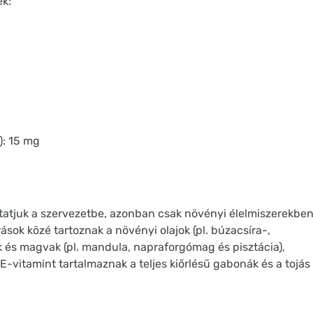
ek:
): 15 mg
ttatjuk a szervezetbe, azonban csak növényi élelmiszerekbe
ások közé tartoznak a növényi olajok (pl. búzacsíra-,
k és magvak (pl. mandula, napraforgómag és pisztácia),
E-vitamint tartalmaznak a teljes kiőrlésű gabonák és a tojás