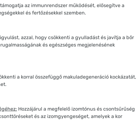
 támogatja az immunrendszer működését, elősegítve a
egségekkel és fertőzésekkel szemben.
gyulást, azzal, hogy csökkenti a gyulladást és javítja a bőr
bőr rugalmasságának és egészséges megjelenésének
kkenti a korral összefüggő makuladegeneráció kockázatát,
et.
ségéhez:
Hozzájárul a megfelelő izomtónus és csontsűrűség
csonttöréseket és az izomgyengeséget, amelyek a kor