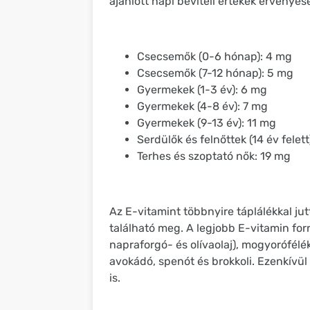
ajánlott napi beviteli értékek érvényes
Csecsemők (0-6 hónap): 4 mg
Csecsemők (7-12 hónap): 5 mg
Gyermekek (1-3 év): 6 mg
Gyermekek (4-8 év): 7 mg
Gyermekek (9-13 év): 11 mg
Serdülők és felnőttek (14 év felett
Terhes és szoptató nők: 19 mg
Az E-vitamint többnyire táplálékkal ju
található meg. A legjobb E-vitamin forr
napraforgó- és olívaolaj), mogyorófélé
avokádó, spenót és brokkoli. Ezenkívül 
is.