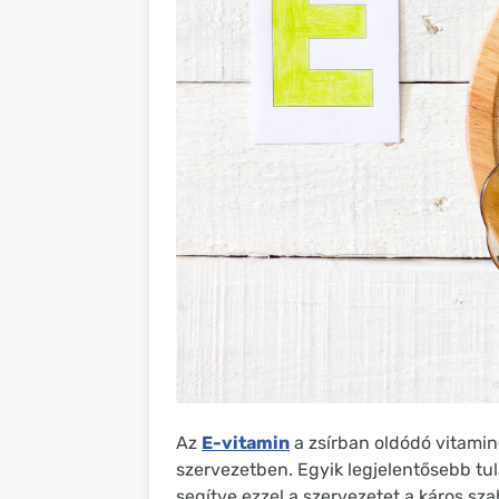
Az
E-vitamin
a zsírban oldódó vitamino
szervezetben. Egyik legjelentősebb tu
segítve ezzel a szervezetet a káros s