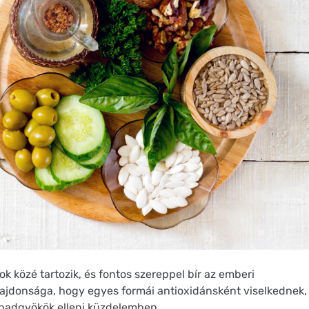
k közé tartozik, és fontos szereppel bír az emberi
lajdonsága, hogy egyes formái antioxidánsként viselkednek,
zabadgyökök elleni küzdelemben.