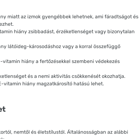
ny miatt az izmok gyengébbek lehetnek, ami fáradtságot és
ezhet.
tamin hiány zsibbadást, érzéketlenséget vagy bizonytalan
ány látóideg-károsodáshoz vagy a korral összefüggő
vitamin hiány a fertőzésekkel szembeni védekezés
ketlenséget és a nemi aktivitás csökkenését okozhatja.
E-vitamin hiány magzatkárosító hatású lehet.
et
rtól, nemtől és életstílustól. Általánosságban az alábbi