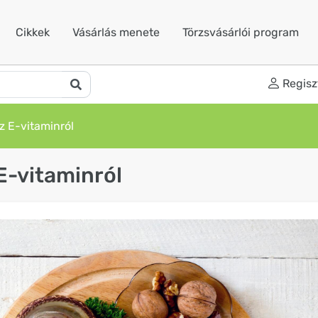
Cikkek
Vásárlás menete
Törzsvásárlói program
Regisz
z E-vitaminról
E-vitaminról