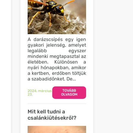
A darázscsípés egy igen
gyakori jelenség, amelyet
legalább egyszer
mindenki megtapasztal az
életében. Különösen a
nyári hónapokban, amikor
a kertben, erdőben töltjük
a szabadidőnket. De...
TOVÁBB
2024. március
23.
OLVASOM
Mit kell tudni a
csalánkiütésekről?