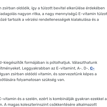
zsírban oldódik, így a túlzott bevitel elkerülése érdekében
úladagolás nagyon ritka, a nagy mennyiségű E-vitamin túlzot
özé tartozik a vérzési rendellenességek kialakulása és a
nd-kiegészítők formájában is pótolhatjuk. Választhatunk
tményeket. Leggyakrabban az E-vitamint, A-, D-,
C-
Ugyan zsírban oldódó vitamin, és szervezetünk képes a
y pótlására folyamatosan szükség van.
C-vitamin és a szelén, ezért is kombinálják gyakran ezekkel a
n. A magas koleszterinszint csökkentésére alkalmazott