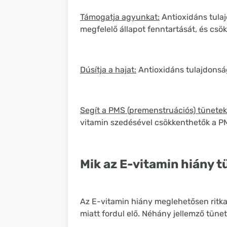
Támogatja agyunkat:
Antioxidáns tulaj
megfelelő állapot fenntartását, és csö
Dúsítja a hajat:
Antioxidáns tulajdonság
Segít a PMS (premenstruációs) tünetek
vitamin szedésével csökkenthetők a PM
Mik az E-vitamin hiány t
Az E-vitamin hiány meglehetősen ritka,
miatt fordul elő. Néhány jellemző tünet