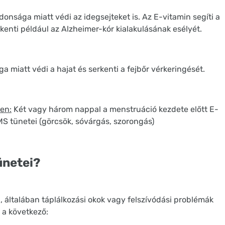
donsága miatt védi az idegsejteket is. Az E-vitamin segíti a
kkenti például az Alzheimer-kór kialakulásának esélyét.
a miatt védi a hajat és serkenti a fejbőr vérkeringését.
en:
Két vagy három nappal a menstruáció kezdete előtt E-
S tünetei (görcsök, sóvárgás, szorongás)
ünetei?
 általában táplálkozási okok vagy felszívódási problémák
 a következő: