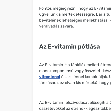
Fontos megjegyezni, hogy az E-vitamin 
ügyeljünk a mértékletességre. Bár a t
bevitelének lehetséges mellékhatásai k
véralvadás zavara.
Az E-vitamin pótlása
Az E-vitamin-t a táplálék mellett étre
monokomponensű vagy összetett készí
vitaminnal
és szelénnel kombinálják. 
tárolására, ez olyan kis mértékű, hog
Az E-vitamin felszívódását elősegíti a 
összetevőkkel az étrend-kiegészítőkbe