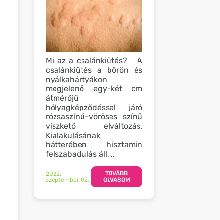
Mi az a csalánkiütés? A
csalánkiütés a bőrön és
nyálkahártyákon
megjelenő egy-két cm
átmérőjű
hólyagképződéssel járó
rózsaszínű-vöröses színű
viszkető elváltozás.
Kialakulásának
hátterében hisztamin
felszabadulás áll,...
TOVÁBB
2022.
szeptember 02.
OLVASOM