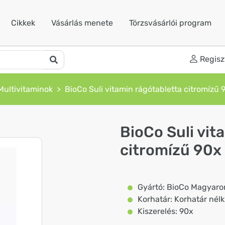
Cikkek
Vásárlás menete
Törzsvásárlói program
Regisz
Multivitaminok
BioCo Suli vitamin rágótabletta citromízű 
BioCo Suli vit
citromízű 90x
Gyártó: BioCo Magyaror
Korhatár: Korhatár nélk
Kiszerelés: 90x