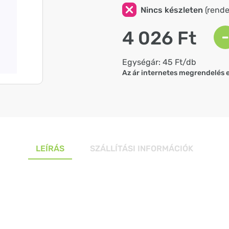
Nincs készleten
(rendel
4 026 Ft
-
Egységár: 45 Ft/db
Az ár internetes megrendelés 
LEÍRÁS
SZÁLLÍTÁSI INFORMÁCIÓK