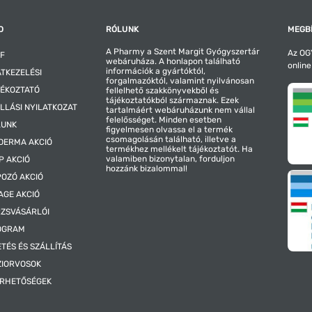
O
RÓLUNK
MEGBÍ
A Pharmy a Szent Margit Gyógyszertár
Az OGY
F
webáruháza. A honlapon található
online
információk a gyártóktól,
TKEZELÉSI
forgalmazóktól, valamint nyilvánosan
ÉKOZTATÓ
fellelhető szakkönyvekből és
tájékoztatókból származnak. Ezek
LLÁSI NYILATKOZAT
tartalmáért webáruházunk nem vállal
felelősséget. Minden esetben
LUNK
figyelmesen olvassa el a termék
csomagolásán található, illetve a
DERMA AKCIÓ
termékhez mellékelt tájékoztatót. Ha
valamiben bizonytalan, forduljon
P AKCIÓ
hozzánk bizalommal!
OZÓ AKCIÓ
AGE AKCIÓ
ZSVÁSÁRLÓI
OGRAM
ETÉS ÉS SZÁLLÍTÁS
ZIORVOSOK
ÉRHETŐSÉGEK