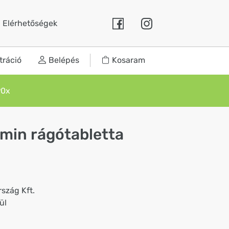
Elérhetőségek
tráció
Belépés
Kosaram
90x
amin rágótabletta
szág Kft.
ül