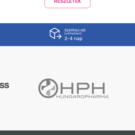
Szállítási idő
(várhatóan)
2-4 nap