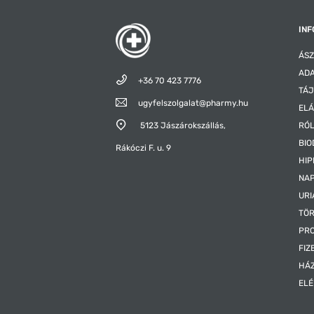
INF
ÁSZ
ADA
+36 70 423 7776
TÁJ
ugyfelszolgalat@pharmy.hu
ELÁ
5123 Jászárokszállás,
RÓ
BIO
Rákóczi F. u. 9
HIP
NAP
URI
TÖR
PR
FIZ
HÁ
EL