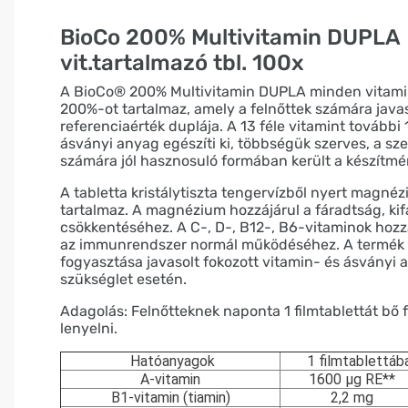
BioCo 200% Multivitamin DUPLA
vit.tartalmazó tbl. 100x
A BioCo® 200% Multivitamin DUPLA minden vitami
200%-ot tartalmaz, amely a felnőttek számára javas
referenciaérték duplája. A 13 féle vitamint további 
ásványi anyag egészíti ki, többségük szerves, a sz
számára jól hasznosuló formában került a készítm
A tabletta kristálytiszta tengervízből nyert magné
tartalmaz. A magnézium hozzájárul a fáradtság, ki
csökkentéséhez. A C-, D-, B12-, B6-vitaminok hozz
az immunrendszer normál működéséhez. A termék
fogyasztása javasolt fokozott vitamin- és ásványi 
szükséglet esetén.
Adagolás: Felnőtteknek naponta 1 filmtablettát bő 
lenyelni.
Hatóanyagok
1 filmtablettáb
A-vitamin
1600 μg RE**
B1-vitamin (tiamin)
2,2 mg