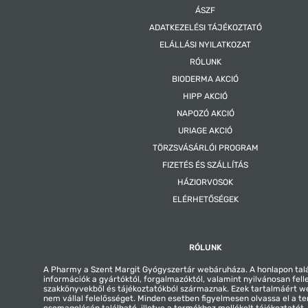
Figyelmeztetés: K-vitamin tartalma miatt a termék
ÁSZF
fogyasztása kumarin típusú véralvadásgátlót szed
ADATKEZELÉSI TÁJÉKOZTATÓ
egyéneknek nem javasolt. Az étrend-kiegészítő fo
ELÁLLÁSI NYILATKOZAT
nem helyettesíti a kiegyensúlyozott, változatos, v
étrendet és az egészséges életmódot. A készítmény
RÓLUNK
gyermekektől elzárva! A napi ajánlott mennyiséget 
BIODERMA AKCIÓ
túl! Ne szedje a készítményt, ha az összetevők bár
HIPP AKCIÓ
érzékeny vagy allergiás!
NAPOZÓ AKCIÓ
A „BioCo” bejegyzett cégnevet, és nem ökológiai ta
URIAGE AKCIÓ
jelent!
TÖRZSVÁSÁRLÓI PROGRAM
FIZETÉS ÉS SZÁLLÍTÁS
HÁZIORVOSOK
ELÉRHETŐSÉGEK
RÓLUNK
A Pharmy a Szent Margit Gyógyszertár webáruháza. A honlapon tal
információk a gyártóktól, forgalmazóktól, valamint nyilvánosan fell
szakkönyvekből és tájékoztatókból származnak. Ezek tartalmáért 
nem vállal felelősséget. Minden esetben figyelmesen olvassa el a t
csomagolásán található, illetve a termékhez mellékelt tájékoztatót