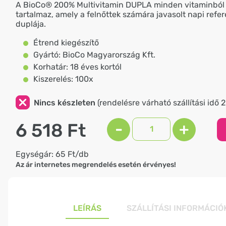
A BioCo® 200% Multivitamin DUPLA minden vitaminból
tartalmaz, amely a felnőttek számára javasolt napi refe
duplája.
Étrend kiegészítő
Gyártó: BioCo Magyarország Kft.
Korhatár: 18 éves kortól
Kiszerelés: 100x
Nincs készleten
(rendelésre várható szállítási idő 
6 518 Ft
-
+
Egységár: 65 Ft/db
Az ár internetes megrendelés esetén érvényes!
LEÍRÁS
SZÁLLÍTÁSI INFORMÁCIÓ