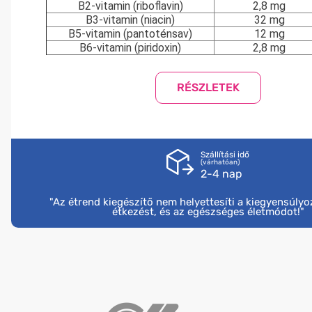
B2-vitamin (riboflavin)
2,8 mg
B3-vitamin (niacin)
32 mg
B5-vitamin (pantoténsav)
12 mg
B6-vitamin (piridoxin)
2,8 mg
B12-vitamin
5 μg
Folsav
400 μg
Biotin
100 μg
C-vitamin
160 mg
D3-vitamin
10 μg
E-vitamin
24 mg
K1-vitamin
150 μg
Szállítási idő
Kalcium
200 mg
(várhatóan)
Foszfor
155 mg
2-4 nap
Magnézium (tengervízből nyert)
100 mg
Vas (szerves formában)
7 mg
"Az étrend kiegészítő nem helyettesíti a kiegyensúly
étkezést, és az egészséges életmódot!"
Cink (szerves formában)
15 mg
Réz (szerves formában)
1 mg
Mangán
2 mg
Szelén (szerves formában)
55 μg
Króm (szerves formában)
40 μg
Jód
100 μg
*NRV%: Vitaminok és ásványi anyagok napi beviteli re
érték %-a (felnőttek esetében)