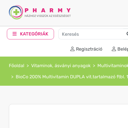
PHARMY
HÁZHOZ VISSZÜK AZ EGÉSZSÉGET
KATEGÓRIÁK
Regisztráció
Belé
Főoldal
Vitaminok, ásványi anyagok
Multivitamino
BioCo 200% Multivitamin DUPLA vit.tartalmazó ftbl. 