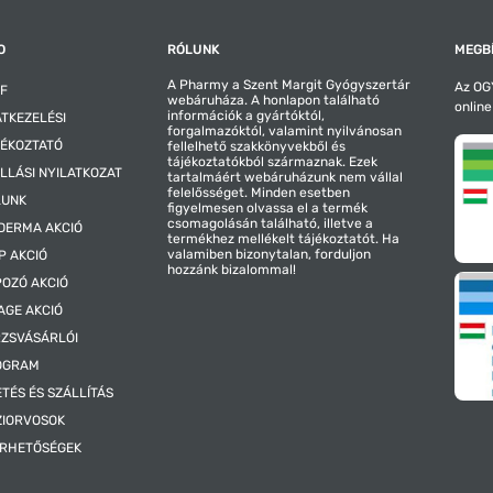
O
RÓLUNK
MEGBÍ
A Pharmy a Szent Margit Gyógyszertár
Az OGY
F
webáruháza. A honlapon található
online
információk a gyártóktól,
TKEZELÉSI
forgalmazóktól, valamint nyilvánosan
ÉKOZTATÓ
fellelhető szakkönyvekből és
tájékoztatókból származnak. Ezek
LLÁSI NYILATKOZAT
tartalmáért webáruházunk nem vállal
felelősséget. Minden esetben
LUNK
figyelmesen olvassa el a termék
csomagolásán található, illetve a
DERMA AKCIÓ
termékhez mellékelt tájékoztatót. Ha
valamiben bizonytalan, forduljon
P AKCIÓ
hozzánk bizalommal!
OZÓ AKCIÓ
AGE AKCIÓ
ZSVÁSÁRLÓI
OGRAM
ETÉS ÉS SZÁLLÍTÁS
ZIORVOSOK
ÉRHETŐSÉGEK