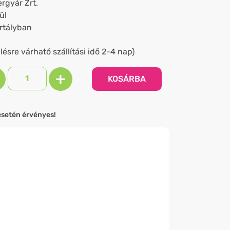
rgyár Zrt.
ül
artályban
ésre várható szállítási idő 2-4 nap)
+
KOSÁRBA
esetén érvényes!