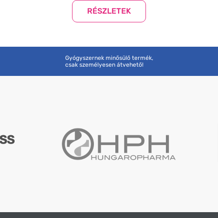
Gyógyszernek minősülő termék,
csak személyesen átvehető!