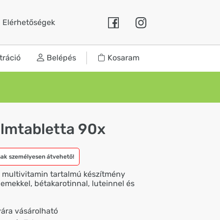
Elérhetőségek
tráció
Belépés
Kosaram
filmtabletta 90x
sak személyesen átvehető!
ta multivitamin tartalmú készítmény
mekkel, bétakarotinnal, luteinnel és
ára vásárolható