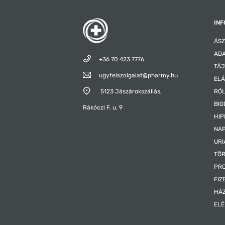
INF
ÁSZ
ADA
+36 70 423 7776
TÁJ
ugyfelszolgalat@pharmy.hu
ELÁ
5123 Jászárokszállás,
RÓ
BIO
Rákóczi F. u. 9
HIP
NAP
URI
TÖR
PR
FIZ
HÁ
EL