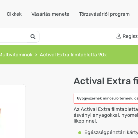
Cikkek
Vásárlás menete
Törzsvásárlói program
Regisz
Multivitaminok
Actival Extra filmtabletta 90x
Actival Extra 
Gyógyszernek minősülő termék, c
Az Actival Extra filmtablet
ásványi anyagokkal, nyomele
likopinnel.
Egészségpénztári kárty