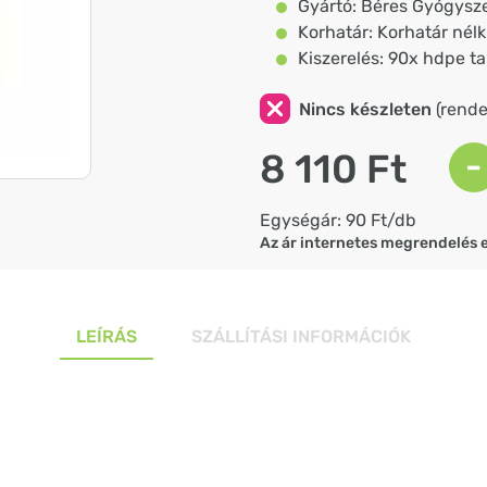
Gyártó: Béres Gyógysze
Korhatár: Korhatár nélk
Kiszerelés: 90x hdpe t
Nincs készleten
(rendel
8 110 Ft
-
Egységár: 90 Ft/db
Az ár internetes megrendelés 
LEÍRÁS
SZÁLLÍTÁSI INFORMÁCIÓK