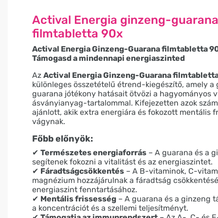
Actival Energia ginzeng-guaran
filmtabletta 90x
Actival Energia Ginzeng-Guarana filmtabletta 90
Támogasd a mindennapi energiaszinted
Az
Actival Energia Ginzeng-Guarana filmtablett
különleges összetételű étrend-kiegészítő, amely a
guarana jótékony hatásait ötvözi a hagyományos v
ásványianyag-tartalommal. Kifejezetten azok szá
ajánlott, akik extra energiára és fokozott mentális 
vágynak.
Főbb előnyök:
✔
Természetes energiaforrás
– A guarana és a g
segítenek fokozni a vitalitást és az energiaszintet.
✔
Fáradtságcsökkentés
– A B-vitaminok, C-vitam
magnézium hozzájárulnak a fáradtság csökkentésé
energiaszint fenntartásához.
✔
Mentális frissesség
– A guarana és a ginzeng 
a koncentrációt és a szellemi teljesítményt.
✔
Támogatja az immunrendszert
– Az A-, C- és E