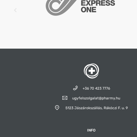
érzékeny személyek számára nem ajánlott (maxim
koffein/1 filmtabletta).
A javasolt napi adagnál nem szabad többet beszed
Gyermekek elől gondosan elzárandó.
Az étrend kiegészítő nem helyettesíti a kiegyensúly
vegyes étrendet és az egészséges életmódot.
Kumarin típusú véralvadásgátlót szedő betegek a 
szedése előtt kérjék ki orvosuk véleményét.
A termék tartályát jól lezárva kell tartani.
+36 70 423 7776
ugyfelszolgalat@pharmy.hu
5123 Jászárokszállás,
Rákóczi F. u. 9
INFO