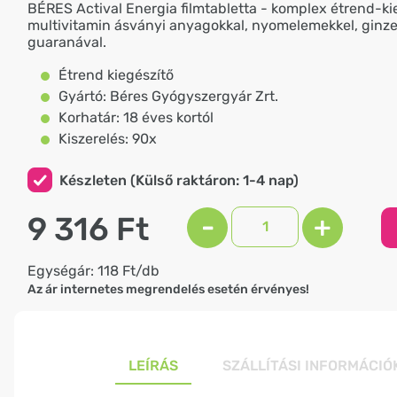
BÉRES Actival Energia filmtabletta - komplex étrend-ki
multivitamin ásványi anyagokkal, nyomelemekkel, ginz
guaranával.
Étrend kiegészítő
Gyártó: Béres Gyógyszergyár Zrt.
Korhatár: 18 éves kortól
Kiszerelés: 90x
Készleten (Külső raktáron: 1-4 nap)
9 316 Ft
-
+
Egységár: 118 Ft/db
Az ár internetes megrendelés esetén érvényes!
LEÍRÁS
SZÁLLÍTÁSI INFORMÁCIÓ