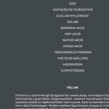
ÁSZF
ADATKEZELÉSI TÁJÉKOZTATÓ
ELÁLLÁSI NYILATKOZAT
RÓLUNK
BIODERMA AKCIÓ
HIPP AKCIÓ
NAPOZÓ AKCIÓ
URIAGE AKCIÓ
TÖRZSVÁSÁRLÓI PROGRAM
FIZETÉS ÉS SZÁLLÍTÁS
HÁZIORVOSOK
ELÉRHETŐSÉGEK
RÓLUNK
A Pharmy a Szent Margit Gyógyszertár webáruháza. A honlapon tal
információk a gyártóktól, forgalmazóktól, valamint nyilvánosan fell
szakkönyvekből és tájékoztatókból származnak. Ezek tartalmáért 
nem vállal felelősséget. Minden esetben figyelmesen olvassa el a t
csomagolásán található, illetve a termékhez mellékelt tájékoztatót