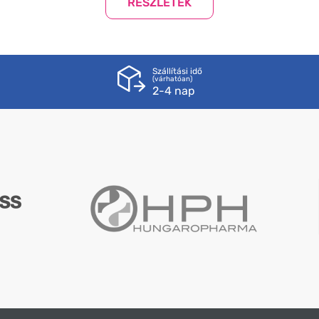
Szállítási idő
(várhatóan)
2-4 nap