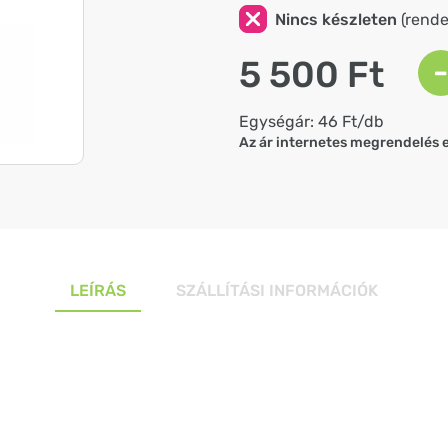
Nincs készleten
(rendel
5 500 Ft
-
Egységár: 46 Ft/db
Az ár internetes megrendelés 
LEÍRÁS
SZÁLLÍTÁSI INFORMÁCIÓK