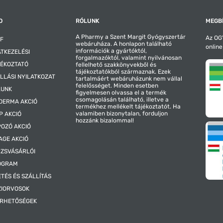
O
RÓLUNK
MEGBÍ
A Pharmy a Szent Margit Gyógyszertár
Az OGY
F
webáruháza. A honlapon található
online
információk a gyártóktól,
TKEZELÉSI
forgalmazóktól, valamint nyilvánosan
ÉKOZTATÓ
fellelhető szakkönyvekből és
tájékoztatókból származnak. Ezek
LLÁSI NYILATKOZAT
tartalmáért webáruházunk nem vállal
felelősséget. Minden esetben
LUNK
figyelmesen olvassa el a termék
csomagolásán található, illetve a
DERMA AKCIÓ
termékhez mellékelt tájékoztatót. Ha
valamiben bizonytalan, forduljon
P AKCIÓ
hozzánk bizalommal!
OZÓ AKCIÓ
AGE AKCIÓ
ZSVÁSÁRLÓI
OGRAM
ETÉS ÉS SZÁLLÍTÁS
ZIORVOSOK
ÉRHETŐSÉGEK