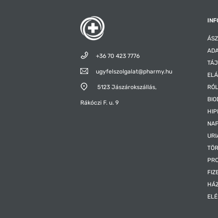
INF
ÁSZ
ADA
+36 70 423 7776
TÁJ
ugyfelszolgalat@pharmy.hu
ELÁ
5123 Jászárokszállás,
RÓ
BIO
Rákóczi F. u. 9
HIP
NAP
URI
TÖR
PR
FIZ
HÁ
EL