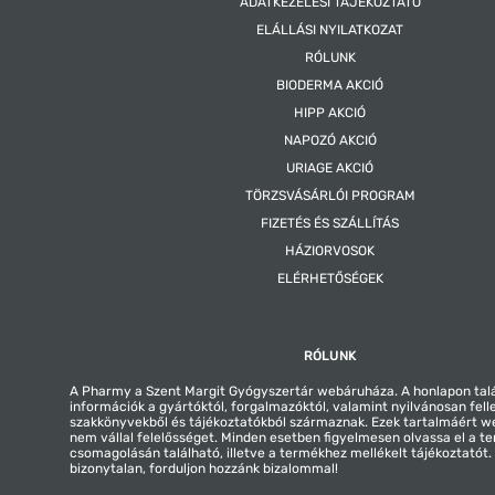
ADATKEZELÉSI TÁJÉKOZTATÓ
ELÁLLÁSI NYILATKOZAT
RÓLUNK
BIODERMA AKCIÓ
HIPP AKCIÓ
NAPOZÓ AKCIÓ
URIAGE AKCIÓ
TÖRZSVÁSÁRLÓI PROGRAM
FIZETÉS ÉS SZÁLLÍTÁS
HÁZIORVOSOK
ELÉRHETŐSÉGEK
RÓLUNK
A Pharmy a Szent Margit Gyógyszertár webáruháza. A honlapon tal
információk a gyártóktól, forgalmazóktól, valamint nyilvánosan fell
szakkönyvekből és tájékoztatókból származnak. Ezek tartalmáért 
nem vállal felelősséget. Minden esetben figyelmesen olvassa el a t
csomagolásán található, illetve a termékhez mellékelt tájékoztatót
bizonytalan, forduljon hozzánk bizalommal!