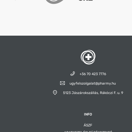
·
A BioCo Magyarország Kft. ISO 22000:2005 szab
Gyártási Gyakorlat (GMP) irányelvek szerint
tanúsított élelmiszerbiztonsági rendszert működtet
·
Gyártja és forgalmazza: BioCo Magyarország Kft.
+36 70 423 7776
ugyfelszolgalat@pharmy.hu
5123 Jászárokszállás,
Rákóczi F. u. 9
INFO
ÁSZF