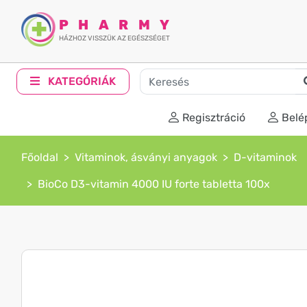
PHARMY
HÁZHOZ VISSZÜK AZ EGÉSZSÉGET
KATEGÓRIÁK
Regisztráció
Belé
Főoldal
Vitaminok, ásványi anyagok
D-vitaminok
BioCo D3-vitamin 4000 IU forte tabletta 100x