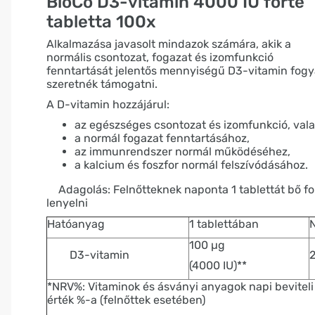
BioCo D3-vitamin 4000 IU forte
tabletta 100x
Alkalmazása javasolt mindazok számára, akik a
normális csontozat, fogazat és izomfunkció
fenntartását jelentős mennyiségű D3-vitamin fogy
szeretnék támogatni.
A D-vitamin hozzájárul:
az egészséges csontozat és izomfunkció, val
a normál fogazat fenntartásához,
az immunrendszer normál működéséhez,
a kalcium és foszfor normál felszívódásához.
·
Adagolás: Felnőtteknek naponta 1 tablettát bő f
lenyelni
Hatóanyag
1 tablettában
100 µg
D3-vitamin
(4000 IU)**
*NRV%: Vitaminok és ásványi anyagok napi beviteli
érték %-a (felnőttek esetében)