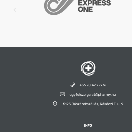
Tápérték 1 filmtablettában: energiatartalom 25 kJ (6
0 g (ebből telített zsírsav 0 g), szénhidrát 0 g (ebből
rost 0,55 g, fehérje 0 g, só 0 g.
+36 70 423 7776
ugyfelszolgalat@pharmy.hu
5123 Jászárokszállás,
Rákóczi F. u. 9
INFO