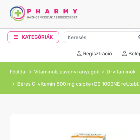
PHARMY
HÁZHOZ VISSZÜK AZ EGÉSZSÉGET
KATEGÓRIÁK
Regisztráció
Belé
Főoldal
Vitaminok, ásványi anyagok
D-vitaminok
Béres C-vitamin 500 mg csipke+D3 1000NE ret.tabl.