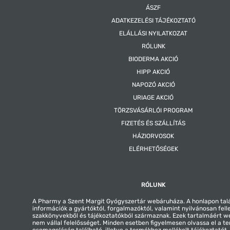
ÁSZF
ADATKEZELÉSI TÁJÉKOZTATÓ
ELÁLLÁSI NYILATKOZAT
RÓLUNK
BIODERMA AKCIÓ
HIPP AKCIÓ
NAPOZÓ AKCIÓ
URIAGE AKCIÓ
TÖRZSVÁSÁRLÓI PROGRAM
FIZETÉS ÉS SZÁLLÍTÁS
HÁZIORVOSOK
ELÉRHETŐSÉGEK
RÓLUNK
A Pharmy a Szent Margit Gyógyszertár webáruháza. A honlapon tal
információk a gyártóktól, forgalmazóktól, valamint nyilvánosan fell
szakkönyvekből és tájékoztatókból származnak. Ezek tartalmáért 
nem vállal felelősséget. Minden esetben figyelmesen olvassa el a t
csomagolásán található, illetve a termékhez mellékelt tájékoztatót