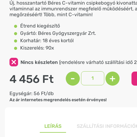
Új, hosszantartó Béres C-vitamin csipkebogyó kivonatta
vitaminnal az immunrendszer megfelelő működéséért, 
megőrzéséért! Több, mint C-vitamin!
Étrend kiegészítő
Gyártó: Béres Gyógyszergyár Zrt.
Korhatár: 18 éves kortól
Kiszerelés: 90x
Nincs készleten
(rendelésre várható szállítási idő 
4 456 Ft
-
+
Egységár: 56 Ft/db
Az ár internetes megrendelés esetén érvényes!
LEÍRÁS
SZÁLLÍTÁSI INFORMÁCIÓ