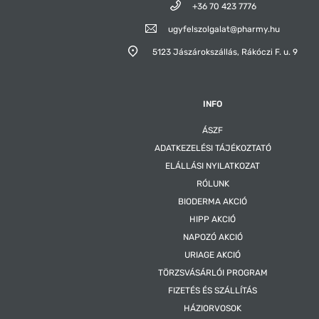
+36 70 423 7776
ugyfelszolgalat@pharmy.hu
5123 Jászárokszállás,
Rákóczi F. u. 9
INFO
ÁSZF
ADATKEZELÉSI TÁJÉKOZTATÓ
ELÁLLÁSI NYILATKOZAT
RÓLUNK
BIODERMA AKCIÓ
HIPP AKCIÓ
NAPOZÓ AKCIÓ
URIAGE AKCIÓ
TÖRZSVÁSÁRLÓI PROGRAM
FIZETÉS ÉS SZÁLLÍTÁS
HÁZIORVOSOK