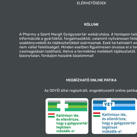
ELÉRHETŐSÉGEK
RÓLUNK
A Pharmy a Szent Margit Gyógyszertár webáruháza. A honlapon tal
információk a gyártóktól, forgalmazóktól, valamint nyilvánosan fell
szakkönyvekből és tájékoztatókból származnak. Ezek tartalmáért 
nem vállal felelősséget. Minden esetben figyelmesen olvassa el a t
csomagolásán található, illetve a termékhez mellékelt tájékoztatót
bizonytalan, forduljon hozzánk bizalommal!
MEGBÍZHATÓ ONLINE PATIKA
Az OGYÉI által regisztrált, engedélyezett online patika