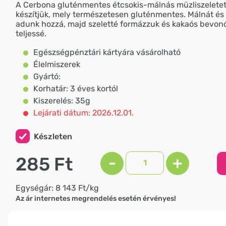
A Cerbona gluténmentes étcsokis-málnás müzliszeletet
készítjük, mely természetesen gluténmentes. Málnát és
adunk hozzá, majd szeletté formázzuk és kakaós bevon
teljessé.
Egészségpénztári kártyára vásárolható
Élelmiszerek
Gyártó:
Korhatár: 3 éves kortól
Kiszerelés: 35g
Lejárati dátum: 2026.12.01.
Készleten
285 Ft
-
+
Egységár: 8 143 Ft/kg
Az ár internetes megrendelés esetén érvényes!