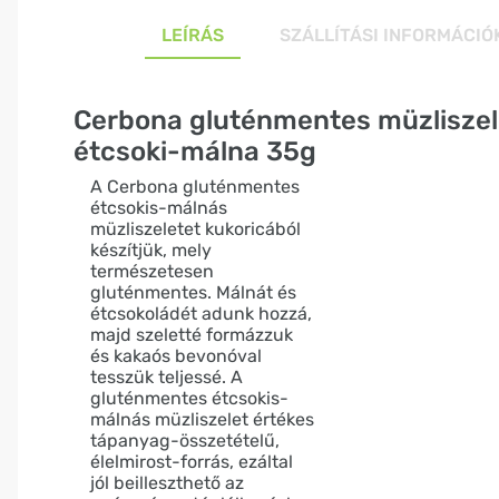
LEÍRÁS
SZÁLLÍTÁSI INFORMÁCIÓ
Cerbona gluténmentes müzliszel
étcsoki-málna 35g
A Cerbona gluténmentes
étcsokis-málnás
müzliszeletet kukoricából
készítjük, mely
természetesen
gluténmentes. Málnát és
étcsokoládét adunk hozzá,
majd szeletté formázzuk
és kakaós bevonóval
tesszük teljessé. A
gluténmentes étcsokis-
málnás müzliszelet értékes
tápanyag-összetételű,
élelmirost-forrás, ezáltal
jól beilleszthető az