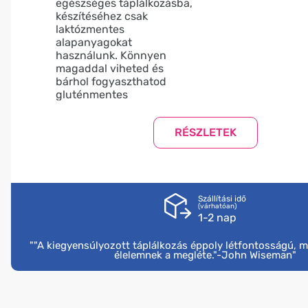
egészséges táplálkozásba,
készítéséhez csak
laktózmentes
alapanyagokat
használunk. Könnyen
magaddal viheted és
bárhol fogyaszthatod
gluténmentes
müzliszeleteinket. Kóstold
meg a többi ízt is!
Összetevők:
extrudált gabonapehely
(kukoricadara, cukor,
kakaópor), kakaós
bevonómassza 22% [cukor,
Szállítási idő
(várhatóan)
növényi zsír (pálma mag,
1-2 nap
pálma), zsírszegény
kakaópor 15%,
""A kiegyensúlyozott táplálkozás éppoly létfontosságú, 
emulgeálószerek: lecitinek
élelemnek a megléte."-John Wiseman"
és szorbitan-trisztearát;
aroma], glükóz-
fruktózszörp,
földimogyoró, növényi zsír