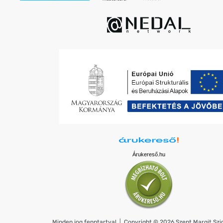
Árukereső.hu
Minden jog fenntartva! │ Copyright © 2026 Szent Margit Szig