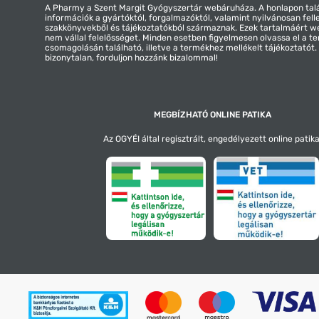
A Pharmy a Szent Margit Gyógyszertár webáruháza. A honlapon tal
információk a gyártóktól, forgalmazóktól, valamint nyilvánosan fell
szakkönyvekből és tájékoztatókból származnak. Ezek tartalmáért 
nem vállal felelősséget. Minden esetben figyelmesen olvassa el a t
csomagolásán található, illetve a termékhez mellékelt tájékoztatót
bizonytalan, forduljon hozzánk bizalommal!
MEGBÍZHATÓ ONLINE PATIKA
Az OGYÉI által regisztrált, engedélyezett online patika