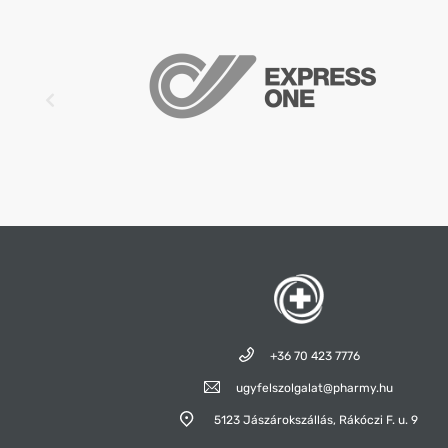
(pálma), cukor,
glükózszirup,
maltodextrin, csokoládé
1,8% (kakaómassza, cukor,
zsírszegény kakaópor,
emulgeálószer:
szójalecitin; aroma),
zsírszegény kakaópor,
fagyasztva szárított málna
darabok 1,2%,
nedvesítőszer: szorbit;
színezék: karamell; aroma,
emulgeálószer:
szójalecitin; savanyúságot
szabályozó anyag:
almasav. Dióféléket,
szezámmagot és
tejfehérjét tartalmazhat!
+36 70 423 7776
ugyfelszolgalat@pharmy.hu
5123 Jászárokszállás,
Rákóczi F. u. 9