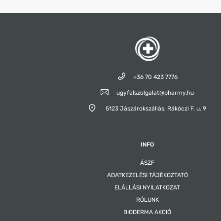
+36 70 423 7776
ugyfelszolgalat@pharmy.hu
5123 Jászárokszállás,
Rákóczi F. u. 9
INFO
ÁSZF
ADATKEZELÉSI TÁJÉKOZTATÓ
ELÁLLÁSI NYILATKOZAT
RÓLUNK
BIODERMA AKCIÓ