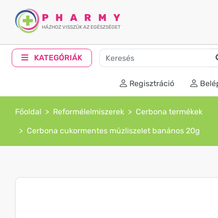
PHARMY
HÁZHOZ VISSZÜK AZ EGÉSZSÉGET
KATEGÓRIÁK
Regisztráció
Belé
Főoldal
Reformélelmiszerek
Cerbona termékek
Cerbona cukormentes müzliszelet banános 20g