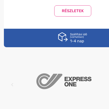
Szállítási idő
(várhatóan)
1-4 nap