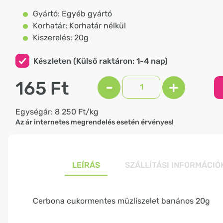
Gyártó: Egyéb gyártó
Korhatár: Korhatár nélkül
Kiszerelés: 20g
Készleten (Külső raktáron: 1-4 nap)
165 Ft
-
+
Egységár: 8 250 Ft/kg
Az ár internetes megrendelés esetén érvényes!
LEÍRÁS
SZÁLLÍTÁSI INFORMÁCIÓ
Cerbona cukormentes müzliszelet banános 20g