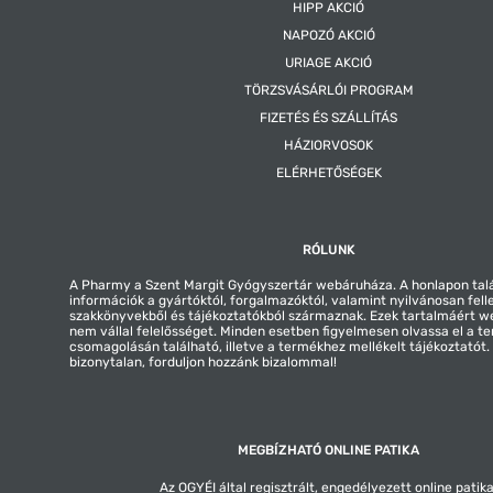
HIPP AKCIÓ
NAPOZÓ AKCIÓ
URIAGE AKCIÓ
TÖRZSVÁSÁRLÓI PROGRAM
FIZETÉS ÉS SZÁLLÍTÁS
HÁZIORVOSOK
ELÉRHETŐSÉGEK
RÓLUNK
A Pharmy a Szent Margit Gyógyszertár webáruháza. A honlapon tal
információk a gyártóktól, forgalmazóktól, valamint nyilvánosan fell
szakkönyvekből és tájékoztatókból származnak. Ezek tartalmáért 
nem vállal felelősséget. Minden esetben figyelmesen olvassa el a t
csomagolásán található, illetve a termékhez mellékelt tájékoztatót
bizonytalan, forduljon hozzánk bizalommal!
MEGBÍZHATÓ ONLINE PATIKA
Az OGYÉI által regisztrált, engedélyezett online patika