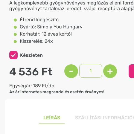
A legkomplexebb gyógynövényes megfázás elleni forró i
gyógynövényt tartalmaz. eredeti svájci receptúra alapj
Étrend kiegészítő
Gyártó: Simply You Hungary
Korhatár: 12 éves kortól
Kiszerelés: 24x
Készleten
4 536 Ft
-
+
Egységár: 189 Ft/db
Az ár internetes megrendelés esetén érvényes!
LEÍRÁS
SZÁLLÍTÁSI INFORMÁCIÓ