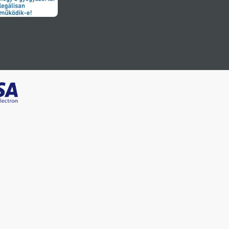
szélyes betegség kialakulását
t szedő gyermekek esetén.
és akkor lehet alkalmazni, ha
ja abba a kezelést és azonnal
dő.
edett, valamint szedni
amelyikében részesül:
rák és a bőr elváltozásával járó