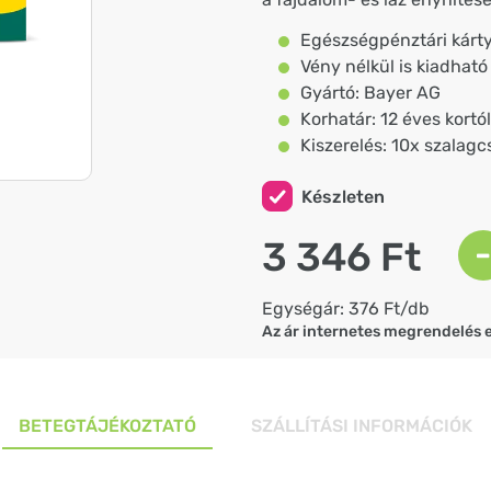
Egészségpénztári kárty
Vény nélkül is kiadhat
Gyártó: Bayer AG
Korhatár: 12 éves kortól
Kiszerelés: 10x szala
Készleten
3 346 Ft
-
Egységár: 376 Ft/db
Az ár internetes megrendelés 
BETEGTÁJÉKOZTATÓ
SZÁLLÍTÁSI INFORMÁCIÓK