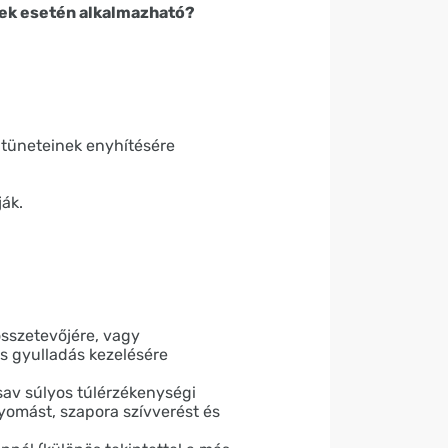
ek esetén alkalmazható?
, tüneteinek enyhítésére
ják.
összetevőjére, vagy
s gyulladás kezelésére
lsav súlyos túlérzékenységi
nyomást, szapora szívverést és