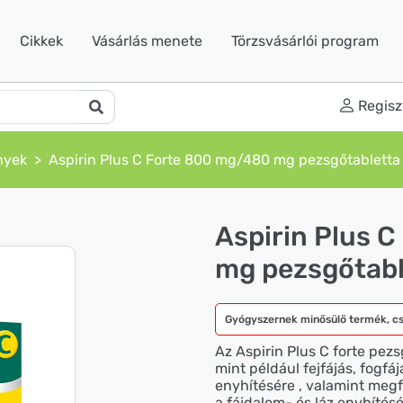
Cikkek
Vásárlás menete
Törzsvásárlói program
Regisz
nyek
Aspirin Plus C Forte 800 mg/480 mg pezsgőtabletta
Aspirin Plus 
mg pezsgőtabl
Gyógyszernek minősülő termék, c
Az Aspirin Plus C forte pez
mint például fejfájás, fogfá
enyhítésére , valamint meg
a fájdalom- és láz enyhítés