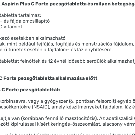
 Aspirin Plus C Forte
pezsgőtabletta és milyen betegség
tabletta tartalmaz:
z- és fájdalomcsillapító
C vitamint
tkező esetekben alkalmazható:
k, mint például fejfájás, fogfájás és menstruációs fájdalom
rű tünetek esetén a fájdalom- és láz enyhítésére.
tablettát felnőttek és 12 évnél idősebb serdülők alkalmazhat
 C Forte
pezsgőtabletta alkalmazása előtt
s C Forte pezsgőtablettát:
szkorbinsavra, vagy a gyógyszer (6. pontban felsorolt) egyéb 
csökkentőkre (NSAID), amely készítményeket fájdalom, láz é
sejtje van (korábban fennálló masztocitózis). Az acetilszalici
között kipirulással kísért keringés-összeomlást, alacsony vér