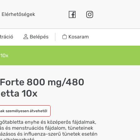
Elérhetőségek
tráció
Belépés
Kosaram
 10x
C Forte 800 mg/480
etta 10x
sak személyesen átvehető!
sgőtabletta enyhe és középerős fájdalmak,
jás és menstruációs fájdalom, tüneteinek
fázásos és influenza-szerű tünetek esetén
ér alkalmazható.