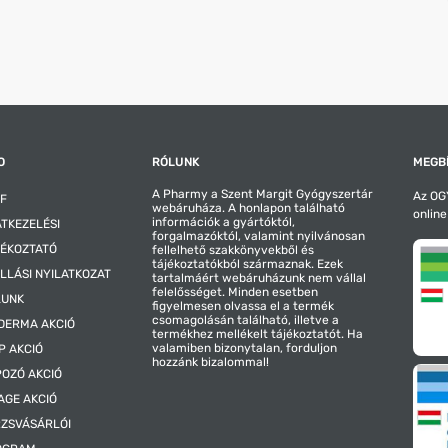
i vagy vérzéses esemény.
ovább ronthatja a vesefunkciót, egészen az akut veseelégtele
Forte pezsgőtablettát, amennyiben súlyos vese-, vagy kezel
orte pezsgőtablettát, ha súlyos májkárosodásban szenved!
e van (a menstruációs vér mennyisége és a menstruáció id
őtt áll.
 vérzékenységi kockázatot okoz, amely még nagyon alacsony d
O
RÓLUNK
MEGBÍ
Műtéti beavatkozás előtt beszéljen kezelőorvosával, sebészor
A Pharmy a Szent Margit Gyógyszertár
Az OGY
a beavatkozás kisebb (pl. foghúzás).
F
webáruháza. A honlapon található
online
 a húgysav kiválasztását. Ez köszvényes rohamot válthat ki, 
információk a gyártóktól,
TKEZELÉSI
forgalmazóktól, valamint nyilvánosan
ÉKOZTATÓ
fellelhető szakkönyvekből és
genáz (G6PD) hiányban szenved: ez egy, a vörösvértesteket é
tájékoztatókból származnak. Ezek
savat orvosi felügyelet mellett kell alkalmazni!
LLÁSI NYILATKOZAT
tartalmáért webáruházunk nem vállal
ást detektáltak vizeletében (hiperoxalúriában szenved), hajl
felelősséget. Minden esetben
LUNK
figyelmesen olvassa el a termék
 visszatérő vesekövei vannak
csomagolásán található, illetve a
DERMA AKCIÓ
vasfelhasználás zavara esetén (talasszémia, hemokromatózis
termékhez mellékelt tájékoztatót. Ha
valamiben bizonytalan, forduljon
P AKCIÓ
hozzánk bizalommal!
, ha a 2. pont 3. bekezdése "Ne alkalmazza az Aspirin Plus C
OZÓ AKCIÓ
icilsav a tüdő hörgőinek görcsét és asztmás rohamot, vagy 
AGE AKCIÓ
aktorok a következők:
ZSVÁSÁRLÓI