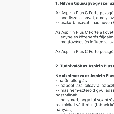
1. Milyen típusú gyógyszer az
Az Aspirin Plus C Forte pezsgő
-- acetilszalicilsavat, amely lá
-- aszkorbinsavat, más néven 
Az Aspirin Plus C Forte a köve
-- enyhe és középerős fájdalma
-- megfázásos és influenza-sze
Az Aspirin Plus C Forte pezsgő
2. Tudnivalók az Aspirin Plus
Ne alkalmazza az Aspirin Plu
- ha Ön allergiás
-- az acetilszalicilsavra, az a
-- más nem-szteroid gyulladás
használnak.
-- ha ismert, hogy túl sok hízó
reakciókat válthat ki (többek 
hányást).