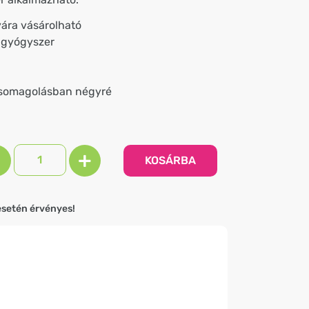
ára vásárolható
ó gyógyszer
gcsomagolásban négyré
+
KOSÁRBA
esetén érvényes!