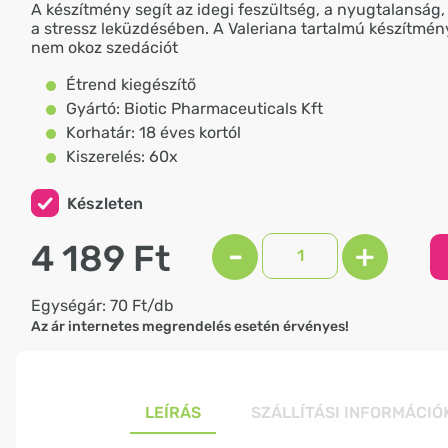
A készítmény segít az idegi feszültség, a nyugtalanság,
a stressz leküzdésében. A Valeriana tartalmú készítmé
nem okoz szedációt
Étrend kiegészítő
Gyártó: Biotic Pharmaceuticals Kft
Korhatár: 18 éves kortól
Kiszerelés: 60x
Készleten
4 189 Ft
-
+
Egységár: 70 Ft/db
Az ár internetes megrendelés esetén érvényes!
LEÍRÁS
SZÁLLÍTÁSI INFORMÁCIÓ