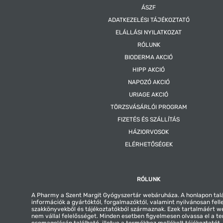
ÁSZF
ADATKEZELÉSI TÁJÉKOZTATÓ
ELÁLLÁSI NYILATKOZAT
RÓLUNK
BIODERMA AKCIÓ
HIPP AKCIÓ
NAPOZÓ AKCIÓ
URIAGE AKCIÓ
TÖRZSVÁSÁRLÓI PROGRAM
FIZETÉS ÉS SZÁLLÍTÁS
HÁZIORVOSOK
ELÉRHETŐSÉGEK
RÓLUNK
A Pharmy a Szent Margit Gyógyszertár webáruháza. A honlapon tal
információk a gyártóktól, forgalmazóktól, valamint nyilvánosan fell
szakkönyvekből és tájékoztatókból származnak. Ezek tartalmáért 
nem vállal felelősséget. Minden esetben figyelmesen olvassa el a t
csomagolásán található, illetve a termékhez mellékelt tájékoztatót