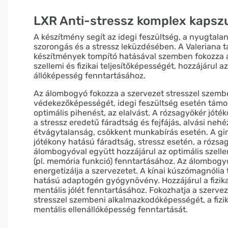
LXR Anti-stressz komplex kapsz
A készítmény segít az idegi feszültség, a nyugtala
szorongás és a stressz leküzdésében. A Valeriana 
készítmények tompító hatásával szemben fokozza 
szellemi és fizikai teljesítőképességét, hozzájárul a
állóképesség fenntartásához.
Az álombogyó fokozza a szervezet stresszel szemb
védekezőképességét, idegi feszültség esetén támo
optimális pihenést, az elalvást. A rózsagyökér jóté
a stressz eredetű fáradtság és fejfájás, alvási neh
étvágytalanság, csökkent munkabírás esetén. A g
jótékony hatású fáradtság, stressz esetén, a rózsa
álombogyóval együtt hozzájárul az optimális szellem
(pl. memória funkció) fenntartásához. Az álombogy
energetizálja a szervezetet. A kínai kúszómagnólia 
hatású adaptogén gyógynövény. Hozzájárul a fizika
mentális jólét fenntartásához. Fokozhatja a szerve
stresszel szembeni alkalmazkodóképességét, a fizik
mentális ellenállóképesség fenntartását.