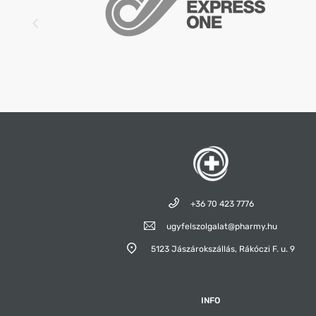
+36 70 423 7776
ugyfelszolgalat@pharmy.hu
5123 Jászárokszállás,
Rákóczi F. u. 9
INFO