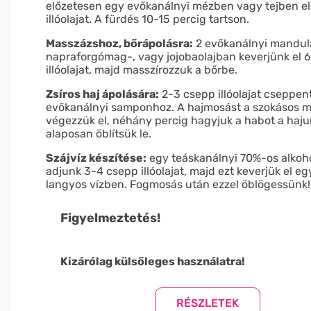
előzetesen egy evőkanálnyi mézben vagy tejben el
illóolajat. A fürdés 10-15 percig tartson.
Masszázshoz, bőrápolásra:
2 evőkanálnyi mandul
napraforgómag-, vagy jojobaolajban keverjünk el 
illóolajat, majd masszírozzuk a bőrbe.
Zsíros haj ápolására:
2-3 csepp illóolajat cseppe
evőkanálnyi samponhoz. A hajmosást a szokásos 
végezzük el, néhány percig hagyjuk a habot a haj
alaposan öblítsük le.
Szájvíz készítése:
egy teáskanálnyi 70%-os alkoh
adjunk 3-4 csepp illóolajat, majd ezt keverjük el e
langyos vízben. Fogmosás után ezzel öblögessünk!
Figyelmeztetés!
Kizárólag külsőleges használatra!
Gyermekektől elzárva tartandó!