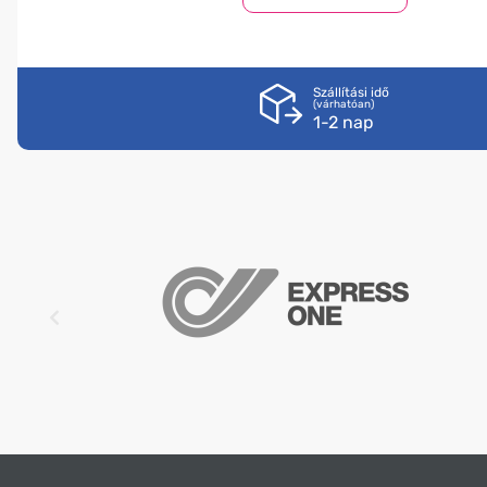
Bőrön hígítatlanul ne használja!
Szállítási idő
(várhatóan)
Fénytől védve, 25 °C alatt, zárt kupakkal táro
1-2 nap
Előfordulhat bőrirritáció, vagy allergiás reakció, 
használat előtt mindig végezzen bőrpróbát.
Citrom illóolaj összetevők
Citrus medica limonum oil, Limonene *
*-gal jelöltük az allergén komponenseket
A közzététel időpontjában érvényes összetevő lista
Pontos információért mindig ellenőrizd a termék
csomagolását!
Tárolása:
fénytől védve, 25 °C alatt, zárt kupakkal