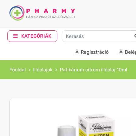
PHARMY
HÁZHOZ VISSZÜK AZ EGÉSZSÉGET
KATEGÓRIÁK
Regisztráció
Belé
Főoldal
Illóolajok
Patikárium citrom illóolaj 10ml