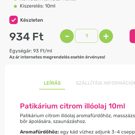
Kiszerelés: 10ml
Készleten
934 Ft
-
+
Egységár: 93 Ft/ml
Az ár internetes megrendelés esetén érvényes!
LEÍRÁS
SZÁLLÍTÁSI INFORMÁCIÓ
Patikárium citrom illóolaj 10ml
Patikárium citrom illóolaj aromafürdőhöz, masszázs
bőr ápolására, szaunázáshoz.
Aromafürdőhöz:
egy kád vízhez adjunk 3-4 csepp