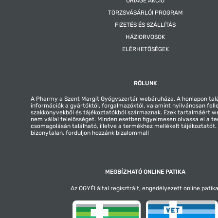
URIAGE AKCIÓ
TÖRZSVÁSÁRLÓI PROGRAM
FIZETÉS ÉS SZÁLLÍTÁS
HÁZIORVOSOK
ELÉRHETŐSÉGEK
RÓLUNK
A Pharmy a Szent Margit Gyógyszertár webáruháza. A honlapon tal
információk a gyártóktól, forgalmazóktól, valamint nyilvánosan fell
szakkönyvekből és tájékoztatókból származnak. Ezek tartalmáért 
nem vállal felelősséget. Minden esetben figyelmesen olvassa el a t
csomagolásán található, illetve a termékhez mellékelt tájékoztatót
bizonytalan, forduljon hozzánk bizalommal!
MEGBÍZHATÓ ONLINE PATIKA
Az OGYÉI által regisztrált, engedélyezett online patika