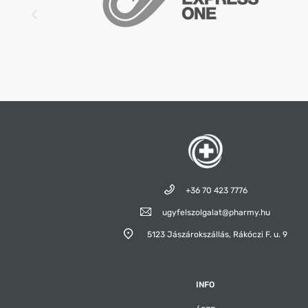
+36 70 423 7776
ugyfelszolgalat@pharmy.hu
5123 Jászárokszállás,
Rákóczi F. u. 9
INFO