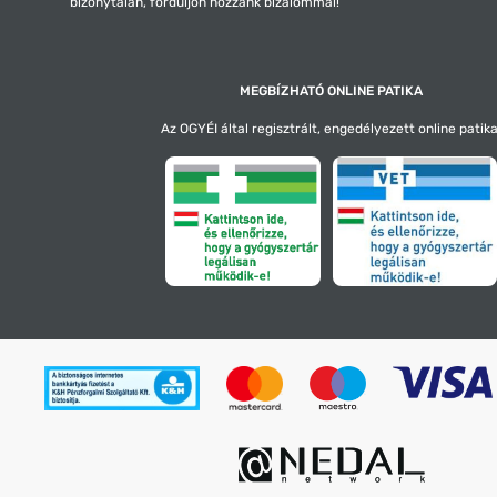
bizonytalan, forduljon hozzánk bizalommal!
MEGBÍZHATÓ ONLINE PATIKA
Az OGYÉI által regisztrált, engedélyezett online patika