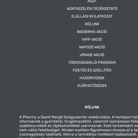
ÁSZF
ADATKEZELÉSI TÁJÉKOZTATÓ
ELÁLLÁSI NYILATKOZAT
RÓLUNK
BIODERMA AKCIÓ
HIPP AKCIÓ
NAPOZÓ AKCIÓ
URIAGE AKCIÓ
TÖRZSVÁSÁRLÓI PROGRAM
FIZETÉS ÉS SZÁLLÍTÁS
HÁZIORVOSOK
ELÉRHETŐSÉGEK
RÓLUNK
A Pharmy a Szent Margit Gyógyszertár webáruháza. A honlapon tal
információk a gyártóktól, forgalmazóktól, valamint nyilvánosan fell
szakkönyvekből és tájékoztatókból származnak. Ezek tartalmáért 
nem vállal felelősséget. Minden esetben figyelmesen olvassa el a t
csomagolásán található, illetve a termékhez mellékelt tájékoztatót