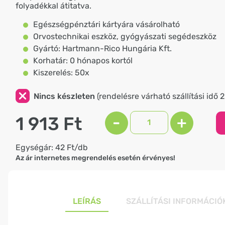
folyadékkal átitatva.
Egészségpénztári kártyára vásárolható
Orvostechnikai eszköz, gyógyászati segédeszköz
Gyártó: Hartmann-Rico Hungária Kft.
Korhatár: 0 hónapos kortól
Kiszerelés: 50x
Nincs készleten
(rendelésre várható szállítási idő 
1 913 Ft
-
+
Egységár: 42 Ft/db
Az ár internetes megrendelés esetén érvényes!
LEÍRÁS
SZÁLLÍTÁSI INFORMÁCIÓ