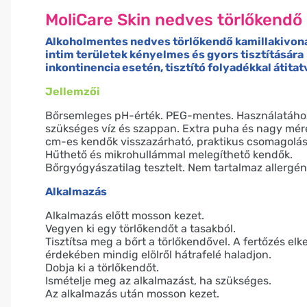
MoliCare Skin nedves törlőkendő
Alkoholmentes nedves törlőkendő kamillakivonat
intim területek kényelmes és gyors tisztítására
inkontinencia esetén, tisztító folyadékkal átitat
Jellemzői
Bőrsemleges pH-érték. PEG-mentes. Használatáh
szükséges víz és szappan. Extra puha és nagy mér
cm-es kendők visszazárható, praktikus csomagolá
Hűthető és mikrohullámmal melegíthető kendők.
Bőrgyógyászatilag tesztelt. Nem tartalmaz allergén
Alkalmazás
Alkalmazás előtt mosson kezet.
Vegyen ki egy törlőkendőt a tasakból.
Tisztítsa meg a bőrt a törlőkendővel. A fertőzés elk
érdekében mindig elölről hátrafelé haladjon.
Dobja ki a törlőkendőt.
Ismételje meg az alkalmazást, ha szükséges.
Az alkalmazás után mosson kezet.