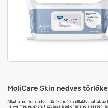
MoliCare Skin nedves törlők
Alkoholmentes nedves törlőkendő kamillakivonattal, az i
kényelmes és gyors tisztítására inkontinencia esetén, ti