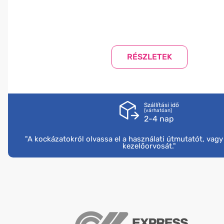
Szállítási idő
(várhatóan)
2-4 nap
"A kockázatokról olvassa el a használati útmutatót, vag
kezelőorvosát."