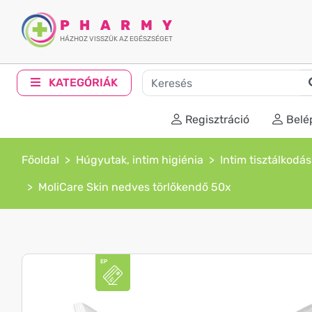
PHARMY
HÁZHOZ VISSZÜK AZ EGÉSZSÉGET
KATEGÓRIÁK
Regisztráció
Belé
Főoldal
Húgyutak, intim higiénia
Intim tisztálkodás
MoliCare Skin nedves törlőkendő 50x