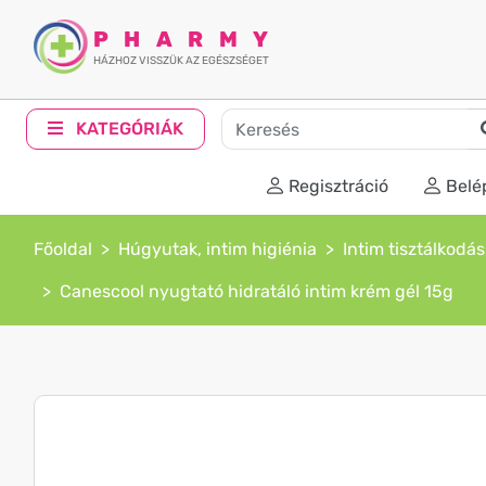
PHARMY
HÁZHOZ VISSZÜK AZ EGÉSZSÉGET
KATEGÓRIÁK
Regisztráció
Belé
Főoldal
Húgyutak, intim higiénia
Intim tisztálkodás
Canescool nyugtató hidratáló intim krém gél 15g