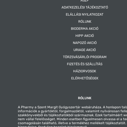
ÁSZF
ADATKEZELÉSI TÁJÉKOZTATÓ
ELÁLLÁSI NYILATKOZAT
RÓLUNK
BIODERMA AKCIÓ
HIPP AKCIÓ
NAPOZÓ AKCIÓ
URIAGE AKCIÓ
TÖRZSVÁSÁRLÓI PROGRAM
FIZETÉS ÉS SZÁLLÍTÁS
HÁZIORVOSOK
ELÉRHETŐSÉGEK
RÓLUNK
A Pharmy a Szent Margit Gyógyszertár webáruháza. A honlapon tal
információk a gyártóktól, forgalmazóktól, valamint nyilvánosan fell
szakkönyvekből és tájékoztatókból származnak. Ezek tartalmáért 
nem vállal felelősséget. Minden esetben figyelmesen olvassa el a t
csomagolásán található, illetve a termékhez mellékelt tájékoztatót
bizonytalan, forduljon hozzánk bizalommal!