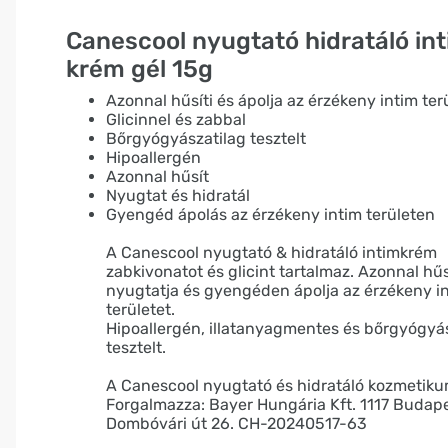
Canescool nyugtató hidratáló in
krém gél 15g
Azonnal hűsíti és ápolja az érzékeny intim ter
Glicinnel és zabbal
Bőrgyógyászatilag tesztelt
Hipoallergén
Azonnal hűsít
Nyugtat és hidratál
Gyengéd ápolás az érzékeny intim területen
A Canescool nyugtató & hidratáló intimkrém
zabkivonatot és glicint tartalmaz. Azonnal hűsí
nyugtatja és gyengéden ápolja az érzékeny i
területet.
Hipoallergén, illatanyagmentes és bőrgyógyá
tesztelt.
A Canescool nyugtató és hidratáló kozmetiku
Forgalmazza: Bayer Hungária Kft. 1117 Budape
Dombóvári út 26. CH-20240517-63