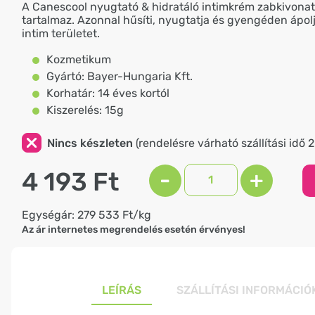
A Canescool nyugtató & hidratáló intimkrém zabkivonato
tartalmaz. Azonnal hűsíti, nyugtatja és gyengéden ápol
intim területet.
Kozmetikum
Gyártó: Bayer-Hungaria Kft.
Korhatár: 14 éves kortól
Kiszerelés: 15g
Nincs készleten
(rendelésre várható szállítási idő 
4 193 Ft
-
+
Egységár: 279 533 Ft/kg
Az ár internetes megrendelés esetén érvényes!
LEÍRÁS
SZÁLLÍTÁSI INFORMÁCIÓ