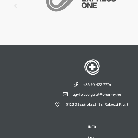
+36 70 423 7776
ugyfelszolgalat@pharmy.hu
5123 Jászárokszállás,
Rákóczi F. u. 9
INFO