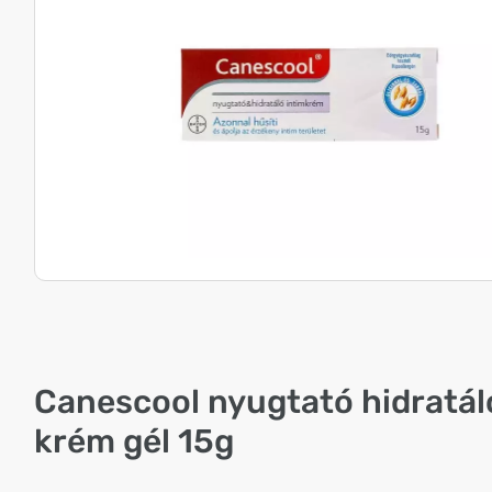
Canescool nyugtató hidratál
krém gél 15g