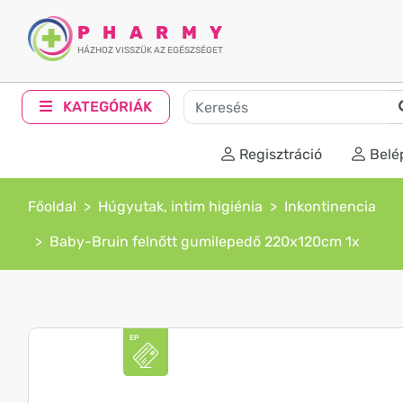
PHARMY
HÁZHOZ VISSZÜK AZ EGÉSZSÉGET
KATEGÓRIÁK
Regisztráció
Belé
Főoldal
Húgyutak, intim higiénia
Inkontinencia
Baby-Bruin felnőtt gumilepedő 220x120cm 1x