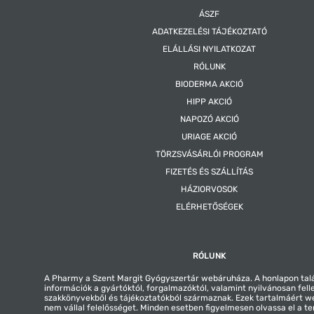
ÁSZF
ADATKEZELÉSI TÁJÉKOZTATÓ
ELÁLLÁSI NYILATKOZAT
RÓLUNK
BIODERMA AKCIÓ
HIPP AKCIÓ
NAPOZÓ AKCIÓ
URIAGE AKCIÓ
TÖRZSVÁSÁRLÓI PROGRAM
FIZETÉS ÉS SZÁLLÍTÁS
HÁZIORVOSOK
ELÉRHETŐSÉGEK
RÓLUNK
A Pharmy a Szent Margit Gyógyszertár webáruháza. A honlapon tal
információk a gyártóktól, forgalmazóktól, valamint nyilvánosan fell
szakkönyvekből és tájékoztatókból származnak. Ezek tartalmáért 
nem vállal felelősséget. Minden esetben figyelmesen olvassa el a t