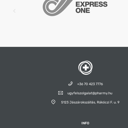
+36 70 423 7776
ugyfelszolgalat@pharmy.hu
5123 Jászárokszállás,
Rákóczi F. u. 9
INFO