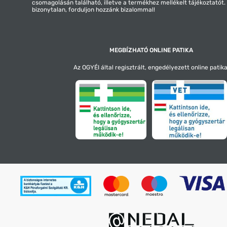
csomagolásán található, illetve a termékhez mellékelt tájékoztatót
bizonytalan, forduljon hozzánk bizalommal!
MEGBÍZHATÓ ONLINE PATIKA
Az OGYÉI által regisztrált, engedélyezett online patika