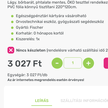
Lágy, bőrbarát, phtalate mentes, ÖKO teszttel rendelkező
PVC fólia könnyű tisztítani 220*120cm.
Egészségpénztári kártyára vásárolható
Orvostechnikai eszköz, gyógyászati segédeszköz
Gyártó: Fischer
Korhatár: 0 hónapos kortól
Kiszerelés: 1x
Nincs készleten
(rendelésre várható szállítási idő 
3 027 Ft
-
+
Egységár: 3 027 Ft/db
Az ár internetes megrendelés esetén érvényes!
LEÍRÁS
SZÁLLÍTÁSI INFORMÁCIÓ