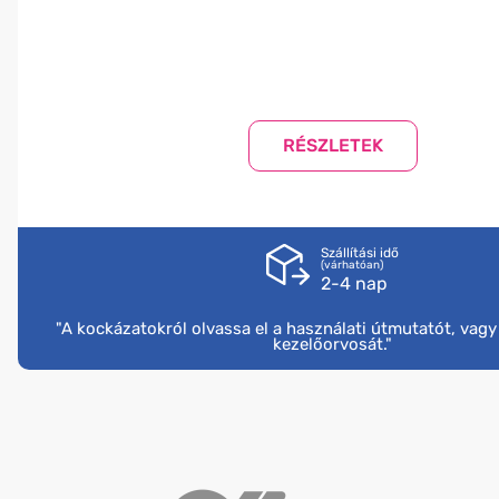
Szállítási idő
(várhatóan)
2-4 nap
"A kockázatokról olvassa el a használati útmutatót, vag
kezelőorvosát."