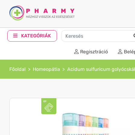
PHARMY
HÁZHOZ VISSZÜK AZ EGÉSZSÉGET
KATEGÓRIÁK
Regisztráció
Belé
Főoldal
Homeopátia
Acidum sulfuricum golyócská