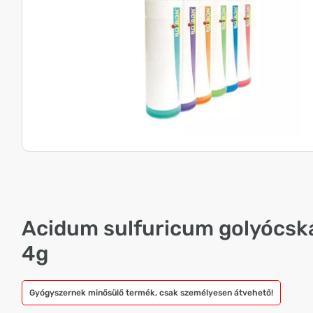
Acidum sulfuricum golyócsk
4g
Gyógyszernek minősülő termék, csak személyesen átvehető!