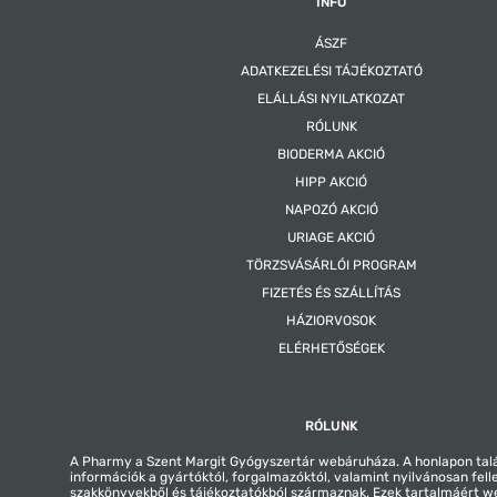
INFO
ÁSZF
ADATKEZELÉSI TÁJÉKOZTATÓ
ELÁLLÁSI NYILATKOZAT
RÓLUNK
BIODERMA AKCIÓ
HIPP AKCIÓ
NAPOZÓ AKCIÓ
URIAGE AKCIÓ
TÖRZSVÁSÁRLÓI PROGRAM
FIZETÉS ÉS SZÁLLÍTÁS
HÁZIORVOSOK
ELÉRHETŐSÉGEK
RÓLUNK
A Pharmy a Szent Margit Gyógyszertár webáruháza. A honlapon tal
információk a gyártóktól, forgalmazóktól, valamint nyilvánosan fell
szakkönyvekből és tájékoztatókból származnak. Ezek tartalmáért 