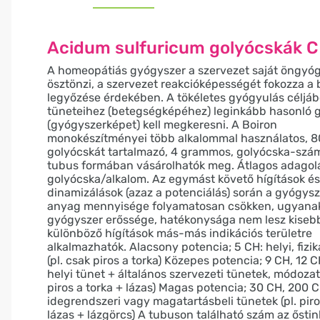
Acidum sulfuricum golyócskák 
A homeopátiás gyógyszer a szervezet saját öngyógy
ösztönzi, a szervezet reakcióképességét fokozza a
legyőzése érdekében. A tökéletes gyógyulás céljáb
tüneteihez (betegségképéhez) leginkább hasonló 
(gyógyszerképet) kell megkeresni. A Boiron
monokészítményei több alkalommal használatos, 8
golyócskát tartalmazó, 4 grammos, golyócska-szám
tubus formában vásárolhatók meg. Átlagos adagol
golyócska/alkalom. Az egymást követő hígítások és
dinamizálások (azaz a potenciálás) során a gyógys
anyag mennyisége folyamatosan csökken, ugyanak
gyógyszer erőssége, hatékonysága nem lesz kiseb
különböző hígítások más-más indikációs területre
alkalmazhatók. Alacsony potencia; 5 CH: helyi, fizik
(pl. csak piros a torka) Közepes potencia; 9 CH, 12 C
helyi tünet + általános szervezeti tünetek, módozato
piros a torka + lázas) Magas potencia; 30 CH, 200 C
idegrendszeri vagy magatartásbeli tünetek (pl. piro
lázas + lázgörcs) A tubuson található szám az őstin