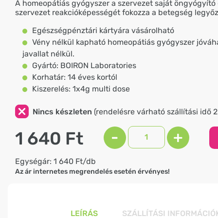
A homeopátiás gyógyszer a szervezet saját öngyógyító e
szervezet reakcióképességét fokozza a betegség legyő
Egészségpénztári kártyára vásárolható
Vény nélkül kapható homeopátiás gyógyszer jóváha
javallat nélkül.
Gyártó: BOIRON Laboratories
Korhatár: 14 éves kortól
Kiszerelés: 1x4g multi dose
Nincs készleten
(rendelésre várható szállítási idő 
1 640 Ft
-
+
Egységár: 1 640 Ft/db
Az ár internetes megrendelés esetén érvényes!
LEÍRÁS
SZÁLLÍTÁSI INFORMÁCIÓ