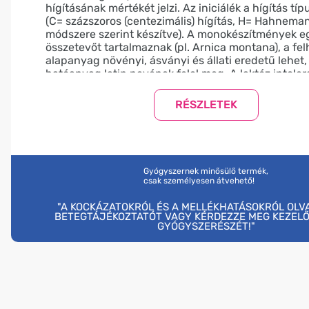
hígításának mértékét jelzi. Az iniciálék a hígítás típu
(C= százszoros (centezimális) hígítás, H= Hahnema
módszere szerint készítve). A monokészítmények e
összetevőt tartalmaznak (pl. Arnica montana), a fel
alapanyag növényi, ásványi és állati eredetű lehet
hatóanyag latin nevének felel meg. A laktóz intole
szenvedők is alkalmazhatják a golyócskákat, mert e
mennyiség általában nem okoz panaszt. 1 adag, az
golyócska laktóztartalma = 0.04 g
Gyógyszernek minősülő termék,
csak személyesen átvehető!
"A KOCKÁZATOKRÓL ÉS A MELLÉKHATÁSOKRÓL OLVA
BETEGTÁJÉKOZTATÓT VAGY KÉRDEZZE MEG KEZEL
GYÓGYSZERÉSZÉT!"