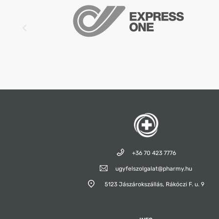
+36 70 423 7776
ugyfelszolgalat@pharmy.hu
5123 Jászárokszállás,
Rákóczi F. u. 9