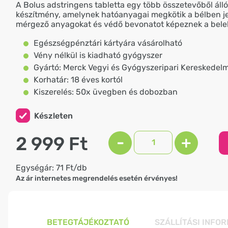
A Bolus adstringens tabletta egy több összetevőből álló 
készítmény, amelynek hatóanyagai megkötik a bélben j
mérgező anyagokat és védő bevonatot képeznek a belek
Egészségpénztári kártyára vásárolható
Vény nélkül is kiadható gyógyszer
Gyártó: Merck Vegyi és Gyógyszeripari Kereskedelm
Korhatár: 18 éves kortól
Kiszerelés: 50x üvegben és dobozban
Készleten
2 999 Ft
-
+
Egységár: 71 Ft/db
Az ár internetes megrendelés esetén érvényes!
BETEGTÁJÉKOZTATÓ
SZÁLLÍTÁSI INFO