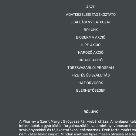
Nincs adat túladagolásról.
ÁSZF
Ha elfelejtette bevenni a Bolus adstringens
tabl
Ha gyógyszerét elfelejtette bevenni, mielőbb pótolj
ADATKEZELÉSI TÁJÉKOZTATÓ
kimaradt adagot. Ha már a következő adag bevétel
ELÁLLÁSI NYILATKOZAT
ne vegyen be kétszeres adagot a kihagyott adag pó
RÓLUNK
Ha idő előtt abbahagyja a Bolus adstringens alk
BIODERMA AKCIÓ
Amennyiben a tervezettnél hamarabb abbahagyja 
HIPP AKCIÓ
adstringens tabletta szedését, ennek nem lesz kár
NAPOZÓ AKCIÓ
következménye, csak a betegség tünetei térnek vis
gyomor- és bélpanaszai fokozódhatnak.
URIAGE AKCIÓ
Ha bármilyen további kérdése van a gyógyszer
TÖRZSVÁSÁRLÓI PROGRAM
alkalmazásával kapcsolatban, kérdezze meg kezelő
FIZETÉS ÉS SZÁLLÍTÁS
vagy gyógyszerészét.
HÁZIORVOSOK
4. Lehetséges mellékhatások
ELÉRHETŐSÉGEK
Nincs adat mellékhatásról.
Mint minden gyógyszer, így ez a gyógyszer is okoz
mellékhatásokat, amelyek azonban nem mindenkin
RÓLUNK
jelentkeznek.
A Pharmy a Szent Margit Gyógyszertár webáruháza. A honlapon tal
Mellékhatások bejelentése
információk a gyártóktól, forgalmazóktól, valamint nyilvánosan fell
szakkönyvekből és tájékoztatókból származnak. Ezek tartalmáért 
nem vállal felelősséget. Minden esetben figyelmesen olvassa el a t
Ha Önnél bármilyen mellékhatás jelentkezik, tájéko