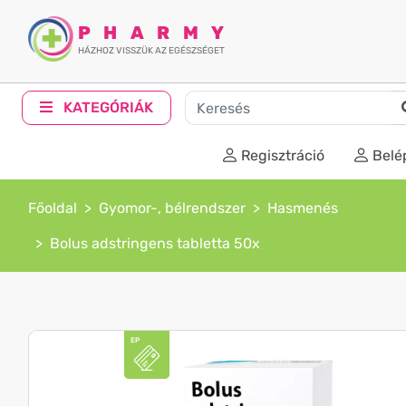
PHARMY
HÁZHOZ VISSZÜK AZ EGÉSZSÉGET
KATEGÓRIÁK
Regisztráció
Belé
Főoldal
Gyomor-, bélrendszer
Hasmenés
Bolus adstringens tabletta 50x