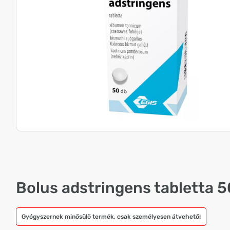
Bolus adstringens tabletta 
Gyógyszernek minősülő termék, csak személyesen átvehető!