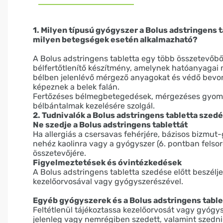
1. Milyen típusú gyógyszer a Bolus adstringens t
milyen betegségek esetén alkalmazható?
A Bolus adstringens tabletta egy több összetevőből
bélfertőtlenítő készítmény, amelynek hatóanyagai 
bélben jelenlévő mérgező anyagokat és védő bevo
képeznek a belek falán.
Fertőzéses bélmegbetegedések, mérgezéses gyom
bélbántalmak kezelésére szolgál.
2. Tudnivalók a Bolus adstringens tabletta szedé
Ne szedje a Bolus adstringens tablettát
Ha allergiás a csersavas fehérjére, bázisos bizmut-g
nehéz kaolinra vagy a gyógyszer (6. pontban felsor
összetevőjére.
Figyelmeztetések és óvintézkedések
A Bolus adstringens tabletta szedése előtt beszélj
kezelőorvosával vagy gyógyszerészével.
Egyéb gyógyszerek és a Bolus adstringens table
Feltétlenül tájékoztassa kezelőorvosát vagy gyógy
jelenleg vagy nemrégiben szedett, valamint szedni