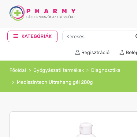
PHARMY
HÁZHOZ VISSZÜK AZ EGÉSZSÉGET
KATEGÓRIÁK
Regisztráció
Belé
Főoldal
Gyógyászati termékek
Diagnosztika
Mediszintech Ultrahang gél 280g