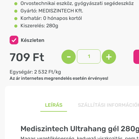
Orvostechnikai eszköz, gyógyászati segédeszköz
Gyártó: MEDISZINTECH Kft.
Korhatár: 0 hónapos kortól
Kiszerelés: 280g
Készleten
709 Ft
-
+
Egységár: 2 532 Ft/kg
Az ár internetes megrendelés esetén érvényes!
LEÍRÁS
SZÁLLÍTÁSI INFORMÁCIÓ
Mediszintech Ultrahang gél 280
Magas vezetőképesség, kedvező viszkozitás, nem 