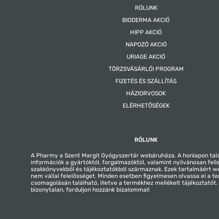
RÓLUNK
BIODERMA AKCIÓ
HIPP AKCIÓ
NAPOZÓ AKCIÓ
URIAGE AKCIÓ
TÖRZSVÁSÁRLÓI PROGRAM
FIZETÉS ÉS SZÁLLÍTÁS
HÁZIORVOSOK
ELÉRHETŐSÉGEK
RÓLUNK
A Pharmy a Szent Margit Gyógyszertár webáruháza. A honlapon tal
információk a gyártóktól, forgalmazóktól, valamint nyilvánosan fell
szakkönyvekből és tájékoztatókból származnak. Ezek tartalmáért 
nem vállal felelősséget. Minden esetben figyelmesen olvassa el a t
csomagolásán található, illetve a termékhez mellékelt tájékoztatót
bizonytalan, forduljon hozzánk bizalommal!