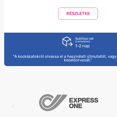
Szállítási idő
(várhatóan)
1-2 nap
"A kockázatokról olvassa el a használati útmutatót, vag
kezelőorvosát."