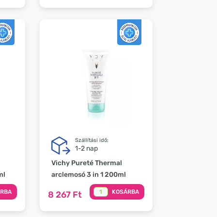
Szállítási idő:
1-2 nap
Vichy Pureté Thermal
ml
arclemosó 3 in 1 200ml
ÁRBA
KOSÁRBA
8 267 Ft