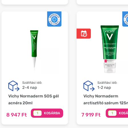
Szállítási idő:
Szállítási idő:
2-4 nap
1-2 nap
Vichy Normaderm SOS gél
Vichy Normaderm
acnéra 20ml
arctisztító szérum 125
KOSÁRBA
KOS
8 947 Ft
7 919 Ft