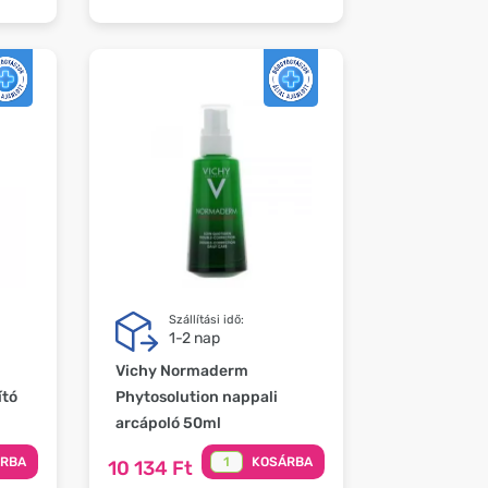
Szállítási idő:
1-2 nap
Vichy Normaderm
ító
Phytosolution nappali
arcápoló 50ml
ÁRBA
KOSÁRBA
10 134 Ft