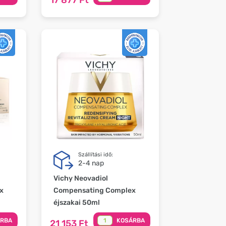
Szállítási idő:
2-4 nap
Vichy Neovadiol
x
Compensating Complex
éjszakai 50ml
ÁRBA
KOSÁRBA
21 153 Ft