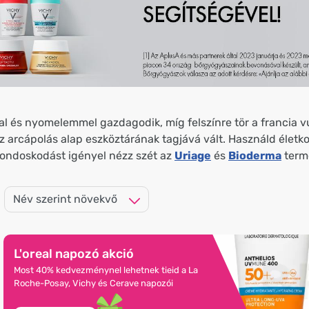
l és nyomelemmel gazdagodik, míg felszínre tör a francia 
z arcápolás alap eszköztárának tagjává vált. Használd életk
 gondoskodást igényel nézz szét az
Uriage
és
Bioderma
termé
L'oreal napozó akció
Most 40% kedvezménynel lehetnek tieid a La
Roche-Posay, Vichy és Cerave napozói