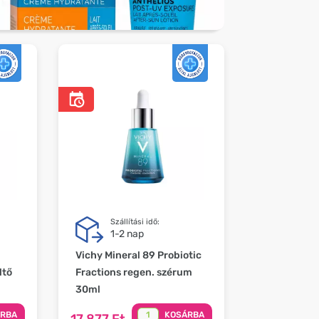
Szállítási idő:
1-2 nap
Vichy Mineral 89 Probiotic
ltő
Fractions regen. szérum
30ml
ÁRBA
KOSÁRBA
17 877 Ft