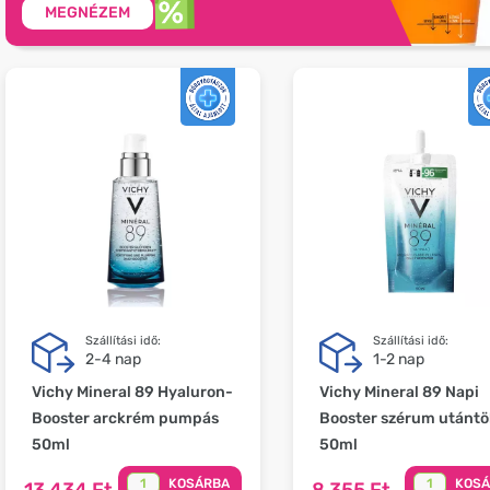
MEGNÉZEM
Szállítási idő:
Szállítási idő:
2-4 nap
1-2 nap
Vichy Mineral 89 Hyaluron-
Vichy Mineral 89 Napi
Booster arckrém pumpás
Booster szérum utántö
50ml
50ml
KOSÁRBA
KOS
13 434 Ft
8 355 Ft