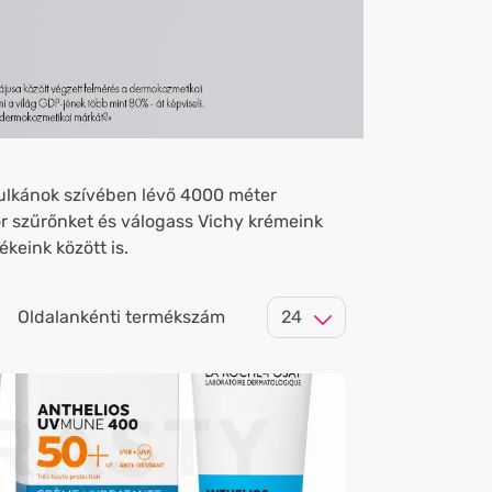
vulkánok szívében lévő 4000 méter
or szűrőnket és válogass Vichy krémeink
keink között is.
Oldalankénti termékszám