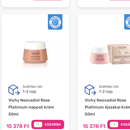
Szállítási idő:
Szállítási idő:
1-2 nap
1-2 nap
Vichy Neovadiol Rose
Vichy Neovadiol Rose
Platinium nappali krém
Platinium éjszakai kré
50ml
50ml
KOSÁRBA
KOS
15 378 Ft
15 378 Ft