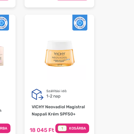
Szállítási idő:
1-2 nap
VICHY Neovadiol Magistral
m
Nappali Krém SPF50+
ÁRBA
KOSÁRBA
18 045 Ft