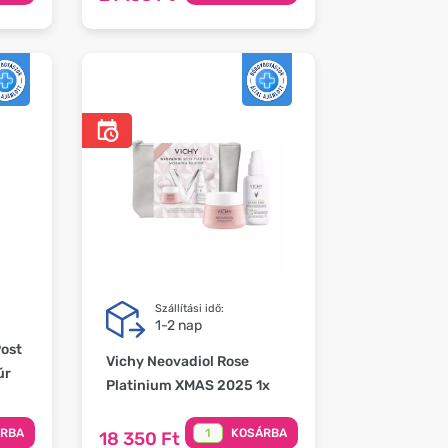
Szállítási idő:
1-2 nap
Post
Vichy Neovadiol Rose
úr
Platinium XMAS 2025 1x
ÁRBA
KOSÁRBA
18 350 Ft