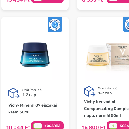
Szállítási idő:
Szállítási idő:
1-2 nap
1-2 nap
Vichy Neovadiol
Vichy Mineral 89 éjszakai
Compensating Comple
krém 50ml
napp. normál 50ml
KOSÁRBA
KOS
10 044 Ft
16 800 Ft