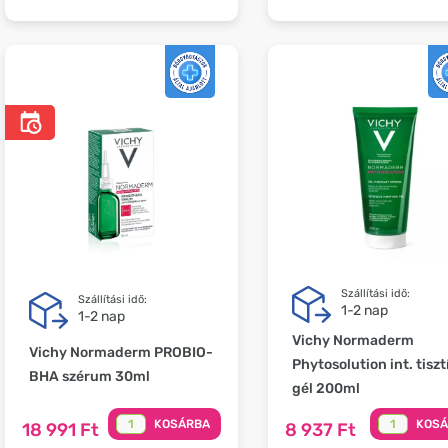
Szállítási idő:
Szállítási idő:
1-2 nap
1-2 nap
Vichy Normaderm
Vichy Normaderm PROBIO-
Phytosolution int. tiszt
BHA szérum 30ml
gél 200ml
KOSÁRBA
KOS
18 991 Ft
8 937 Ft