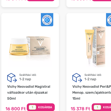
Szállítási idő:
Szállítási idő:
1-2 nap
1-2 nap
Vichy Neovadiol Magistral
Vichy Neovadiol Peri&
változókor után éjszakai
Menop. szem/ajakkont
50ml
15ml
KOSÁRBA
KOS
16 800 Ft
15 378 Ft