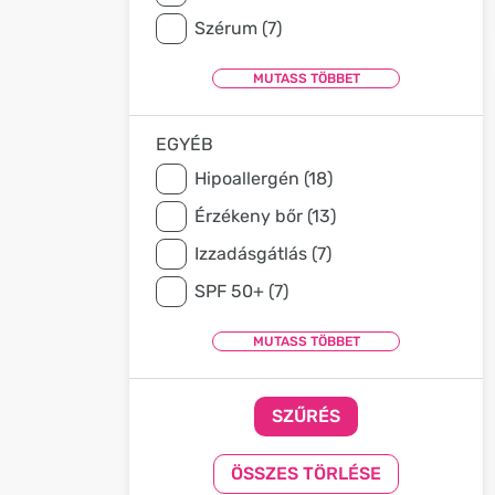
Szérum (7)
EGYÉB
Hipoallergén (18)
Érzékeny bőr (13)
Izzadásgátlás (7)
SPF 50+ (7)
SZŰRÉS
ÖSSZES TÖRLÉSE