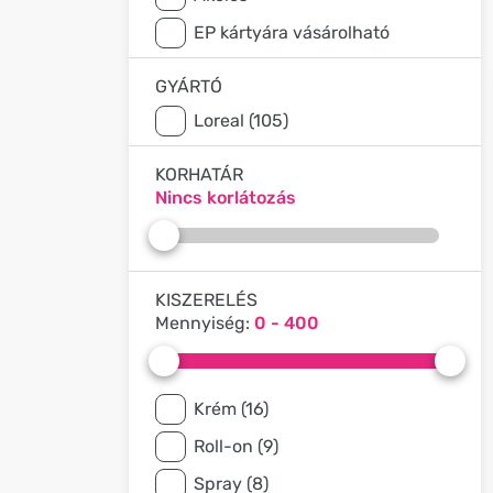
EP kártyára vásárolható
GYÁRTÓ
Loreal (105)
KORHATÁR
Nincs korlátozás
KISZERELÉS
Mennyiség:
0 - 400
Krém (16)
Roll-on (9)
Spray (8)