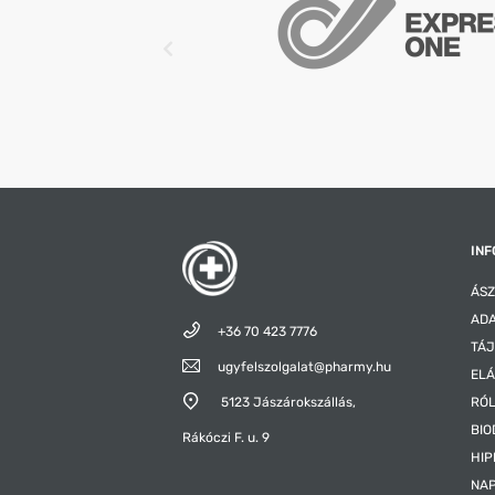
INF
ÁSZ
ADA
+36 70 423 7776
TÁJ
ugyfelszolgalat@pharmy.hu
ELÁ
5123 Jászárokszállás,
RÓ
BIO
Rákóczi F. u. 9
HIP
NAP