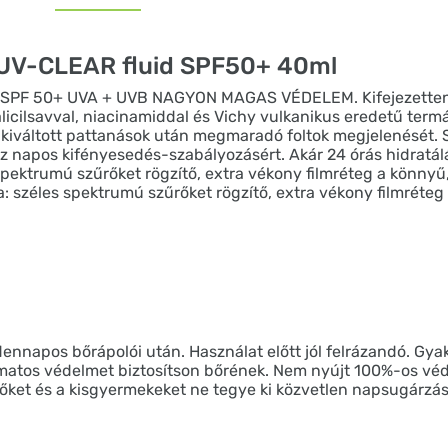
l UV-CLEAR fluid SPF50+ 40ml
R SPF 50+ UVA + UVB NAGYON MAGAS VÉDELEM. Kifejezetten 
alicilsavval, niacinamiddal és Vichy vulkanikus eredetű termá
l kiváltott pattanások után megmaradó foltok megjelenését. 
sz napos kifényesedés-szabályozásért. Akár 24 órás hidratálá
ektrumú szűrőket rögzítő, extra vékony filmréteg a könnyű,
 széles spektrumú szűrőket rögzítő, extra vékony filmréteg
ennapos bőrápolói után. Használat előtt jól felrázandó. Gya
matos védelmet biztosítson bőrének. Nem nyújt 100%-os véde
ket és a kisgyermekeket ne tegye ki közvetlen napsugárzá