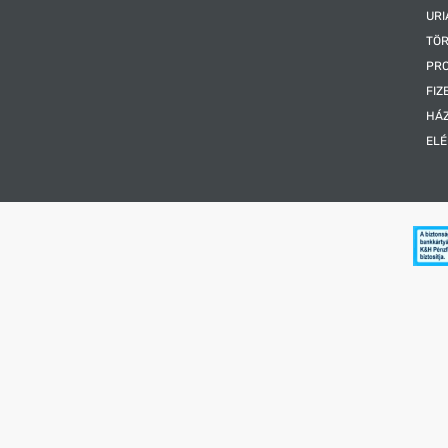
URI
TÖR
PR
FIZ
HÁ
EL