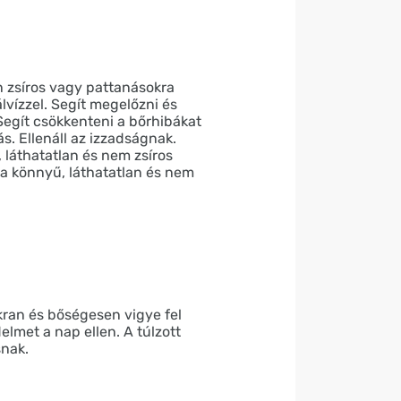
zsíros vagy pattanásokra
lvízzel. Segít megelőzni és
Segít csökkenteni a bőrhibákat
s. Ellenáll az izzadságnak.
 láthatatlan és nem zsíros
 a könnyű, láthatatlan és nem
kran és bőségesen vigye fel
lmet a nap ellen. A túlzott
snak.