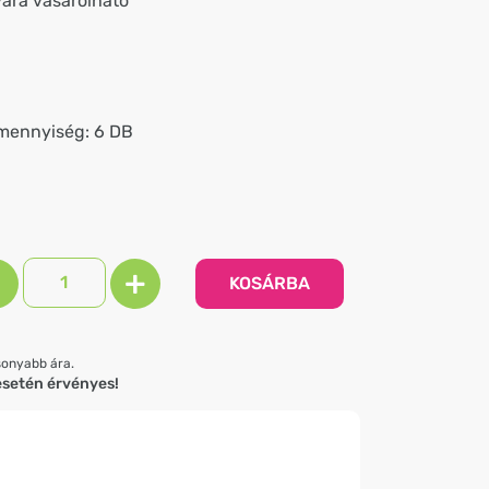
ára vásárolható
l
mennyiség: 6 DB
-
+
KOSÁRBA
sonyabb ára.
esetén érvényes!