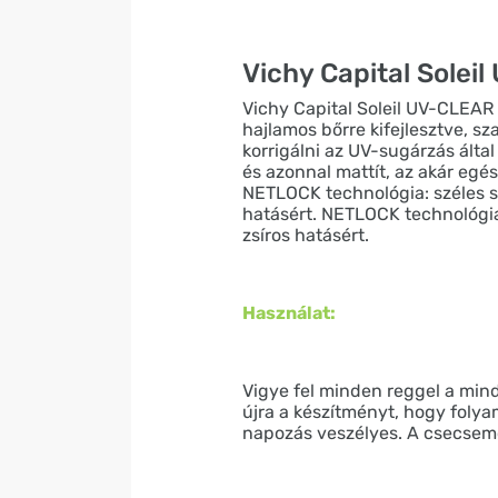
Vichy Capital Solei
Vichy Capital Soleil UV-CLEA
hajlamos bőrre kifejlesztve, sz
korrigálni az UV-sugárzás álta
és azonnal mattít, az akár egé
NETLOCK technológia: széles sp
hatásért. NETLOCK technológia:
zsíros hatásért.
Használat:
Vigye fel minden reggel a mind
újra a készítményt, hogy folya
napozás veszélyes. A csecsemő