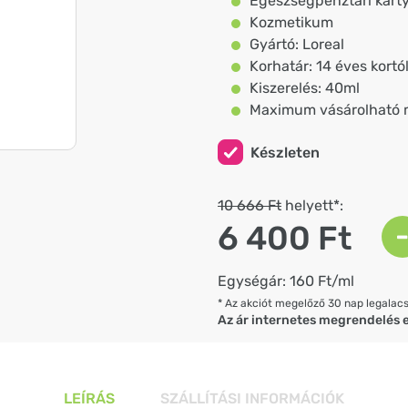
Egészségpénztári kárty
Kozmetikum
Gyártó: Loreal
Korhatár: 14 éves kortó
Kiszerelés: 40ml
Maximum vásárolható 
Készleten
10 666 Ft
helyett*:
6 400 Ft
Egységár: 160 Ft/ml
* Az akciót megelőző 30 nap legalac
Az ár internetes megrendelés 
LEÍRÁS
SZÁLLÍTÁSI INFORMÁCIÓK