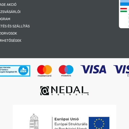
AGE AKCIÓ
ZSVÁSÁRLÓI
OGRAM
ETÉS ÉS SZÁLLÍTÁS
ZIORVOSOK
ÉRHETŐSÉGEK