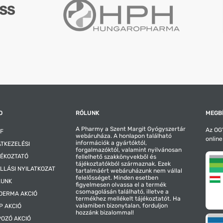
O
RÓLUNK
MEGBÍ
A Pharmy a Szent Margit Gyógyszertár
Az OGY
F
webáruháza. A honlapon található
online
információk a gyártóktól,
TKEZELÉSI
forgalmazóktól, valamint nyilvánosan
ÉKOZTATÓ
fellelhető szakkönyvekből és
tájékoztatókból származnak. Ezek
LLÁSI NYILATKOZAT
tartalmáért webáruházunk nem vállal
felelősséget. Minden esetben
LUNK
figyelmesen olvassa el a termék
csomagolásán található, illetve a
DERMA AKCIÓ
termékhez mellékelt tájékoztatót. Ha
valamiben bizonytalan, forduljon
P AKCIÓ
hozzánk bizalommal!
OZÓ AKCIÓ