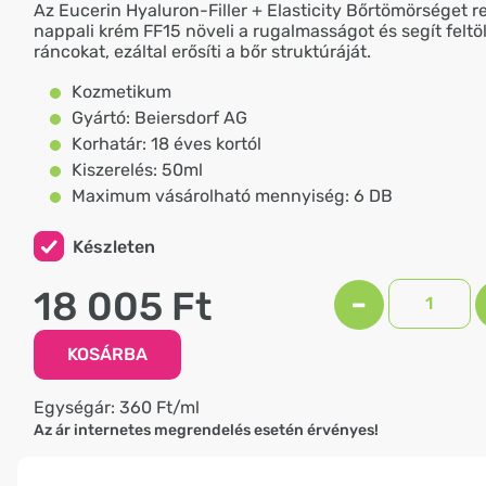
Az Eucerin Hyaluron-Filler + Elasticity Bőrtömörséget r
nappali krém FF15 növeli a rugalmasságot és segít feltö
ráncokat, ezáltal erősíti a bőr struktúráját.
Kozmetikum
Gyártó: Beiersdorf AG
Korhatár: 18 éves kortól
Kiszerelés: 50ml
Maximum vásárolható mennyiség: 6 DB
Készleten
18 005 Ft
-
KOSÁRBA
Egységár: 360 Ft/ml
Az ár internetes megrendelés esetén érvényes!