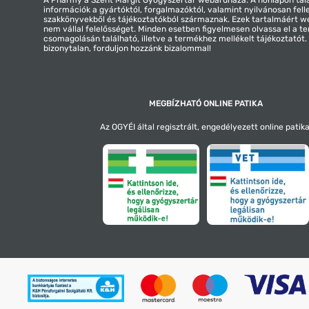
információk a gyártóktól, forgalmazóktól, valamint nyilvánosan fell
szakkönyvekből és tájékoztatókból származnak. Ezek tartalmáért 
nem vállal felelősséget. Minden esetben figyelmesen olvassa el a t
csomagolásán található, illetve a termékhez mellékelt tájékoztatót
bizonytalan, forduljon hozzánk bizalommal!
MEGBÍZHATÓ ONLINE PATIKA
Az OGYÉI által regisztrált, engedélyezett online patika