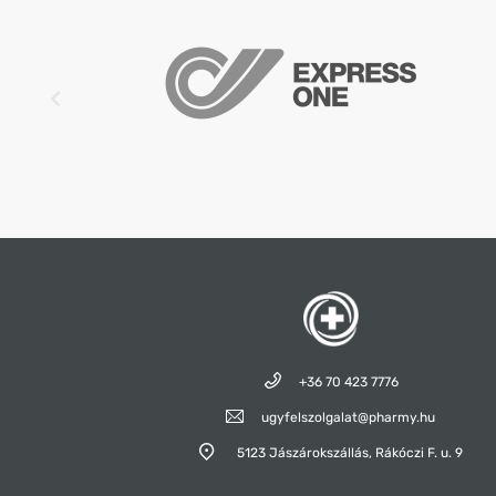
az Eucerin Hyaluron-Filler + Elasticity Bőrtömörsé
regeneráló nappali krém FF15 terméket az Eucerin
Filler + Elasticity Bőrtömörséget regeneráló éjszak
együtt használja.
+36 70 423 7776
ugyfelszolgalat@pharmy.hu
5123 Jászárokszállás,
Rákóczi F. u. 9