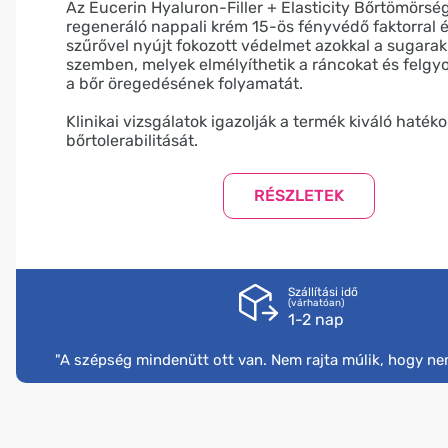
Az Eucerin Hyaluron-Filler + Elasticity Bőrtömörsé
regeneráló nappali krém 15-ös fényvédő faktorral 
szűrővel nyújt fokozott védelmet azokkal a sugarak
szemben, melyek elmélyíthetik a ráncokat és felgyo
a bőr öregedésének folyamatát.
​Klinikai vizsgálatok igazolják a termék kiváló haté
bőrtolerabilitását.
A termékhasználati vizsgálatot százhúsz, 49 évesn
nő részvételével végezték. A termék kéthetes teszt
a következő eredményekről számoltak be:
99%: Javítja bőröm megjelenését
98%: Észrevehetően feszesebbnek érzem a bőröm
98%: Intenzíven hidratálja a bőröm
97%: Erősebbnek érzem a bőröm
93%: A ráncok és barázdák kisimulnak
Szállítási idő
(várhatóan)
86%: A termék kiváló sminkalap
1-2 nap
Használati útmutató:
"A szépség mindenütt ott van. Nem rajta múlik, hogy ne
- Reggel vigye fel az arc, a nyak és a dekoltázs al
megtisztított bőrére
- Gyengéden masszírozza be bőrébe
- Ügyeljen rá, hogy a termék ne kerüljön a szeméb
- Az Eucerin azt javasolja, hogy a bőrápolási rutin 