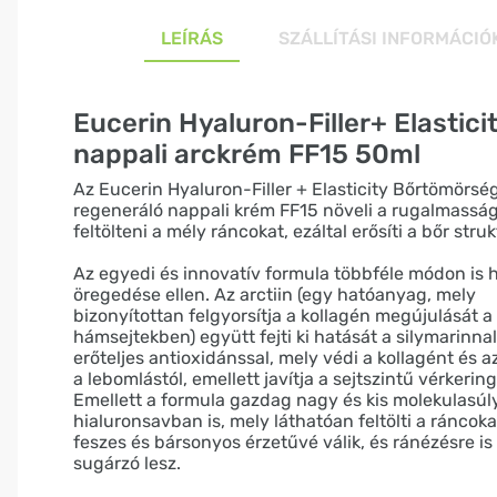
LEÍRÁS
SZÁLLÍTÁSI INFORMÁCIÓ
Eucerin Hyaluron-Filler+ Elastici
nappali arckrém FF15 50ml
Az Eucerin Hyaluron-Filler + Elasticity Bőrtömörsé
regeneráló nappali krém FF15 növeli a rugalmasság
feltölteni a mély ráncokat, ezáltal erősíti a bőr struk
Az egyedi és innovatív formula többféle módon is h
öregedése ellen. Az arctiin (egy hatóanyag, mely
bizonyítottan felgyorsítja a kollagén megújulását a
hámsejtekben) együtt fejti ki hatását a silymarinnal
erőteljes antioxidánssal, mely védi a kollagént és az
a lebomlástól, emellett javítja a sejtszintű vérkeringé
Emellett a formula gazdag nagy és kis molekulasúl
hialuronsavban is, mely láthatóan feltölti a ráncoka
feszes és bársonyos érzetűvé válik, és ránézésre is f
sugárzó lesz.