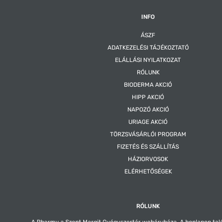
INFO
ÁSZF
ADATKEZELÉSI TÁJÉKOZTATÓ
ELÁLLÁSI NYILATKOZAT
RÓLUNK
BIODERMA AKCIÓ
HIPP AKCIÓ
NAPOZÓ AKCIÓ
URIAGE AKCIÓ
TÖRZSVÁSÁRLÓI PROGRAM
FIZETÉS ÉS SZÁLLÍTÁS
HÁZIORVOSOK
ELÉRHETŐSÉGEK
RÓLUNK
A Pharmy a Szent Margit Gyógyszertár webáruháza. A honlapon tal