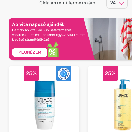
Oldalankénti termékszám
Apivita napozó ajándék
Ha 2 db Apivita Bee Sun Safe terméket
vásárolsz, 1 Ft-ért Tiéd lehet egy Apivita limitált
kiadású strandtörölköző!
MEGNÉZEM
25%
25%