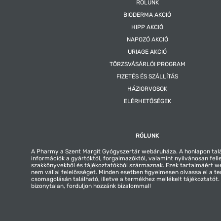
RÓLUNK
BIODERMA AKCIÓ
HIPP AKCIÓ
NAPOZÓ AKCIÓ
URIAGE AKCIÓ
TÖRZSVÁSÁRLÓI PROGRAM
FIZETÉS ÉS SZÁLLÍTÁS
HÁZIORVOSOK
ELÉRHETŐSÉGEK
RÓLUNK
A Pharmy a Szent Margit Gyógyszertár webáruháza. A honlapon tal
információk a gyártóktól, forgalmazóktól, valamint nyilvánosan fell
szakkönyvekből és tájékoztatókból származnak. Ezek tartalmáért 
nem vállal felelősséget. Minden esetben figyelmesen olvassa el a t
csomagolásán található, illetve a termékhez mellékelt tájékoztatót
bizonytalan, forduljon hozzánk bizalommal!