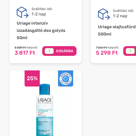
Szállítási idő:
Szállítási idő:
1-2 nap
1-2 nap
Uriage intenzív
Uriage olajtusfürdő
izzadásgátló deo golyós
500ml
50ml
5 089 Ft
helyett:
7 064 Ft
helyett:
KOSÁRBA
3 817 Ft
5 298 Ft
25%