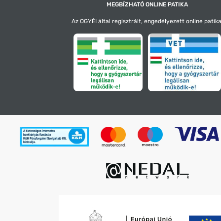
MEGBÍZHATÓ ONLINE PATIKA
Az OGYÉI által regisztrált, engedélyezett online patika