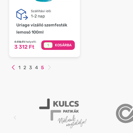
Szállítási idő:
1-2 nap
Uriage vízálló szemfesték
lemosó 100ml
4 416 Ft
helyett:
KOSÁRBA
3 312 Ft
1
2
3
4
5