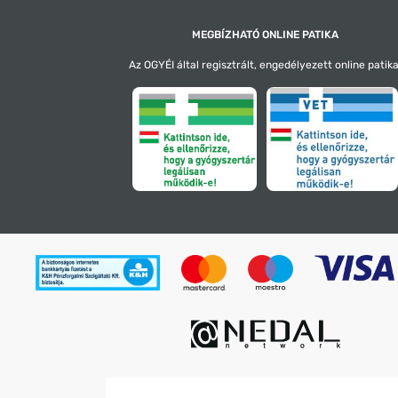
MEGBÍZHATÓ ONLINE PATIKA
Az OGYÉI által regisztrált, engedélyezett online patika