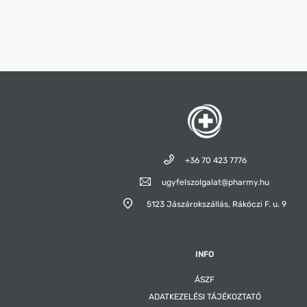
+36 70 423 7776
ugyfelszolgalat@pharmy.hu
5123 Jászárokszállás,
Rákóczi F. u. 9
INFO
ÁSZF
ADATKEZELÉSI TÁJÉKOZTATÓ