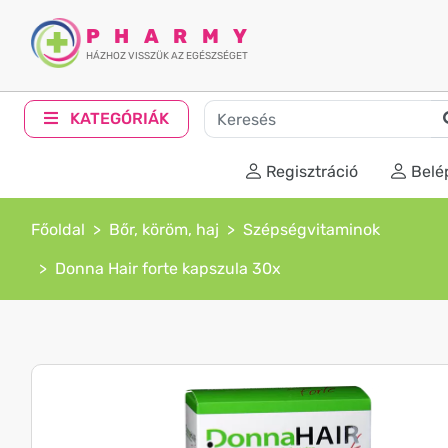
PHARMY
HÁZHOZ VISSZÜK AZ EGÉSZSÉGET
KATEGÓRIÁK
Regisztráció
Belé
Főoldal
Bőr, köröm, haj
Szépségvitaminok
Donna Hair forte kapszula 30x