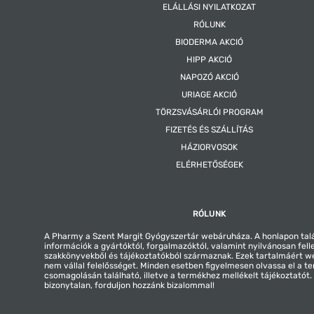
ELÁLLÁSI NYILATKOZAT
RÓLUNK
BIODERMA AKCIÓ
HIPP AKCIÓ
NAPOZÓ AKCIÓ
URIAGE AKCIÓ
TÖRZSVÁSÁRLÓI PROGRAM
FIZETÉS ÉS SZÁLLÍTÁS
HÁZIORVOSOK
ELÉRHETŐSÉGEK
RÓLUNK
A Pharmy a Szent Margit Gyógyszertár webáruháza. A honlapon tal
információk a gyártóktól, forgalmazóktól, valamint nyilvánosan fell
szakkönyvekből és tájékoztatókból származnak. Ezek tartalmáért 
nem vállal felelősséget. Minden esetben figyelmesen olvassa el a t
csomagolásán található, illetve a termékhez mellékelt tájékoztatót
bizonytalan, forduljon hozzánk bizalommal!