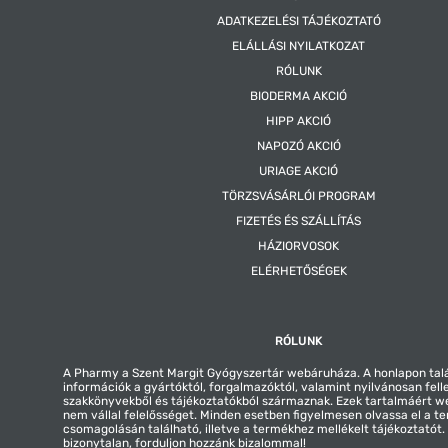
ADATKEZELÉSI TÁJÉKOZTATÓ
ELÁLLÁSI NYILATKOZAT
RÓLUNK
BIODERMA AKCIÓ
HIPP AKCIÓ
NAPOZÓ AKCIÓ
URIAGE AKCIÓ
TÖRZSVÁSÁRLÓI PROGRAM
FIZETÉS ÉS SZÁLLÍTÁS
HÁZIORVOSOK
ELÉRHETŐSÉGEK
RÓLUNK
A Pharmy a Szent Margit Gyógyszertár webáruháza. A honlapon tal
információk a gyártóktól, forgalmazóktól, valamint nyilvánosan fell
szakkönyvekből és tájékoztatókból származnak. Ezek tartalmáért 
nem vállal felelősséget. Minden esetben figyelmesen olvassa el a t
csomagolásán található, illetve a termékhez mellékelt tájékoztatót
bizonytalan, forduljon hozzánk bizalommal!