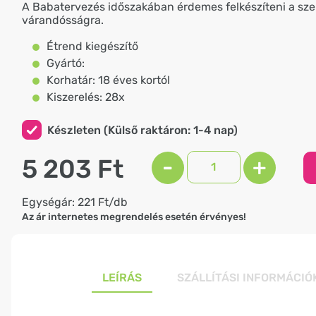
A Babatervezés időszakában érdemes felkészíteni a sze
várandósságra.
Étrend kiegészítő
Gyártó:
Korhatár: 18 éves kortól
Kiszerelés: 28x
Készleten (Külső raktáron: 1-4 nap)
5 203 Ft
-
+
Egységár: 221 Ft/db
Az ár internetes megrendelés esetén érvényes!
LEÍRÁS
SZÁLLÍTÁSI INFORMÁCIÓ