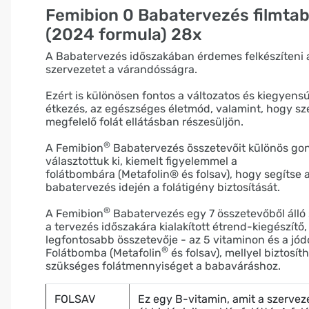
Femibion 0 Babatervezés filmtab
(2024 formula) 28x
A Babatervezés időszakában érdemes felkészíteni 
szervezetet a várandósságra.
Ezért is különösen fontos a változatos és kiegyens
étkezés, az egészséges életmód, valamint, hogy s
megfelelő folát ellátásban részesüljön.
®
A Femibion
Babatervezés összetevőit különös go
választottuk ki, kiemelt figyelemmel a
folátbombára (Metafolin® és folsav), hogy segítse 
babatervezés idején a folátigény biztosítását.
®
A Femibion
Babatervezés egy 7 összetevőből álló 
a tervezés időszakára kialakított étrend-kiegészítő
legfontosabb összetevője - az 5 vitaminon és a jódo
®
Folátbomba (Metafolin
és folsav), mellyel biztosít
szükséges folátmennyiséget a babaváráshoz.
FOLSAV
Ez egy B-vitamin, amit a szerveze