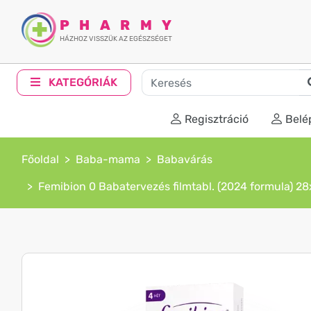
PHARMY
HÁZHOZ VISSZÜK AZ EGÉSZSÉGET
KATEGÓRIÁK
Regisztráció
Belé
Főoldal
Baba-mama
Babavárás
Femibion 0 Babatervezés filmtabl. (2024 formula) 28